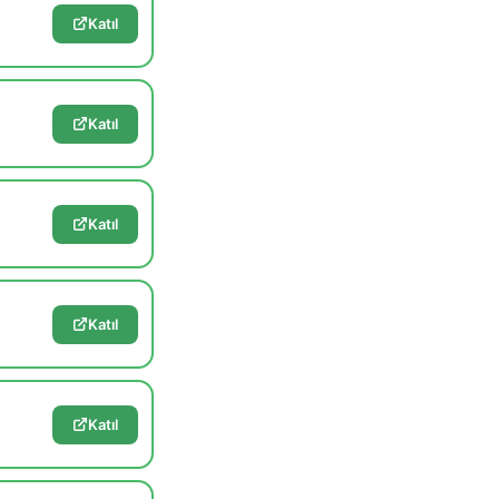
Katıl
Katıl
Katıl
Katıl
Katıl