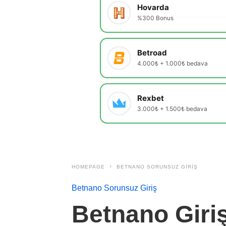
Hovarda
%300 Bonus
Betroad
4.000₺ + 1.000₺ bedava
Rexbet
3.000₺ + 1.500₺ bedava
HOMEPAGE
BETNANO SORUNSUZ GIRIŞ
Betnano Sorunsuz Giriş
Betnano Giriş