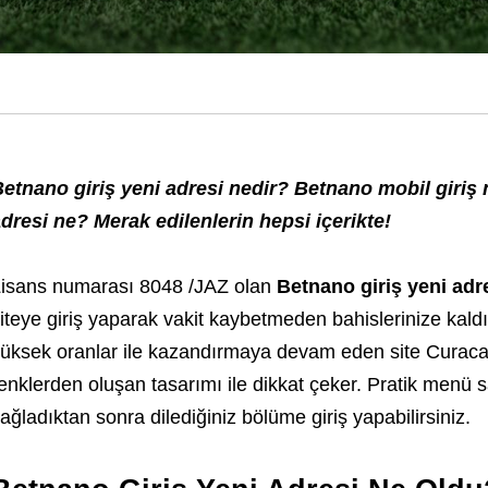
etnano giriş yeni adresi nedir? Betnano mobil giriş 
dresi ne? Merak edilenlerin hepsi içerikte!
isans numarası 8048 /JAZ olan
Betnano giriş yeni adr
iteye giriş yaparak vakit kaybetmeden bahislerinize kald
üksek oranlar ile kazandırmaya devam eden site Curacao 
enklerden oluşan tasarımı ile dikkat çeker. Pratik menü 
ağladıktan sonra dilediğiniz bölüme giriş yapabilirsiniz.