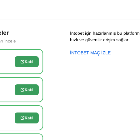
eler
İntobet için hazırlanmış bu platform
hızlı ve güvenilir erişim sağlar.
ı incele
İNTOBET MAÇ İZLE
Katıl
Katıl
Katıl