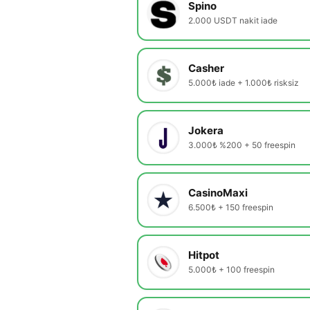
Spino
2.000 USDT nakit iade
Casher
5.000₺ iade + 1.000₺ risksiz
Jokera
3.000₺ %200 + 50 freespin
CasinoMaxi
6.500₺ + 150 freespin
Hitpot
5.000₺ + 100 freespin