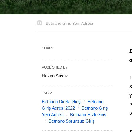
Betnano Giriş Yeni Adresi
SHARE
B
a
PUBLISHED BY
Hakan Susuz
L
s
TAGS:
y
Betnano Direkt Giriş
Betnano
r
Giriş Adresi 2022
Betnano Giriş
s
Yeni Adresi
Betnano Hızlı Giriş
Betnano Sorunsuz Giriş