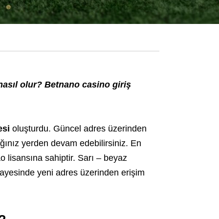
nasıl olur? Betnano casino giriş
esi
oluşturdu. Güncel adres üzerinden
ığınız yerden devam edebilirsiniz. En
lisansına sahiptir. Sarı – beyaz
sayesinde yeni adres üzerinden erişim