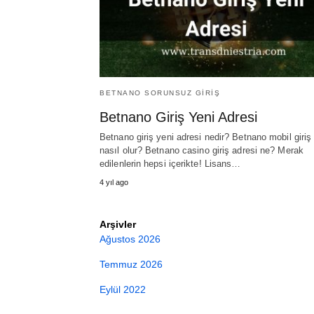
BETNANO SORUNSUZ GIRIŞ
Betnano Giriş Yeni Adresi
Betnano giriş yeni adresi nedir? Betnano mobil giriş
nasıl olur? Betnano casino giriş adresi ne? Merak
edilenlerin hepsi içerikte! Lisans…
4 yıl ago
Arşivler
Ağustos 2026
Temmuz 2026
Eylül 2022