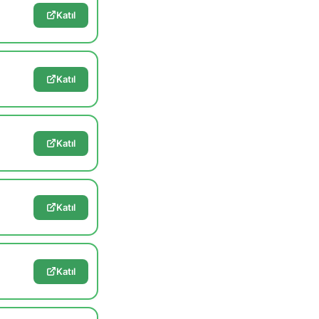
Katıl
Katıl
Katıl
Katıl
Katıl