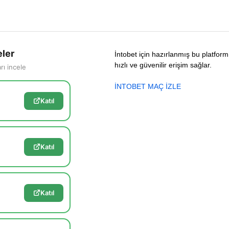
eler
İntobet için hazırlanmış bu platform
hızlı ve güvenilir erişim sağlar.
ı incele
İNTOBET MAÇ İZLE
Katıl
Katıl
Katıl