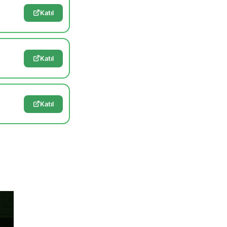
Katıl
Katıl
Katıl