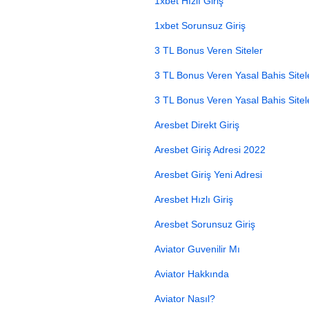
1xbet Hızlı Giriş
1xbet Sorunsuz Giriş
3 TL Bonus Veren Siteler
3 TL Bonus Veren Yasal Bahis Sitel
3 TL Bonus Veren Yasal Bahis Sitele
Aresbet Direkt Giriş
Aresbet Giriş Adresi 2022
Aresbet Giriş Yeni Adresi
Aresbet Hızlı Giriş
Aresbet Sorunsuz Giriş
Aviator Guvenilir Mı
Aviator Hakkında
Aviator Nasıl?