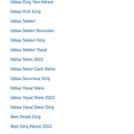
İddaa Giriş Yeni Adresi
İddaa Hızlı Giriş
İddaa Siteleri
İddaa Siteleri Bonusları
İddaa Siteleri Giriş
İddaa Siteleri Yasal
İddaa Sitesi 2022
İddaa Sitesi Canlı Bahis
İddaa Sorunsuz Giriş
İddaa Yasal Sitesi
İddaa Yasal Sitesi 2022
İddaa Yasal Sitesi Giriş
İlbet Direkt Giriş
İlbet Giriş Adresi 2022