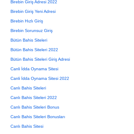
Birebin Giriş Adresi 2022
Birebin Giriş Yeni Adresi
Birebin Hızlı Giriş
Birebin Sorunsuz Giriş
Bütün Bahis Siteleri
Bütün Bahis Siteleri 2022
Bütün Bahis Siteleri Giriş Adresi
Canli İdda Oynama Sitesi
Canli İdda Oynama Sitesi 2022
Canlı Bahis Siteleri
Canlı Bahis Siteleri 2022
Canlı Bahis Siteleri Bonus
Canlı Bahis Siteleri Bonusları
Canlı Bahis Sitesi