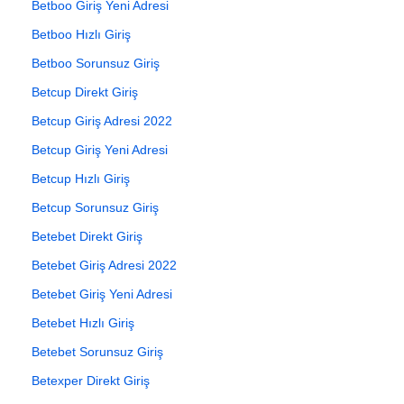
Betboo Giriş Yeni Adresi
Betboo Hızlı Giriş
Betboo Sorunsuz Giriş
Betcup Direkt Giriş
Betcup Giriş Adresi 2022
Betcup Giriş Yeni Adresi
Betcup Hızlı Giriş
Betcup Sorunsuz Giriş
Betebet Direkt Giriş
Betebet Giriş Adresi 2022
Betebet Giriş Yeni Adresi
Betebet Hızlı Giriş
Betebet Sorunsuz Giriş
Betexper Direkt Giriş