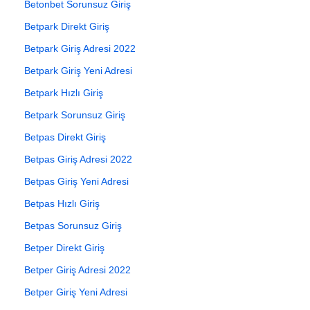
Betonbet Sorunsuz Giriş
Betpark Direkt Giriş
Betpark Giriş Adresi 2022
Betpark Giriş Yeni Adresi
Betpark Hızlı Giriş
Betpark Sorunsuz Giriş
Betpas Direkt Giriş
Betpas Giriş Adresi 2022
Betpas Giriş Yeni Adresi
Betpas Hızlı Giriş
Betpas Sorunsuz Giriş
Betper Direkt Giriş
Betper Giriş Adresi 2022
Betper Giriş Yeni Adresi