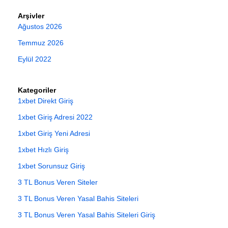
Arşivler
Ağustos 2026
Temmuz 2026
Eylül 2022
Kategoriler
1xbet Direkt Giriş
1xbet Giriş Adresi 2022
1xbet Giriş Yeni Adresi
1xbet Hızlı Giriş
1xbet Sorunsuz Giriş
3 TL Bonus Veren Siteler
3 TL Bonus Veren Yasal Bahis Siteleri
3 TL Bonus Veren Yasal Bahis Siteleri Giriş