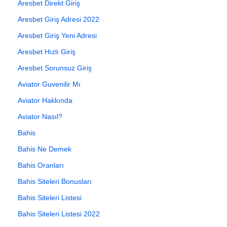
Aresbet Direkt Giriş
Aresbet Giriş Adresi 2022
Aresbet Giriş Yeni Adresi
Aresbet Hızlı Giriş
Aresbet Sorunsuz Giriş
Aviator Guvenilir Mı
Aviator Hakkında
Aviator Nasıl?
Bahis
Bahis Ne Demek
Bahis Oranları
Bahis Siteleri Bonusları
Bahis Siteleri Listesi
Bahis Siteleri Listesi 2022