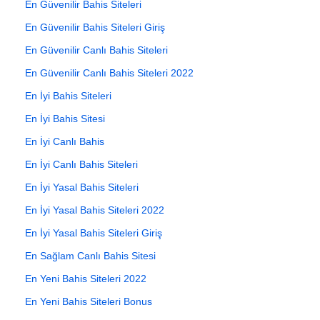
En Güvenilir Bahis Siteleri
En Güvenilir Bahis Siteleri Giriş
En Güvenilir Canlı Bahis Siteleri
En Güvenilir Canlı Bahis Siteleri 2022
En İyi Bahis Siteleri
En İyi Bahis Sitesi
En İyi Canlı Bahis
En İyi Canlı Bahis Siteleri
En İyi Yasal Bahis Siteleri
En İyi Yasal Bahis Siteleri 2022
En İyi Yasal Bahis Siteleri Giriş
En Sağlam Canlı Bahis Sitesi
En Yeni Bahis Siteleri 2022
En Yeni Bahis Siteleri Bonus