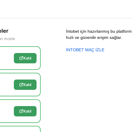
eler
İntobet için hazırlanmış bu platform
hızlı ve güvenilir erişim sağlar.
ı incele
İNTOBET MAÇ İZLE
Katıl
Katıl
Katıl