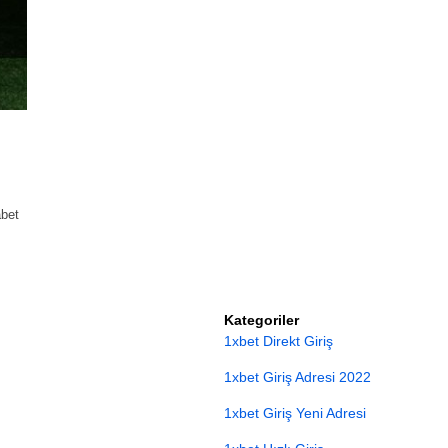
abet
Kategoriler
1xbet Direkt Giriş
1xbet Giriş Adresi 2022
1xbet Giriş Yeni Adresi