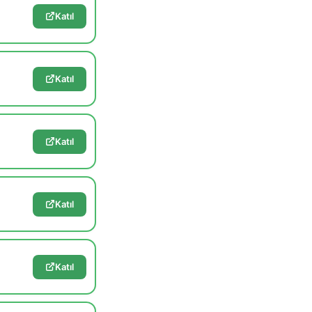
Katıl
Katıl
Katıl
Katıl
Katıl