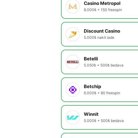
Casino Metropol
8.000₺ + 150 freespin
Discount Casino
5.000₺ nakit iade
Betelli
5.050₺ + 500₺ bedava
Betchip
6.000₺ + 80 freespin
Winnit
5.000₺ + 500₺ bedava