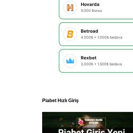
Hovarda
%300 Bonus
Betroad
4.000₺ + 1.000₺ bedava
Rexbet
3.000₺ + 1.500₺ bedava
Piabet Hızlı Giriş