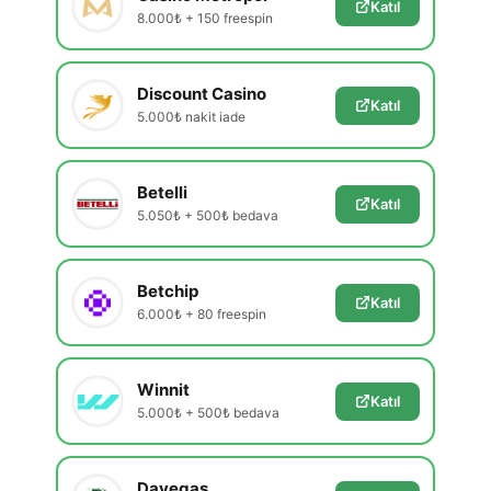
Katıl
8.000₺ + 150 freespin
Discount Casino
Katıl
5.000₺ nakit iade
Betelli
Katıl
5.050₺ + 500₺ bedava
Betchip
Katıl
6.000₺ + 80 freespin
Winnit
Katıl
5.000₺ + 500₺ bedava
Davegas