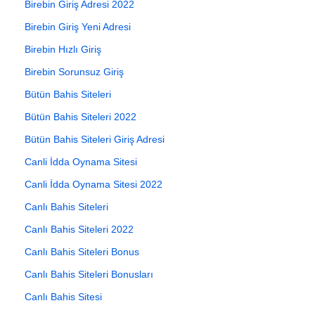
Birebin Giriş Adresi 2022
Birebin Giriş Yeni Adresi
Birebin Hızlı Giriş
Birebin Sorunsuz Giriş
Bütün Bahis Siteleri
Bütün Bahis Siteleri 2022
Bütün Bahis Siteleri Giriş Adresi
Canli İdda Oynama Sitesi
Canli İdda Oynama Sitesi 2022
Canlı Bahis Siteleri
Canlı Bahis Siteleri 2022
Canlı Bahis Siteleri Bonus
Canlı Bahis Siteleri Bonusları
Canlı Bahis Sitesi