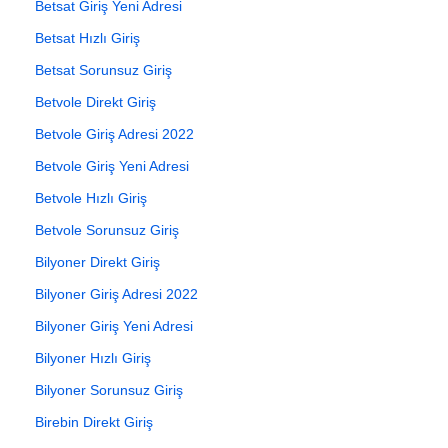
Betsat Giriş Yeni Adresi
Betsat Hızlı Giriş
Betsat Sorunsuz Giriş
Betvole Direkt Giriş
Betvole Giriş Adresi 2022
Betvole Giriş Yeni Adresi
Betvole Hızlı Giriş
Betvole Sorunsuz Giriş
Bilyoner Direkt Giriş
Bilyoner Giriş Adresi 2022
Bilyoner Giriş Yeni Adresi
Bilyoner Hızlı Giriş
Bilyoner Sorunsuz Giriş
Birebin Direkt Giriş