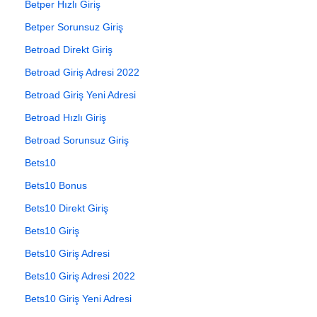
Betper Hızlı Giriş
Betper Sorunsuz Giriş
Betroad Direkt Giriş
Betroad Giriş Adresi 2022
Betroad Giriş Yeni Adresi
Betroad Hızlı Giriş
Betroad Sorunsuz Giriş
Bets10
Bets10 Bonus
Bets10 Direkt Giriş
Bets10 Giriş
Bets10 Giriş Adresi
Bets10 Giriş Adresi 2022
Bets10 Giriş Yeni Adresi