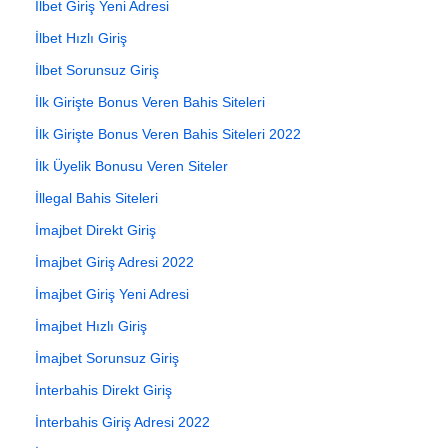
İlbet Giriş Yeni Adresi
İlbet Hızlı Giriş
İlbet Sorunsuz Giriş
İlk Girişte Bonus Veren Bahis Siteleri
İlk Girişte Bonus Veren Bahis Siteleri 2022
İlk Üyelik Bonusu Veren Siteler
İllegal Bahis Siteleri
İmajbet Direkt Giriş
İmajbet Giriş Adresi 2022
İmajbet Giriş Yeni Adresi
İmajbet Hızlı Giriş
İmajbet Sorunsuz Giriş
İnterbahis Direkt Giriş
İnterbahis Giriş Adresi 2022