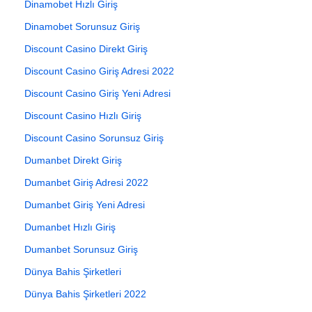
Dinamobet Hızlı Giriş
Dinamobet Sorunsuz Giriş
Discount Casino Direkt Giriş
Discount Casino Giriş Adresi 2022
Discount Casino Giriş Yeni Adresi
Discount Casino Hızlı Giriş
Discount Casino Sorunsuz Giriş
Dumanbet Direkt Giriş
Dumanbet Giriş Adresi 2022
Dumanbet Giriş Yeni Adresi
Dumanbet Hızlı Giriş
Dumanbet Sorunsuz Giriş
Dünya Bahis Şirketleri
Dünya Bahis Şirketleri 2022