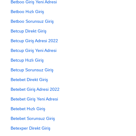
Betboo Giriş Yeni Adresi
Betboo Hızlı Giriş
Betboo Sorunsuz Giriş
Betcup Direkt Giriş
Betcup Giriş Adresi 2022
Betcup Giriş Yeni Adresi
Betcup Hızlı Giriş
Betcup Sorunsuz Giriş
Betebet Direkt Giriş
Betebet Giriş Adresi 2022
Betebet Giriş Yeni Adresi
Betebet Hızlı Giriş
Betebet Sorunsuz Giriş
Betexper Direkt Giriş