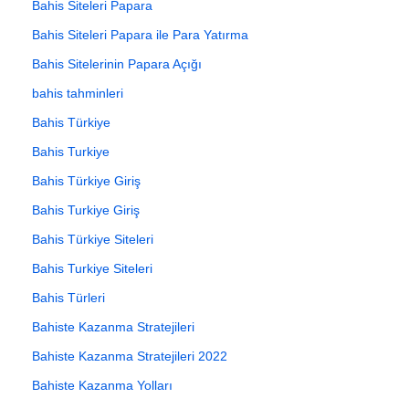
Bahis Siteleri Papara
Bahis Siteleri Papara ile Para Yatırma
Bahis Sitelerinin Papara Açığı
bahis tahminleri
Bahis Türkiye
Bahis Turkiye
Bahis Türkiye Giriş
Bahis Turkiye Giriş
Bahis Türkiye Siteleri
Bahis Turkiye Siteleri
Bahis Türleri
Bahiste Kazanma Stratejileri
Bahiste Kazanma Stratejileri 2022
Bahiste Kazanma Yolları