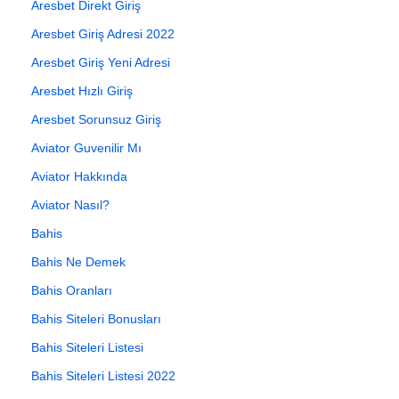
Aresbet Direkt Giriş
Aresbet Giriş Adresi 2022
Aresbet Giriş Yeni Adresi
Aresbet Hızlı Giriş
Aresbet Sorunsuz Giriş
Aviator Guvenilir Mı
Aviator Hakkında
Aviator Nasıl?
Bahis
Bahis Ne Demek
Bahis Oranları
Bahis Siteleri Bonusları
Bahis Siteleri Listesi
Bahis Siteleri Listesi 2022