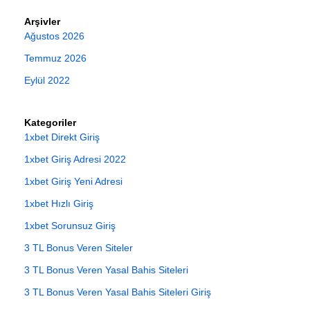
Arşivler
Ağustos 2026
Temmuz 2026
Eylül 2022
Kategoriler
1xbet Direkt Giriş
1xbet Giriş Adresi 2022
1xbet Giriş Yeni Adresi
1xbet Hızlı Giriş
1xbet Sorunsuz Giriş
3 TL Bonus Veren Siteler
3 TL Bonus Veren Yasal Bahis Siteleri
3 TL Bonus Veren Yasal Bahis Siteleri Giriş