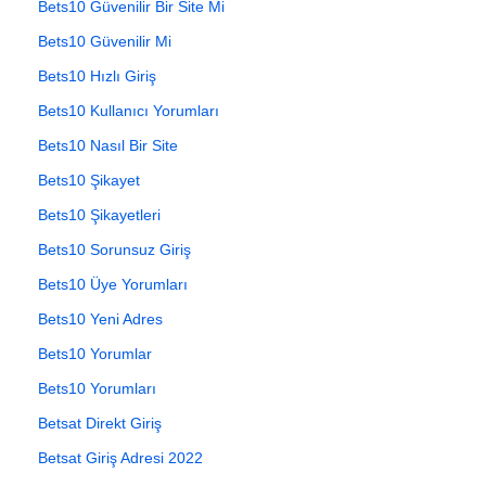
Bets10 Güvenilir Bir Site Mi
Bets10 Güvenilir Mi
Bets10 Hızlı Giriş
Bets10 Kullanıcı Yorumları
Bets10 Nasıl Bir Site
Bets10 Şikayet
Bets10 Şikayetleri
Bets10 Sorunsuz Giriş
Bets10 Üye Yorumları
Bets10 Yeni Adres
Bets10 Yorumlar
Bets10 Yorumları
Betsat Direkt Giriş
Betsat Giriş Adresi 2022