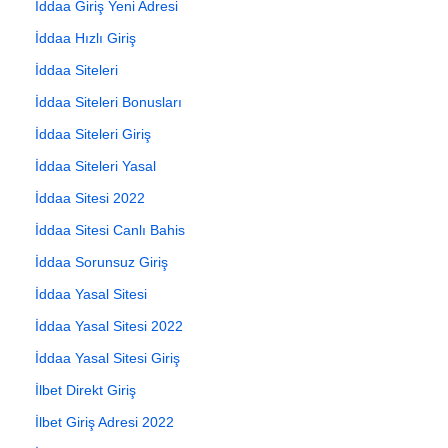
İddaa Giriş Yeni Adresi
İddaa Hızlı Giriş
İddaa Siteleri
İddaa Siteleri Bonusları
İddaa Siteleri Giriş
İddaa Siteleri Yasal
İddaa Sitesi 2022
İddaa Sitesi Canlı Bahis
İddaa Sorunsuz Giriş
İddaa Yasal Sitesi
İddaa Yasal Sitesi 2022
İddaa Yasal Sitesi Giriş
İlbet Direkt Giriş
İlbet Giriş Adresi 2022