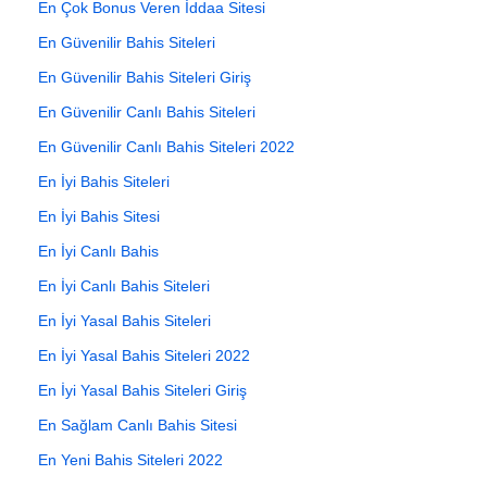
En Çok Bonus Veren İddaa Sitesi
En Güvenilir Bahis Siteleri
En Güvenilir Bahis Siteleri Giriş
En Güvenilir Canlı Bahis Siteleri
En Güvenilir Canlı Bahis Siteleri 2022
En İyi Bahis Siteleri
En İyi Bahis Sitesi
En İyi Canlı Bahis
En İyi Canlı Bahis Siteleri
En İyi Yasal Bahis Siteleri
En İyi Yasal Bahis Siteleri 2022
En İyi Yasal Bahis Siteleri Giriş
En Sağlam Canlı Bahis Sitesi
En Yeni Bahis Siteleri 2022