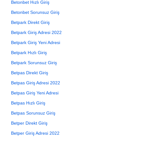
Betonbet Hızlı Giriş
Betonbet Sorunsuz Giriş
Betpark Direkt Giriş
Betpark Giriş Adresi 2022
Betpark Giriş Yeni Adresi
Betpark Hızlı Giriş
Betpark Sorunsuz Giriş
Betpas Direkt Giriş
Betpas Giriş Adresi 2022
Betpas Giriş Yeni Adresi
Betpas Hızlı Giriş
Betpas Sorunsuz Giriş
Betper Direkt Giriş
Betper Giriş Adresi 2022