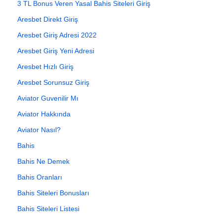
3 TL Bonus Veren Yasal Bahis Siteleri Giriş
Aresbet Direkt Giriş
Aresbet Giriş Adresi 2022
Aresbet Giriş Yeni Adresi
Aresbet Hızlı Giriş
Aresbet Sorunsuz Giriş
Aviator Guvenilir Mı
Aviator Hakkında
Aviator Nasıl?
Bahis
Bahis Ne Demek
Bahis Oranları
Bahis Siteleri Bonusları
Bahis Siteleri Listesi