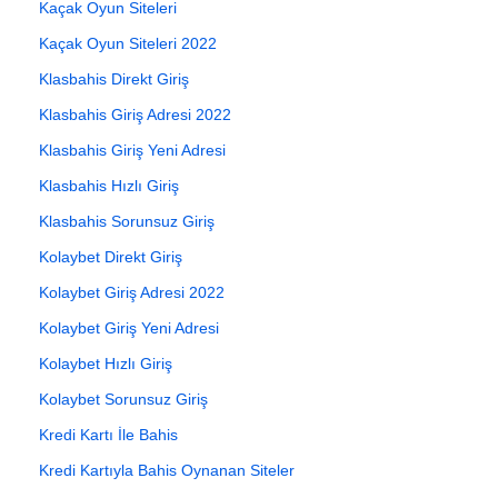
Kaçak Oyun Siteleri
Kaçak Oyun Siteleri 2022
Klasbahis Direkt Giriş
Klasbahis Giriş Adresi 2022
Klasbahis Giriş Yeni Adresi
Klasbahis Hızlı Giriş
Klasbahis Sorunsuz Giriş
Kolaybet Direkt Giriş
Kolaybet Giriş Adresi 2022
Kolaybet Giriş Yeni Adresi
Kolaybet Hızlı Giriş
Kolaybet Sorunsuz Giriş
Kredi Kartı İle Bahis
Kredi Kartıyla Bahis Oynanan Siteler