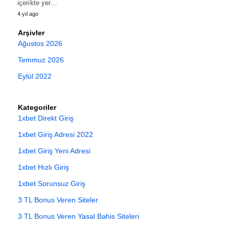
içerikte yer…
4 yıl ago
Arşivler
Ağustos 2026
Temmuz 2026
Eylül 2022
Kategoriler
1xbet Direkt Giriş
1xbet Giriş Adresi 2022
1xbet Giriş Yeni Adresi
1xbet Hızlı Giriş
1xbet Sorunsuz Giriş
3 TL Bonus Veren Siteler
3 TL Bonus Veren Yasal Bahis Siteleri