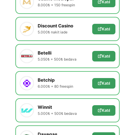
Katıl
8.000₺ + 150 freespin
Discount Casino
Katıl
5.000₺ nakit iade
Betelli
Katıl
5.050₺ + 500₺ bedava
Betchip
Katıl
6.000₺ + 80 freespin
Winnit
Katıl
5.000₺ + 500₺ bedava
Davegas