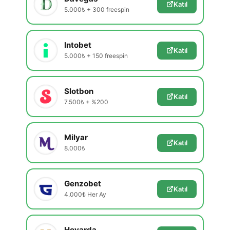
Katıl
5.000₺ + 300 freespin
Intobet
Katıl
5.000₺ + 150 freespin
Slotbon
Katıl
7.500₺ + %200
Milyar
Katıl
8.000₺
Genzobet
Katıl
4.000₺ Her Ay
Hovarda