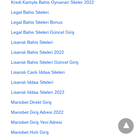
Kredi Kartıyla Bahis Oynanan Siteler 2022
Legal Bahis Siteleri
Legal Bahis Siteleri Bonus
Legal Bahis Siteleri Güncel Giriş
Lisanslı Bahis Siteleri
Lisanslı Bahis Siteleri 2022
Lisanslı Bahis Siteleri Güncel Giriş
Lisanslı Canlı İddaa Siteleri
Lisanslı İddaa Siteleri
Lisanslı İddaa Siteleri 2022
Mariobet Direkt Giriş
Mariobet Giriş Adresi 2022
Mariobet Giriş Yeni Adresi
Mariobet Hızlı Giriş