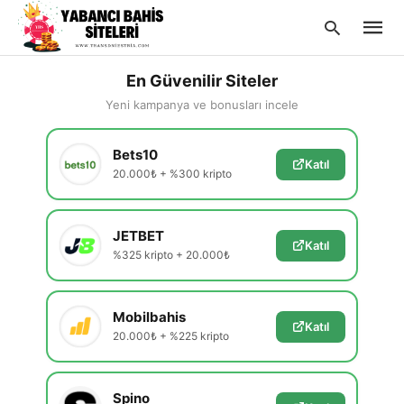
En Güvenilir Siteler
Yeni kampanya ve bonusları incele
Type
Bets10
your
Katıl
searc
20.000₺ + %300 kripto
query
and
hit
enter:
JETBET
Katıl
%325 kripto + 20.000₺
Mobilbahis
Katıl
20.000₺ + %225 kripto
Spino