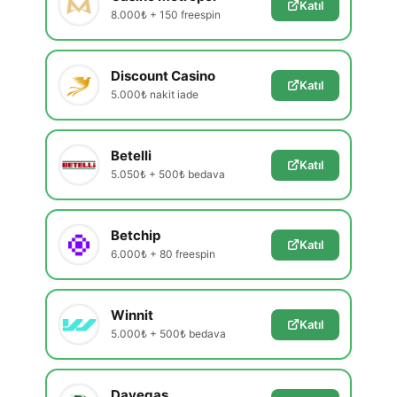
Katıl
8.000₺ + 150 freespin
Discount Casino
Katıl
5.000₺ nakit iade
Betelli
Katıl
5.050₺ + 500₺ bedava
Betchip
Katıl
6.000₺ + 80 freespin
Winnit
Katıl
5.000₺ + 500₺ bedava
Davegas