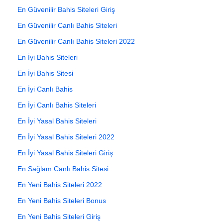
En Güvenilir Bahis Siteleri Giriş
En Güvenilir Canlı Bahis Siteleri
En Güvenilir Canlı Bahis Siteleri 2022
En İyi Bahis Siteleri
En İyi Bahis Sitesi
En İyi Canlı Bahis
En İyi Canlı Bahis Siteleri
En İyi Yasal Bahis Siteleri
En İyi Yasal Bahis Siteleri 2022
En İyi Yasal Bahis Siteleri Giriş
En Sağlam Canlı Bahis Sitesi
En Yeni Bahis Siteleri 2022
En Yeni Bahis Siteleri Bonus
En Yeni Bahis Siteleri Giriş