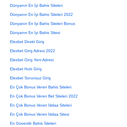
Dünyanın En İyi Bahis Siteleri
Dünyanın En İyi Bahis Siteleri 2022
Dünyanın En İyi Bahis Siteleri Bonus
Dünyanın En İyi Bahis Sitesi
Elexbet Direkt Giriş
Elexbet Giriş Adresi 2022
Elexbet Giriş Yeni Adresi
Elexbet Hızlı Giriş
Elexbet Sorunsuz Giriş
En Çok Bonus Veren Bahis Siteleri
En Çok Bonus Veren Bet Siteleri 2022
En Çok Bonus Veren İddaa Siteleri
En Çok Bonus Veren İddaa Sitesi
En Güvenilir Bahis Siteleri