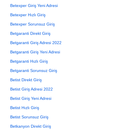
Betexper Giriş Yeni Adresi
Betexper Hızlı Giriş
Betexper Sorunsuz Giriş
Betgaranti Direkt Giriş
Betgaranti Giriş Adresi 2022
Betgaranti Giriş Yeni Adresi
Betgaranti Hızlı Giriş
Betgaranti Sorunsuz Giriş
Betist Direkt Giriş
Betist Giriş Adresi 2022
Betist Giriş Yeni Adresi
Betist Hızlı Giriş
Betist Sorunsuz Giriş
Betkanyon Direkt Giriş