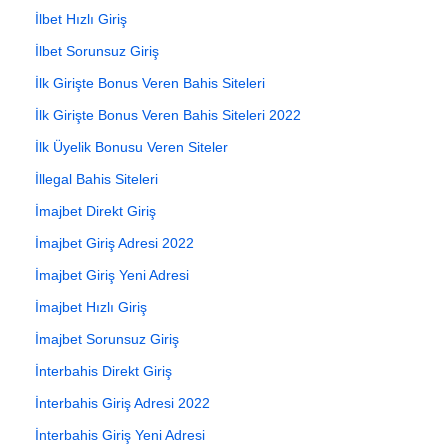
İlbet Hızlı Giriş
İlbet Sorunsuz Giriş
İlk Girişte Bonus Veren Bahis Siteleri
İlk Girişte Bonus Veren Bahis Siteleri 2022
İlk Üyelik Bonusu Veren Siteler
İllegal Bahis Siteleri
İmajbet Direkt Giriş
İmajbet Giriş Adresi 2022
İmajbet Giriş Yeni Adresi
İmajbet Hızlı Giriş
İmajbet Sorunsuz Giriş
İnterbahis Direkt Giriş
İnterbahis Giriş Adresi 2022
İnterbahis Giriş Yeni Adresi