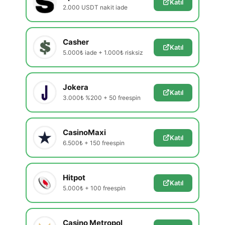
Katıl
2.000 USDT nakit iade
Casher
Katıl
5.000₺ iade + 1.000₺ risksiz
Jokera
Katıl
3.000₺ %200 + 50 freespin
CasinoMaxi
Katıl
6.500₺ + 150 freespin
Hitpot
Katıl
5.000₺ + 100 freespin
Casino Metropol