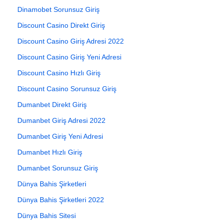
Dinamobet Sorunsuz Giriş
Discount Casino Direkt Giriş
Discount Casino Giriş Adresi 2022
Discount Casino Giriş Yeni Adresi
Discount Casino Hızlı Giriş
Discount Casino Sorunsuz Giriş
Dumanbet Direkt Giriş
Dumanbet Giriş Adresi 2022
Dumanbet Giriş Yeni Adresi
Dumanbet Hızlı Giriş
Dumanbet Sorunsuz Giriş
Dünya Bahis Şirketleri
Dünya Bahis Şirketleri 2022
Dünya Bahis Sitesi