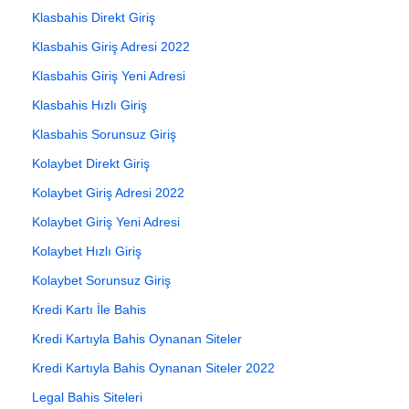
Klasbahis Direkt Giriş
Klasbahis Giriş Adresi 2022
Klasbahis Giriş Yeni Adresi
Klasbahis Hızlı Giriş
Klasbahis Sorunsuz Giriş
Kolaybet Direkt Giriş
Kolaybet Giriş Adresi 2022
Kolaybet Giriş Yeni Adresi
Kolaybet Hızlı Giriş
Kolaybet Sorunsuz Giriş
Kredi Kartı İle Bahis
Kredi Kartıyla Bahis Oynanan Siteler
Kredi Kartıyla Bahis Oynanan Siteler 2022
Legal Bahis Siteleri