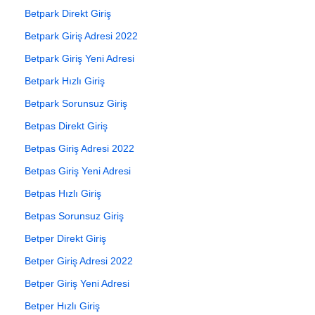
Betpark Direkt Giriş
Betpark Giriş Adresi 2022
Betpark Giriş Yeni Adresi
Betpark Hızlı Giriş
Betpark Sorunsuz Giriş
Betpas Direkt Giriş
Betpas Giriş Adresi 2022
Betpas Giriş Yeni Adresi
Betpas Hızlı Giriş
Betpas Sorunsuz Giriş
Betper Direkt Giriş
Betper Giriş Adresi 2022
Betper Giriş Yeni Adresi
Betper Hızlı Giriş