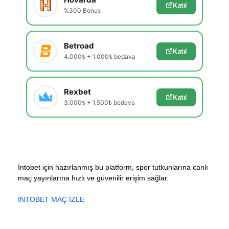
Katıl
%300 Bonus
Betroad
Katıl
4.000₺ + 1.000₺ bedava
Rexbet
Katıl
3.000₺ + 1.500₺ bedava
İntobet için hazırlanmış bu platform, spor tutkunlarına canlı
maç yayınlarına hızlı ve güvenilir erişim sağlar.
İNTOBET MAÇ İZLE