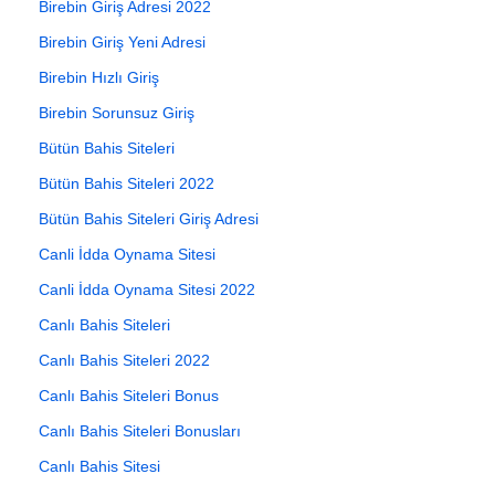
Birebin Giriş Adresi 2022
Birebin Giriş Yeni Adresi
Birebin Hızlı Giriş
Birebin Sorunsuz Giriş
Bütün Bahis Siteleri
Bütün Bahis Siteleri 2022
Bütün Bahis Siteleri Giriş Adresi
Canli İdda Oynama Sitesi
Canli İdda Oynama Sitesi 2022
Canlı Bahis Siteleri
Canlı Bahis Siteleri 2022
Canlı Bahis Siteleri Bonus
Canlı Bahis Siteleri Bonusları
Canlı Bahis Sitesi