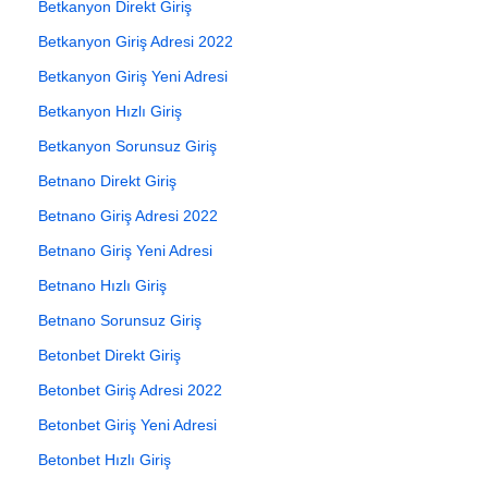
Betkanyon Direkt Giriş
Betkanyon Giriş Adresi 2022
Betkanyon Giriş Yeni Adresi
Betkanyon Hızlı Giriş
Betkanyon Sorunsuz Giriş
Betnano Direkt Giriş
Betnano Giriş Adresi 2022
Betnano Giriş Yeni Adresi
Betnano Hızlı Giriş
Betnano Sorunsuz Giriş
Betonbet Direkt Giriş
Betonbet Giriş Adresi 2022
Betonbet Giriş Yeni Adresi
Betonbet Hızlı Giriş