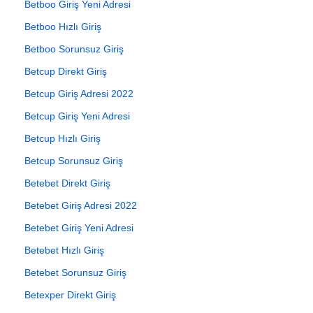
Betboo Giriş Yeni Adresi
Betboo Hızlı Giriş
Betboo Sorunsuz Giriş
Betcup Direkt Giriş
Betcup Giriş Adresi 2022
Betcup Giriş Yeni Adresi
Betcup Hızlı Giriş
Betcup Sorunsuz Giriş
Betebet Direkt Giriş
Betebet Giriş Adresi 2022
Betebet Giriş Yeni Adresi
Betebet Hızlı Giriş
Betebet Sorunsuz Giriş
Betexper Direkt Giriş