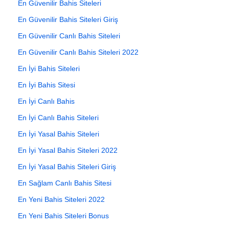
En Güvenilir Bahis Siteleri
En Güvenilir Bahis Siteleri Giriş
En Güvenilir Canlı Bahis Siteleri
En Güvenilir Canlı Bahis Siteleri 2022
En İyi Bahis Siteleri
En İyi Bahis Sitesi
En İyi Canlı Bahis
En İyi Canlı Bahis Siteleri
En İyi Yasal Bahis Siteleri
En İyi Yasal Bahis Siteleri 2022
En İyi Yasal Bahis Siteleri Giriş
En Sağlam Canlı Bahis Sitesi
En Yeni Bahis Siteleri 2022
En Yeni Bahis Siteleri Bonus