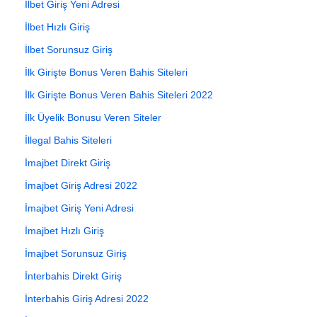
İlbet Giriş Yeni Adresi
İlbet Hızlı Giriş
İlbet Sorunsuz Giriş
İlk Girişte Bonus Veren Bahis Siteleri
İlk Girişte Bonus Veren Bahis Siteleri 2022
İlk Üyelik Bonusu Veren Siteler
İllegal Bahis Siteleri
İmajbet Direkt Giriş
İmajbet Giriş Adresi 2022
İmajbet Giriş Yeni Adresi
İmajbet Hızlı Giriş
İmajbet Sorunsuz Giriş
İnterbahis Direkt Giriş
İnterbahis Giriş Adresi 2022