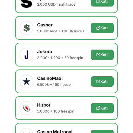
Katıl
2.000 USDT nakit iade
Casher
Katıl
5.000₺ iade + 1.000₺ risksiz
Jokera
Katıl
3.000₺ %200 + 50 freespin
CasinoMaxi
Katıl
6.500₺ + 150 freespin
Hitpot
Katıl
5.000₺ + 100 freespin
Casino Metropol