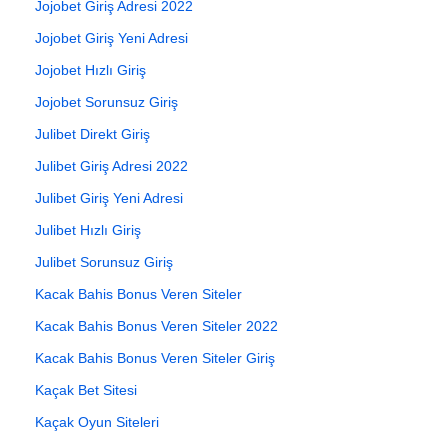
Jojobet Giriş Adresi 2022
Jojobet Giriş Yeni Adresi
Jojobet Hızlı Giriş
Jojobet Sorunsuz Giriş
Julibet Direkt Giriş
Julibet Giriş Adresi 2022
Julibet Giriş Yeni Adresi
Julibet Hızlı Giriş
Julibet Sorunsuz Giriş
Kacak Bahis Bonus Veren Siteler
Kacak Bahis Bonus Veren Siteler 2022
Kacak Bahis Bonus Veren Siteler Giriş
Kaçak Bet Sitesi
Kaçak Oyun Siteleri