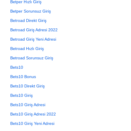
Betper Hızlı Giriş
Betper Sorunsuz Giriş
Betroad Direkt Giriş
Betroad Giriş Adresi 2022
Betroad Giriş Yeni Adresi
Betroad Hızlı Giriş
Betroad Sorunsuz Giriş
Bets10
Bets10 Bonus
Bets10 Direkt Giriş
Bets10 Giriş
Bets10 Giriş Adresi
Bets10 Giriş Adresi 2022
Bets10 Giriş Yeni Adresi