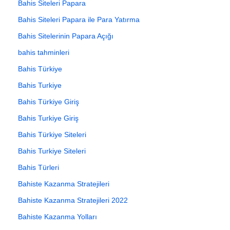
Bahis Siteleri Papara
Bahis Siteleri Papara ile Para Yatırma
Bahis Sitelerinin Papara Açığı
bahis tahminleri
Bahis Türkiye
Bahis Turkiye
Bahis Türkiye Giriş
Bahis Turkiye Giriş
Bahis Türkiye Siteleri
Bahis Turkiye Siteleri
Bahis Türleri
Bahiste Kazanma Stratejileri
Bahiste Kazanma Stratejileri 2022
Bahiste Kazanma Yolları