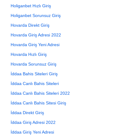
Holiganbet Hızlı Giriş
Holiganbet Sorunsuz Giriş
Hovarda Direkt Giriş
Hovarda Giriş Adresi 2022
Hovarda Giriş Yeni Adresi
Hovarda Hızlı Giriş
Hovarda Sorunsuz Giriş
İddaa Bahis Siteleri Giriş
İddaa Canlı Bahis Siteleri
İddaa Canlı Bahis Siteleri 2022
İddaa Canlı Bahis Sitesi Giriş
İddaa Direkt Giriş
İddaa Giriş Adresi 2022
İddaa Giriş Yeni Adresi