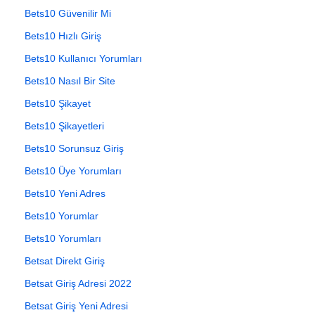
Bets10 Güvenilir Mi
Bets10 Hızlı Giriş
Bets10 Kullanıcı Yorumları
Bets10 Nasıl Bir Site
Bets10 Şikayet
Bets10 Şikayetleri
Bets10 Sorunsuz Giriş
Bets10 Üye Yorumları
Bets10 Yeni Adres
Bets10 Yorumlar
Bets10 Yorumları
Betsat Direkt Giriş
Betsat Giriş Adresi 2022
Betsat Giriş Yeni Adresi