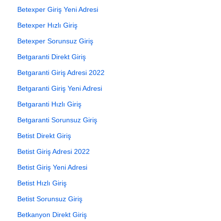
Betexper Giriş Yeni Adresi
Betexper Hızlı Giriş
Betexper Sorunsuz Giriş
Betgaranti Direkt Giriş
Betgaranti Giriş Adresi 2022
Betgaranti Giriş Yeni Adresi
Betgaranti Hızlı Giriş
Betgaranti Sorunsuz Giriş
Betist Direkt Giriş
Betist Giriş Adresi 2022
Betist Giriş Yeni Adresi
Betist Hızlı Giriş
Betist Sorunsuz Giriş
Betkanyon Direkt Giriş