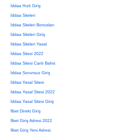
İddaa Hızlı Giriş
İddaa Siteleri
İddaa Siteleri Bonusları
İddaa Siteleri Giriş
İddaa Siteleri Yasal
İddaa Sitesi 2022
İddaa Sitesi Canlı Bahis
İddaa Sorunsuz Giriş
İddaa Yasal Sitesi
İddaa Yasal Sitesi 2022
İddaa Yasal Sitesi Giriş
İlbet Direkt Giriş
İlbet Giriş Adresi 2022
İlbet Giriş Yeni Adresi