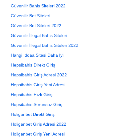
Güvenilir Bahis Siteleri 2022
Güvenilir Bet Siteleri
Güvenilir Bet Siteleri 2022
Güvenilir İllegal Bahis Siteleri
Güvenilir İllegal Bahis Siteleri 2022
Hangi İddaa Sitesi Daha İyi
Hepsibahis Direkt Giriş
Hepsibahis Giriş Adresi 2022
Hepsibahis Giriş Yeni Adresi
Hepsibahis Hızlı Giriş
Hepsibahis Sorunsuz Giriş
Holiganbet Direkt Giriş
Holiganbet Giriş Adresi 2022
Holiganbet Giriş Yeni Adresi