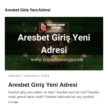
Aresbet Giriş Yeni Adresi
ARESBET SORUNSUZ GIRIŞ
Aresbet Giriş Yeni Adresi
Aresbet giriş yeni adresi ne oldu? Aresbet nasıl bir site? Aresbet
mobil güncel adres nedir? Aresbet hakkında her şey içerikte!…
4 yıl ago