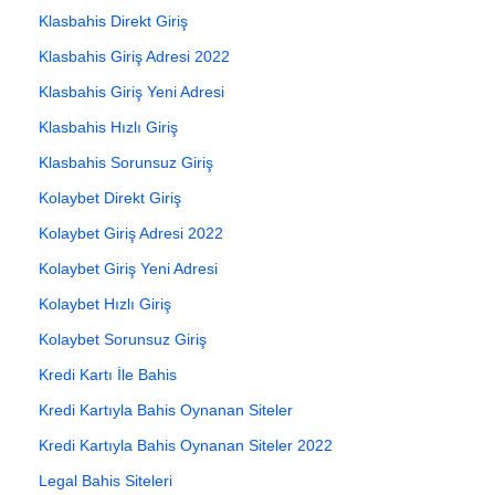
Klasbahis Direkt Giriş
Klasbahis Giriş Adresi 2022
Klasbahis Giriş Yeni Adresi
Klasbahis Hızlı Giriş
Klasbahis Sorunsuz Giriş
Kolaybet Direkt Giriş
Kolaybet Giriş Adresi 2022
Kolaybet Giriş Yeni Adresi
Kolaybet Hızlı Giriş
Kolaybet Sorunsuz Giriş
Kredi Kartı İle Bahis
Kredi Kartıyla Bahis Oynanan Siteler
Kredi Kartıyla Bahis Oynanan Siteler 2022
Legal Bahis Siteleri