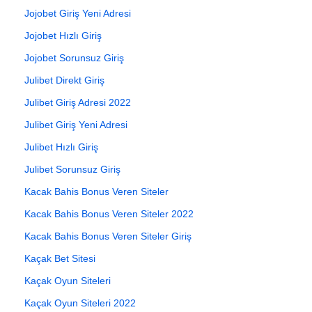
Jojobet Giriş Yeni Adresi
Jojobet Hızlı Giriş
Jojobet Sorunsuz Giriş
Julibet Direkt Giriş
Julibet Giriş Adresi 2022
Julibet Giriş Yeni Adresi
Julibet Hızlı Giriş
Julibet Sorunsuz Giriş
Kacak Bahis Bonus Veren Siteler
Kacak Bahis Bonus Veren Siteler 2022
Kacak Bahis Bonus Veren Siteler Giriş
Kaçak Bet Sitesi
Kaçak Oyun Siteleri
Kaçak Oyun Siteleri 2022