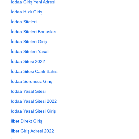
İddaa Giriş Yeni Adresi
İddaa Hızlı Giriş
İddaa Siteleri
İddaa Siteleri Bonusları
İddaa Siteleri Giriş
İddaa Siteleri Yasal
İddaa Sitesi 2022
İddaa Sitesi Canlı Bahis
İddaa Sorunsuz Giriş
İddaa Yasal Sitesi
İddaa Yasal Sitesi 2022
İddaa Yasal Sitesi Giriş
İlbet Direkt Giriş
İlbet Giriş Adresi 2022