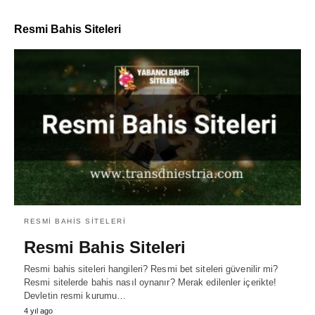
Resmi Bahis Siteleri
RESMI BAHIS SITELERI
Resmi Bahis Siteleri
Resmi bahis siteleri hangileri? Resmi bet siteleri güvenilir mi?
Resmi sitelerde bahis nasıl oynanır? Merak edilenler içerikte!
Devletin resmi kurumu…
4 yıl ago