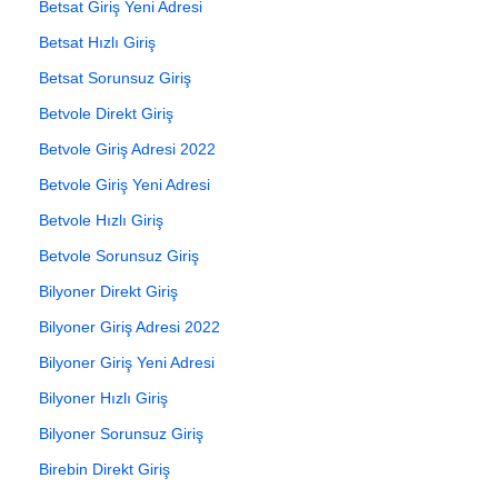
Betsat Giriş Yeni Adresi
Betsat Hızlı Giriş
Betsat Sorunsuz Giriş
Betvole Direkt Giriş
Betvole Giriş Adresi 2022
Betvole Giriş Yeni Adresi
Betvole Hızlı Giriş
Betvole Sorunsuz Giriş
Bilyoner Direkt Giriş
Bilyoner Giriş Adresi 2022
Bilyoner Giriş Yeni Adresi
Bilyoner Hızlı Giriş
Bilyoner Sorunsuz Giriş
Birebin Direkt Giriş