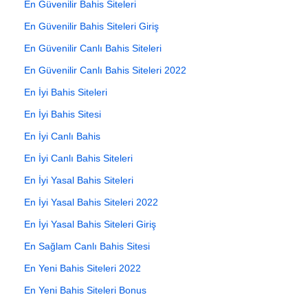
En Güvenilir Bahis Siteleri
En Güvenilir Bahis Siteleri Giriş
En Güvenilir Canlı Bahis Siteleri
En Güvenilir Canlı Bahis Siteleri 2022
En İyi Bahis Siteleri
En İyi Bahis Sitesi
En İyi Canlı Bahis
En İyi Canlı Bahis Siteleri
En İyi Yasal Bahis Siteleri
En İyi Yasal Bahis Siteleri 2022
En İyi Yasal Bahis Siteleri Giriş
En Sağlam Canlı Bahis Sitesi
En Yeni Bahis Siteleri 2022
En Yeni Bahis Siteleri Bonus