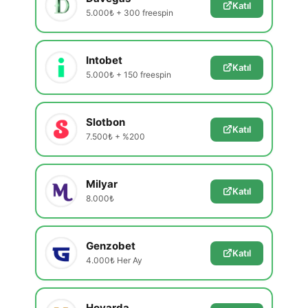
Katıl
5.000₺ + 300 freespin
Intobet
Katıl
5.000₺ + 150 freespin
Slotbon
Katıl
7.500₺ + %200
Milyar
Katıl
8.000₺
Genzobet
Katıl
4.000₺ Her Ay
Hovarda