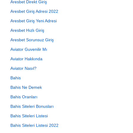
Aresbet Direkt Giriş
Aresbet Giriş Adresi 2022
Aresbet Giriş Yeni Adresi
Aresbet Hızlı Giriş
Aresbet Sorunsuz Giriş
Aviator Guvenilir Mı
Aviator Hakkında
Aviator Nasıl?
Bahis
Bahis Ne Demek
Bahis Oranları
Bahis Siteleri Bonusları
Bahis Siteleri Listesi
Bahis Siteleri Listesi 2022