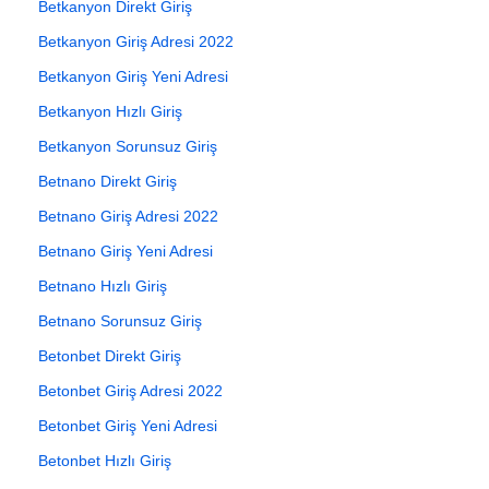
Betkanyon Direkt Giriş
Betkanyon Giriş Adresi 2022
Betkanyon Giriş Yeni Adresi
Betkanyon Hızlı Giriş
Betkanyon Sorunsuz Giriş
Betnano Direkt Giriş
Betnano Giriş Adresi 2022
Betnano Giriş Yeni Adresi
Betnano Hızlı Giriş
Betnano Sorunsuz Giriş
Betonbet Direkt Giriş
Betonbet Giriş Adresi 2022
Betonbet Giriş Yeni Adresi
Betonbet Hızlı Giriş