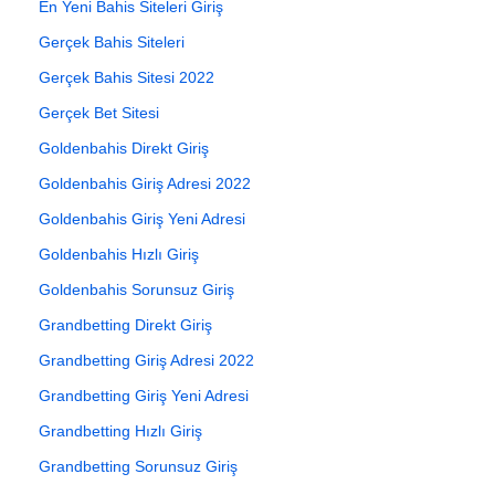
En Yeni Bahis Siteleri Giriş
Gerçek Bahis Siteleri
Gerçek Bahis Sitesi 2022
Gerçek Bet Sitesi
Goldenbahis Direkt Giriş
Goldenbahis Giriş Adresi 2022
Goldenbahis Giriş Yeni Adresi
Goldenbahis Hızlı Giriş
Goldenbahis Sorunsuz Giriş
Grandbetting Direkt Giriş
Grandbetting Giriş Adresi 2022
Grandbetting Giriş Yeni Adresi
Grandbetting Hızlı Giriş
Grandbetting Sorunsuz Giriş