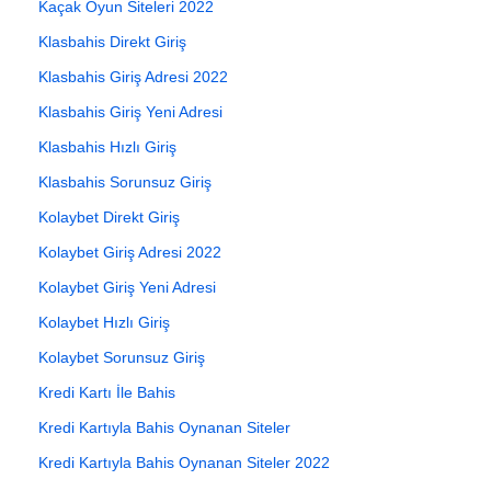
Kaçak Oyun Siteleri 2022
Klasbahis Direkt Giriş
Klasbahis Giriş Adresi 2022
Klasbahis Giriş Yeni Adresi
Klasbahis Hızlı Giriş
Klasbahis Sorunsuz Giriş
Kolaybet Direkt Giriş
Kolaybet Giriş Adresi 2022
Kolaybet Giriş Yeni Adresi
Kolaybet Hızlı Giriş
Kolaybet Sorunsuz Giriş
Kredi Kartı İle Bahis
Kredi Kartıyla Bahis Oynanan Siteler
Kredi Kartıyla Bahis Oynanan Siteler 2022