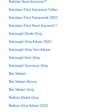
Bahiste Nasıl Kazanılır?
Bahisten Para Kazanma Yolları
Bahisten Para Kazanmak 2022
Bahisten Para Nasıl Kazanılır?
Bahsegel Direkt Giriş
Bahsegel Giriş Adresi 2022
Bahsegel Giriş Yeni Adresi
Bahsegel Hızlı Giriş
Bahsegel Sorunsuz Giriş
Bet Siteleri
Bet Siteleri Bonus
Bet Siteleri Giriş
Betboo Direkt Giriş
Betboo Giriş Adresi 2022