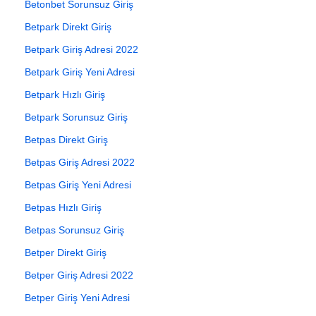
Betonbet Sorunsuz Giriş
Betpark Direkt Giriş
Betpark Giriş Adresi 2022
Betpark Giriş Yeni Adresi
Betpark Hızlı Giriş
Betpark Sorunsuz Giriş
Betpas Direkt Giriş
Betpas Giriş Adresi 2022
Betpas Giriş Yeni Adresi
Betpas Hızlı Giriş
Betpas Sorunsuz Giriş
Betper Direkt Giriş
Betper Giriş Adresi 2022
Betper Giriş Yeni Adresi