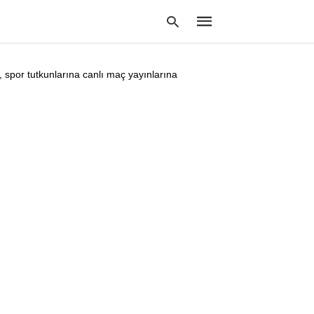
, spor tutkunlarına canlı maç yayınlarına
Type
your
search
query
and
hit
enter: