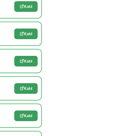
Katıl
Katıl
Katıl
Katıl
Katıl