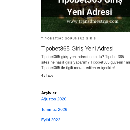
TIPOBET365 SORUNSUZ GIRIŞ
Tipobet365 Giriş Yeni Adresi
Tipobet365 giriş yeni adresi ne oldu? Tipobet365
sitesine nasıl giriş yaparım? Tipobet365 güvenilir m
Tipobet365 ile ilgili merak edilenler içerikte!…
4 yıl ago
Arşivler
Ağustos 2026
Temmuz 2026
Eylül 2022