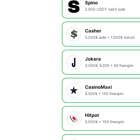
Spino
2.000 USDT nakit iade
Casher
5.000₺ iade + 1.000₺ risksiz
Jokera
3.000₺ %200 + 50 freespin
CasinoMaxi
6.500₺ + 150 freespin
Hitpot
5.000₺ + 100 freespin