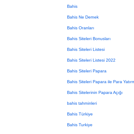
Bahis
Bahis Ne Demek
Bahis Oranları
Bahis Siteleri Bonusları
Bahis Siteleri Listesi
Bahis Siteleri Listesi 2022
Bahis Siteleri Papara
Bahis Siteleri Papara ile Para Yatı
Bahis Sitelerinin Papara Açığı
bahis tahminleri
Bahis Türkiye
Bahis Turkiye