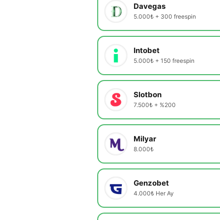
Davegas
5.000₺ + 300 freespin
Intobet
5.000₺ + 150 freespin
Slotbon
7.500₺ + %200
Milyar
8.000₺
Genzobet
4.000₺ Her Ay