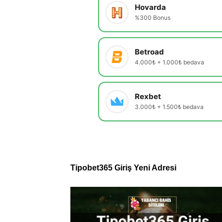
Hovarda
%300 Bonus
Betroad
4.000₺ + 1.000₺ bedava
Rexbet
3.000₺ + 1.500₺ bedava
Tipobet365 Giriş Yeni Adresi