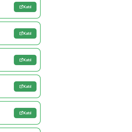
Katıl
Katıl
Katıl
Katıl
Katıl