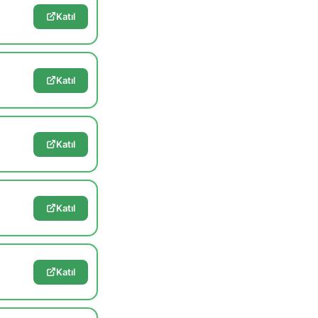
Katıl
Katıl
Katıl
Katıl
Katıl