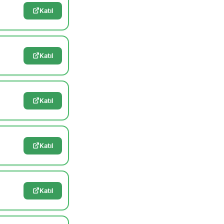
Katıl
Katıl
Katıl
Katıl
Katıl