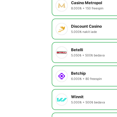
Casino Metropol
8.000₺ + 150 freespin
Discount Casino
5.000₺ nakit iade
Betelli
5.050₺ + 500₺ bedava
Betchip
6.000₺ + 80 freespin
Winnit
5.000₺ + 500₺ bedava