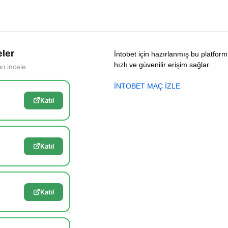
eler
İntobet için hazırlanmış bu platform
hızlı ve güvenilir erişim sağlar.
ı incele
İNTOBET MAÇ İZLE
Katıl
Katıl
Katıl