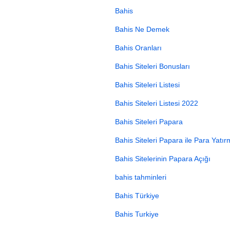
Bahis
Bahis Ne Demek
Bahis Oranları
Bahis Siteleri Bonusları
Bahis Siteleri Listesi
Bahis Siteleri Listesi 2022
Bahis Siteleri Papara
Bahis Siteleri Papara ile Para Yatı
Bahis Sitelerinin Papara Açığı
bahis tahminleri
Bahis Türkiye
Bahis Turkiye