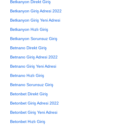
Betkanyon Direkt Giriş
Betkanyon Giriş Adresi 2022
Betkanyon Giriş Yeni Adresi
Betkanyon Hızlı Giriş
Betkanyon Sorunsuz Giriş
Betnano Direkt Giriş
Betnano Giriş Adresi 2022
Betnano Giriş Yeni Adresi
Betnano Hızlı Giriş
Betnano Sorunsuz Giriş
Betonbet Direkt Giriş
Betonbet Giriş Adresi 2022
Betonbet Giriş Yeni Adresi
Betonbet Hızlı Giriş