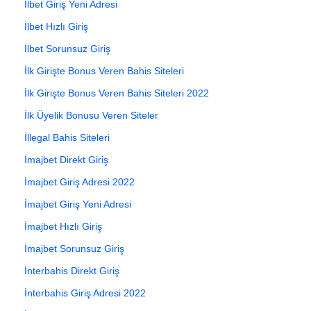
İlbet Giriş Yeni Adresi
İlbet Hızlı Giriş
İlbet Sorunsuz Giriş
İlk Girişte Bonus Veren Bahis Siteleri
İlk Girişte Bonus Veren Bahis Siteleri 2022
İlk Üyelik Bonusu Veren Siteler
İllegal Bahis Siteleri
İmajbet Direkt Giriş
İmajbet Giriş Adresi 2022
İmajbet Giriş Yeni Adresi
İmajbet Hızlı Giriş
İmajbet Sorunsuz Giriş
İnterbahis Direkt Giriş
İnterbahis Giriş Adresi 2022