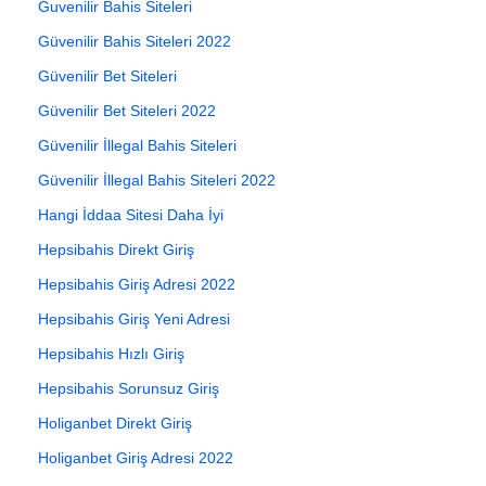
Guvenilir Bahis Siteleri
Güvenilir Bahis Siteleri 2022
Güvenilir Bet Siteleri
Güvenilir Bet Siteleri 2022
Güvenilir İllegal Bahis Siteleri
Güvenilir İllegal Bahis Siteleri 2022
Hangi İddaa Sitesi Daha İyi
Hepsibahis Direkt Giriş
Hepsibahis Giriş Adresi 2022
Hepsibahis Giriş Yeni Adresi
Hepsibahis Hızlı Giriş
Hepsibahis Sorunsuz Giriş
Holiganbet Direkt Giriş
Holiganbet Giriş Adresi 2022