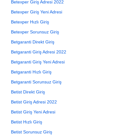
Betexper Giriş Adresi 2022
Betexper Giriş Yeni Adresi
Betexper Hızlı Giriş
Betexper Sorunsuz Giriş
Betgaranti Direkt Giriş
Betgaranti Giriş Adresi 2022
Betgaranti Giriş Yeni Adresi
Betgaranti Hızlı Giriş
Betgaranti Sorunsuz Giriş
Betist Direkt Giriş
Betist Giriş Adresi 2022
Betist Giriş Yeni Adresi
Betist Hızlı Giriş
Betist Sorunsuz Giriş