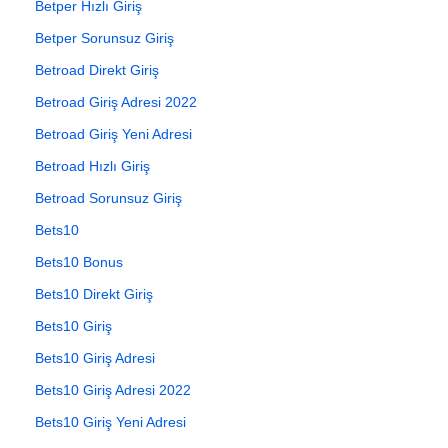
Betper Hızlı Giriş
Betper Sorunsuz Giriş
Betroad Direkt Giriş
Betroad Giriş Adresi 2022
Betroad Giriş Yeni Adresi
Betroad Hızlı Giriş
Betroad Sorunsuz Giriş
Bets10
Bets10 Bonus
Bets10 Direkt Giriş
Bets10 Giriş
Bets10 Giriş Adresi
Bets10 Giriş Adresi 2022
Bets10 Giriş Yeni Adresi