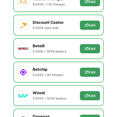
Katıl
8.000₺ + 150 freespin
Discount Casino
Katıl
5.000₺ nakit iade
Betelli
Katıl
5.050₺ + 500₺ bedava
Betchip
Katıl
6.000₺ + 80 freespin
Winnit
Katıl
5.000₺ + 500₺ bedava
Davegas