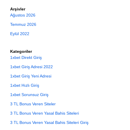
Arşivler
Ağustos 2026
Temmuz 2026
Eylül 2022
Kategoriler
1xbet Direkt Giriş
1xbet Giriş Adresi 2022
1xbet Giriş Yeni Adresi
1xbet Hızlı Giriş
1xbet Sorunsuz Giriş
3 TL Bonus Veren Siteler
3 TL Bonus Veren Yasal Bahis Siteleri
3 TL Bonus Veren Yasal Bahis Siteleri Giriş