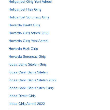
Holiganbet Giriş Yeni Adresi
Holiganbet Hızlı Giriş
Holiganbet Sorunsuz Giriş
Hovarda Direkt Giriş
Hovarda Giriş Adresi 2022
Hovarda Giriş Yeni Adresi
Hovarda Hızlı Giriş
Hovarda Sorunsuz Giriş
İddaa Bahis Siteleri Giriş
İddaa Canlı Bahis Siteleri
İddaa Canlı Bahis Siteleri 2022
İddaa Canlı Bahis Sitesi Giriş
İddaa Direkt Giriş
İddaa Giriş Adresi 2022