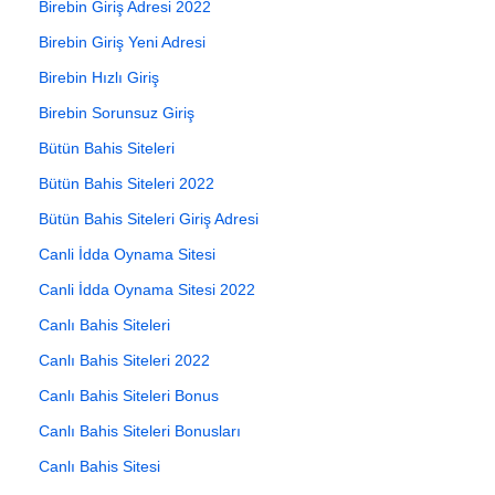
Birebin Giriş Adresi 2022
Birebin Giriş Yeni Adresi
Birebin Hızlı Giriş
Birebin Sorunsuz Giriş
Bütün Bahis Siteleri
Bütün Bahis Siteleri 2022
Bütün Bahis Siteleri Giriş Adresi
Canli İdda Oynama Sitesi
Canli İdda Oynama Sitesi 2022
Canlı Bahis Siteleri
Canlı Bahis Siteleri 2022
Canlı Bahis Siteleri Bonus
Canlı Bahis Siteleri Bonusları
Canlı Bahis Sitesi