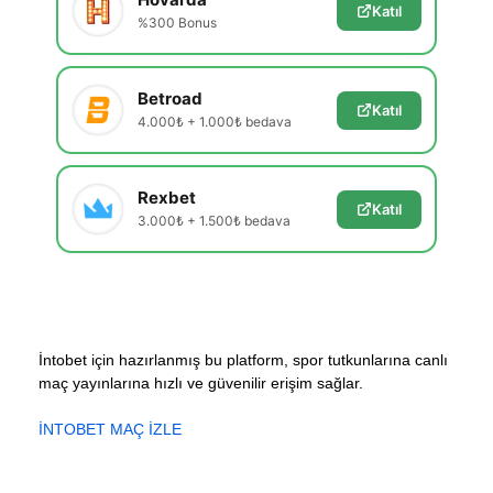
Katıl
%300 Bonus
Betroad
Katıl
4.000₺ + 1.000₺ bedava
Rexbet
Katıl
3.000₺ + 1.500₺ bedava
İntobet için hazırlanmış bu platform, spor tutkunlarına canlı
maç yayınlarına hızlı ve güvenilir erişim sağlar.
İNTOBET MAÇ İZLE