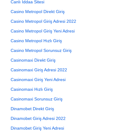
Canlı İddaa Sitesi
Casino Metropol Direkt Giriş
Casino Metropol Giriş Adresi 2022
Casino Metropol Giriş Yeni Adresi
Casino Metropol Hızlı Giriş
Casino Metropol Sorunsuz Giriş
Casinomaxi Direkt Giriş
Casinomaxi Giriş Adresi 2022
Casinomaxi Giriş Yeni Adresi
Casinomaxi Hızlı Giriş
Casinomaxi Sorunsuz Giriş
Dinamobet Direkt Giriş
Dinamobet Giriş Adresi 2022
Dinamobet Giriş Yeni Adresi