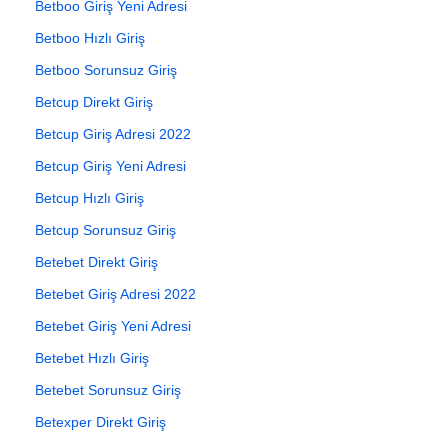
Betboo Giriş Yeni Adresi
Betboo Hızlı Giriş
Betboo Sorunsuz Giriş
Betcup Direkt Giriş
Betcup Giriş Adresi 2022
Betcup Giriş Yeni Adresi
Betcup Hızlı Giriş
Betcup Sorunsuz Giriş
Betebet Direkt Giriş
Betebet Giriş Adresi 2022
Betebet Giriş Yeni Adresi
Betebet Hızlı Giriş
Betebet Sorunsuz Giriş
Betexper Direkt Giriş