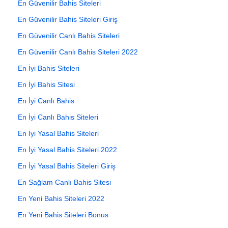
En Güvenilir Bahis Siteleri
En Güvenilir Bahis Siteleri Giriş
En Güvenilir Canlı Bahis Siteleri
En Güvenilir Canlı Bahis Siteleri 2022
En İyi Bahis Siteleri
En İyi Bahis Sitesi
En İyi Canlı Bahis
En İyi Canlı Bahis Siteleri
En İyi Yasal Bahis Siteleri
En İyi Yasal Bahis Siteleri 2022
En İyi Yasal Bahis Siteleri Giriş
En Sağlam Canlı Bahis Sitesi
En Yeni Bahis Siteleri 2022
En Yeni Bahis Siteleri Bonus