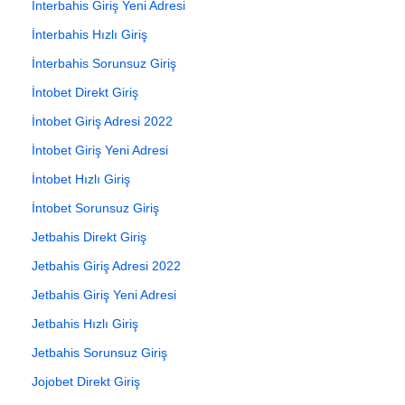
İnterbahis Giriş Yeni Adresi
İnterbahis Hızlı Giriş
İnterbahis Sorunsuz Giriş
İntobet Direkt Giriş
İntobet Giriş Adresi 2022
İntobet Giriş Yeni Adresi
İntobet Hızlı Giriş
İntobet Sorunsuz Giriş
Jetbahis Direkt Giriş
Jetbahis Giriş Adresi 2022
Jetbahis Giriş Yeni Adresi
Jetbahis Hızlı Giriş
Jetbahis Sorunsuz Giriş
Jojobet Direkt Giriş