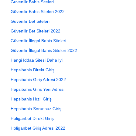
Guvenilir Bahis Siteleri
Güvenilir Bahis Siteleri 2022
Güvenilir Bet Siteleri
Güvenilir Bet Siteleri 2022
Güvenilir İllegal Bahis Siteleri
Güvenilir İllegal Bahis Siteleri 2022
Hangi İddaa Sitesi Daha İyi
Hepsibahis Direkt Giriş
Hepsibahis Giriş Adresi 2022
Hepsibahis Giriş Yeni Adresi
Hepsibahis Hızlı Giriş
Hepsibahis Sorunsuz Giriş
Holiganbet Direkt Giriş
Holiganbet Giriş Adresi 2022