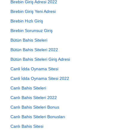
Birebin Giriş Adresi 2022
Birebin Giriş Yeni Adresi
Birebin Hızlı Giriş
Birebin Sorunsuz Giriş
Bütün Bahis Siteleri
Bütün Bahis Siteleri 2022
Bütün Bahis Siteleri Giriş Adresi
Canli İdda Oynama Sitesi
Canli İdda Oynama Sitesi 2022
Canlı Bahis Siteleri
Canlı Bahis Siteleri 2022
Canlı Bahis Siteleri Bonus
Canlı Bahis Siteleri Bonusları
Canlı Bahis Sitesi