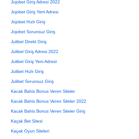
Jojobet Giriş Adresi 2022
Jojobet Giriş Yeni Adresi
Jojobet Hızlı Giriş
Jojobet Sorunsuz Giriş
Julibet Direkt Giriş
Julibet Giriş Adresi 2022
Julibet Giriş Yeni Adresi
Julibet Hızlı Giriş
Julibet Sorunsuz Giriş
Kacak Bahis Bonus Veren Siteler
Kacak Bahis Bonus Veren Siteler 2022
Kacak Bahis Bonus Veren Siteler Giriş
Kaçak Bet Sitesi
Kaçak Oyun Siteleri