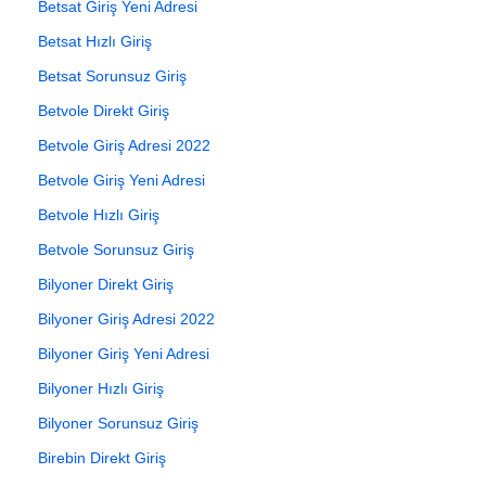
Betsat Giriş Yeni Adresi
Betsat Hızlı Giriş
Betsat Sorunsuz Giriş
Betvole Direkt Giriş
Betvole Giriş Adresi 2022
Betvole Giriş Yeni Adresi
Betvole Hızlı Giriş
Betvole Sorunsuz Giriş
Bilyoner Direkt Giriş
Bilyoner Giriş Adresi 2022
Bilyoner Giriş Yeni Adresi
Bilyoner Hızlı Giriş
Bilyoner Sorunsuz Giriş
Birebin Direkt Giriş