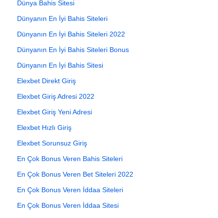
Dünya Bahis Sitesi
Dünyanın En İyi Bahis Siteleri
Dünyanın En İyi Bahis Siteleri 2022
Dünyanın En İyi Bahis Siteleri Bonus
Dünyanın En İyi Bahis Sitesi
Elexbet Direkt Giriş
Elexbet Giriş Adresi 2022
Elexbet Giriş Yeni Adresi
Elexbet Hızlı Giriş
Elexbet Sorunsuz Giriş
En Çok Bonus Veren Bahis Siteleri
En Çok Bonus Veren Bet Siteleri 2022
En Çok Bonus Veren İddaa Siteleri
En Çok Bonus Veren İddaa Sitesi