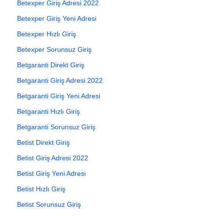
Betexper Giriş Adresi 2022
Betexper Giriş Yeni Adresi
Betexper Hızlı Giriş
Betexper Sorunsuz Giriş
Betgaranti Direkt Giriş
Betgaranti Giriş Adresi 2022
Betgaranti Giriş Yeni Adresi
Betgaranti Hızlı Giriş
Betgaranti Sorunsuz Giriş
Betist Direkt Giriş
Betist Giriş Adresi 2022
Betist Giriş Yeni Adresi
Betist Hızlı Giriş
Betist Sorunsuz Giriş