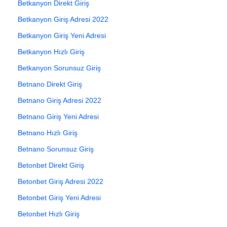
Betkanyon Direkt Giriş
Betkanyon Giriş Adresi 2022
Betkanyon Giriş Yeni Adresi
Betkanyon Hızlı Giriş
Betkanyon Sorunsuz Giriş
Betnano Direkt Giriş
Betnano Giriş Adresi 2022
Betnano Giriş Yeni Adresi
Betnano Hızlı Giriş
Betnano Sorunsuz Giriş
Betonbet Direkt Giriş
Betonbet Giriş Adresi 2022
Betonbet Giriş Yeni Adresi
Betonbet Hızlı Giriş