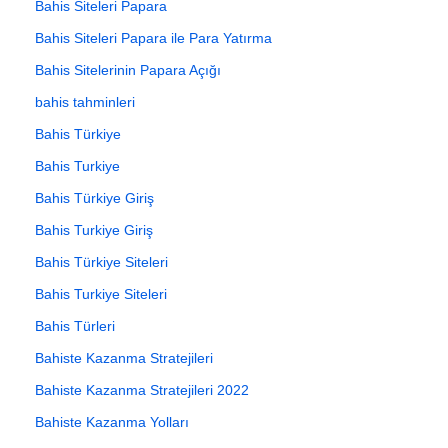
Bahis Siteleri Papara
Bahis Siteleri Papara ile Para Yatırma
Bahis Sitelerinin Papara Açığı
bahis tahminleri
Bahis Türkiye
Bahis Turkiye
Bahis Türkiye Giriş
Bahis Turkiye Giriş
Bahis Türkiye Siteleri
Bahis Turkiye Siteleri
Bahis Türleri
Bahiste Kazanma Stratejileri
Bahiste Kazanma Stratejileri 2022
Bahiste Kazanma Yolları