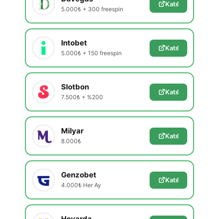
Katıl
5.000₺ + 300 freespin
Intobet
Katıl
5.000₺ + 150 freespin
Slotbon
Katıl
7.500₺ + %200
Milyar
Katıl
8.000₺
Genzobet
Katıl
4.000₺ Her Ay
Hovarda