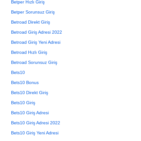
Betper Hızlı Giriş
Betper Sorunsuz Giriş
Betroad Direkt Giriş
Betroad Giriş Adresi 2022
Betroad Giriş Yeni Adresi
Betroad Hızlı Giriş
Betroad Sorunsuz Giriş
Bets10
Bets10 Bonus
Bets10 Direkt Giriş
Bets10 Giriş
Bets10 Giriş Adresi
Bets10 Giriş Adresi 2022
Bets10 Giriş Yeni Adresi