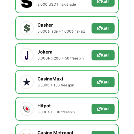
Katıl
2.000 USDT nakit iade
Casher
Katıl
5.000₺ iade + 1.000₺ risksiz
Jokera
Katıl
3.000₺ %200 + 50 freespin
CasinoMaxi
Katıl
6.500₺ + 150 freespin
Hitpot
Katıl
5.000₺ + 100 freespin
Casino Metropol