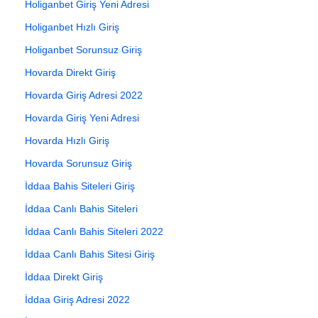
Holiganbet Giriş Yeni Adresi
Holiganbet Hızlı Giriş
Holiganbet Sorunsuz Giriş
Hovarda Direkt Giriş
Hovarda Giriş Adresi 2022
Hovarda Giriş Yeni Adresi
Hovarda Hızlı Giriş
Hovarda Sorunsuz Giriş
İddaa Bahis Siteleri Giriş
İddaa Canlı Bahis Siteleri
İddaa Canlı Bahis Siteleri 2022
İddaa Canlı Bahis Sitesi Giriş
İddaa Direkt Giriş
İddaa Giriş Adresi 2022