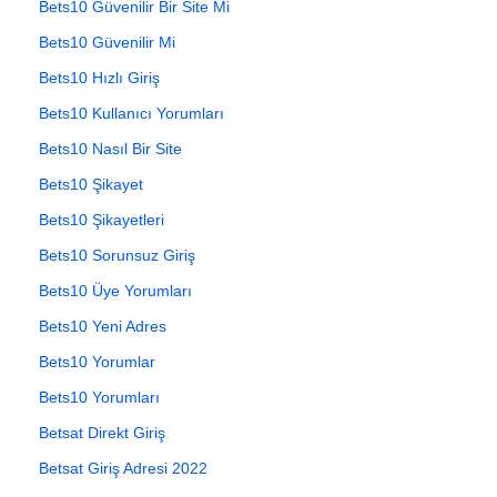
Bets10 Güvenilir Bir Site Mi
Bets10 Güvenilir Mi
Bets10 Hızlı Giriş
Bets10 Kullanıcı Yorumları
Bets10 Nasıl Bir Site
Bets10 Şikayet
Bets10 Şikayetleri
Bets10 Sorunsuz Giriş
Bets10 Üye Yorumları
Bets10 Yeni Adres
Bets10 Yorumlar
Bets10 Yorumları
Betsat Direkt Giriş
Betsat Giriş Adresi 2022