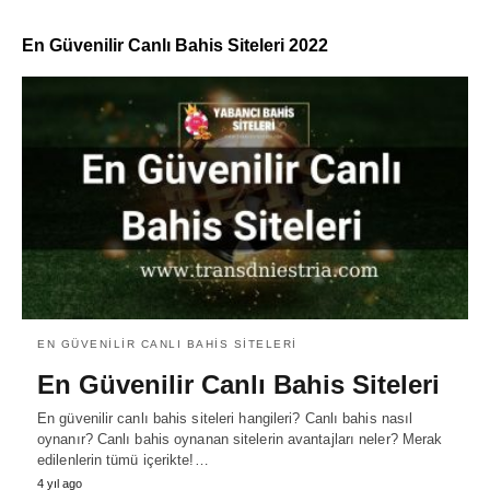
En Güvenilir Canlı Bahis Siteleri 2022
EN GÜVENILIR CANLI BAHIS SITELERI
En Güvenilir Canlı Bahis Siteleri
En güvenilir canlı bahis siteleri hangileri? Canlı bahis nasıl
oynanır? Canlı bahis oynanan sitelerin avantajları neler? Merak
edilenlerin tümü içerikte!…
4 yıl ago