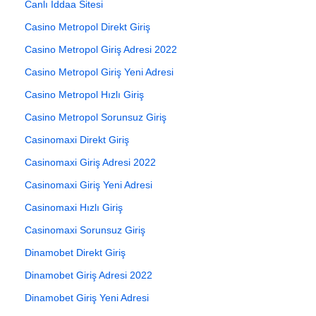
Canlı İddaa Sitesi
Casino Metropol Direkt Giriş
Casino Metropol Giriş Adresi 2022
Casino Metropol Giriş Yeni Adresi
Casino Metropol Hızlı Giriş
Casino Metropol Sorunsuz Giriş
Casinomaxi Direkt Giriş
Casinomaxi Giriş Adresi 2022
Casinomaxi Giriş Yeni Adresi
Casinomaxi Hızlı Giriş
Casinomaxi Sorunsuz Giriş
Dinamobet Direkt Giriş
Dinamobet Giriş Adresi 2022
Dinamobet Giriş Yeni Adresi