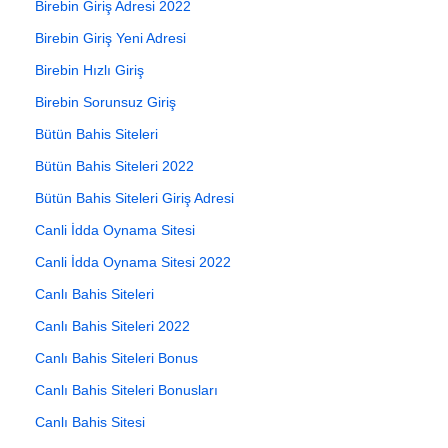
Birebin Giriş Adresi 2022
Birebin Giriş Yeni Adresi
Birebin Hızlı Giriş
Birebin Sorunsuz Giriş
Bütün Bahis Siteleri
Bütün Bahis Siteleri 2022
Bütün Bahis Siteleri Giriş Adresi
Canli İdda Oynama Sitesi
Canli İdda Oynama Sitesi 2022
Canlı Bahis Siteleri
Canlı Bahis Siteleri 2022
Canlı Bahis Siteleri Bonus
Canlı Bahis Siteleri Bonusları
Canlı Bahis Sitesi