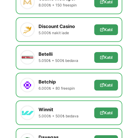
Katıl
8.000₺ + 150 freespin
Discount Casino
Katıl
5.000₺ nakit iade
Betelli
Katıl
5.050₺ + 500₺ bedava
Betchip
Katıl
6.000₺ + 80 freespin
Winnit
Katıl
5.000₺ + 500₺ bedava
Davegas