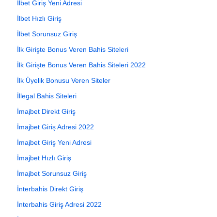
İlbet Giriş Yeni Adresi
İlbet Hızlı Giriş
İlbet Sorunsuz Giriş
İlk Girişte Bonus Veren Bahis Siteleri
İlk Girişte Bonus Veren Bahis Siteleri 2022
İlk Üyelik Bonusu Veren Siteler
İllegal Bahis Siteleri
İmajbet Direkt Giriş
İmajbet Giriş Adresi 2022
İmajbet Giriş Yeni Adresi
İmajbet Hızlı Giriş
İmajbet Sorunsuz Giriş
İnterbahis Direkt Giriş
İnterbahis Giriş Adresi 2022