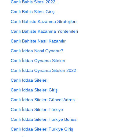
Canlı Bahis Sitesi 2022
Canlı Bahis Sitesi Giriş
Canlı Bahiste Kazanma Stratejileri
Canlı Bahiste Kazanma Yöntemleri
Canlı Bahiste Nasıl Kazanılır
Canlı İddaa Nasıl Oynanır?
Canlı İddaa Oynama Siteleri
Canlı İddaa Oynama Siteleri 2022
Canlı İddaa Siteleri
Canlı İddaa Siteleri Giriş
Canlı İddaa Siteleri Güncel Adres
Canlı İddaa Siteleri Türkiye
Canlı İddaa Siteleri Türkiye Bonus
Canlı İddaa Siteleri Türkiye Giriş