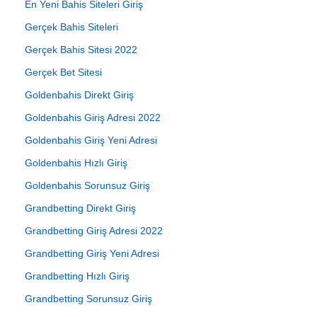
En Yeni Bahis Siteleri Giriş
Gerçek Bahis Siteleri
Gerçek Bahis Sitesi 2022
Gerçek Bet Sitesi
Goldenbahis Direkt Giriş
Goldenbahis Giriş Adresi 2022
Goldenbahis Giriş Yeni Adresi
Goldenbahis Hızlı Giriş
Goldenbahis Sorunsuz Giriş
Grandbetting Direkt Giriş
Grandbetting Giriş Adresi 2022
Grandbetting Giriş Yeni Adresi
Grandbetting Hızlı Giriş
Grandbetting Sorunsuz Giriş