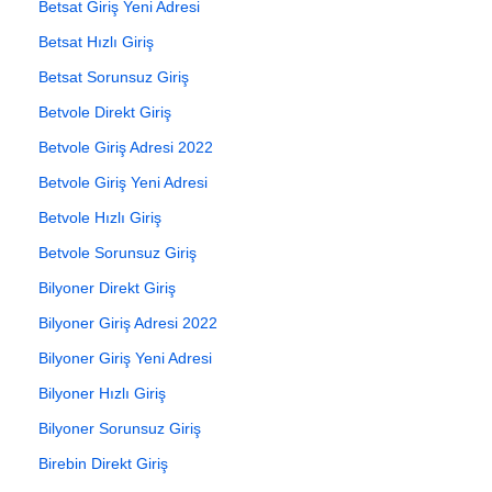
Betsat Giriş Yeni Adresi
Betsat Hızlı Giriş
Betsat Sorunsuz Giriş
Betvole Direkt Giriş
Betvole Giriş Adresi 2022
Betvole Giriş Yeni Adresi
Betvole Hızlı Giriş
Betvole Sorunsuz Giriş
Bilyoner Direkt Giriş
Bilyoner Giriş Adresi 2022
Bilyoner Giriş Yeni Adresi
Bilyoner Hızlı Giriş
Bilyoner Sorunsuz Giriş
Birebin Direkt Giriş