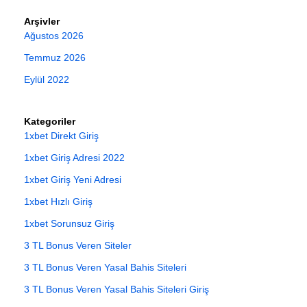
Arşivler
Ağustos 2026
Temmuz 2026
Eylül 2022
Kategoriler
1xbet Direkt Giriş
1xbet Giriş Adresi 2022
1xbet Giriş Yeni Adresi
1xbet Hızlı Giriş
1xbet Sorunsuz Giriş
3 TL Bonus Veren Siteler
3 TL Bonus Veren Yasal Bahis Siteleri
3 TL Bonus Veren Yasal Bahis Siteleri Giriş