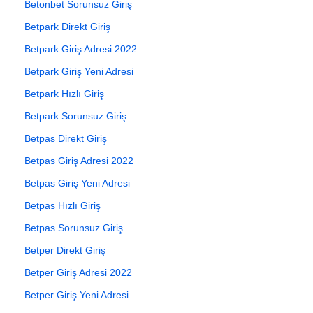
Betonbet Sorunsuz Giriş
Betpark Direkt Giriş
Betpark Giriş Adresi 2022
Betpark Giriş Yeni Adresi
Betpark Hızlı Giriş
Betpark Sorunsuz Giriş
Betpas Direkt Giriş
Betpas Giriş Adresi 2022
Betpas Giriş Yeni Adresi
Betpas Hızlı Giriş
Betpas Sorunsuz Giriş
Betper Direkt Giriş
Betper Giriş Adresi 2022
Betper Giriş Yeni Adresi