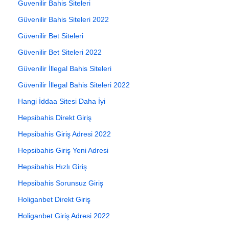
Guvenilir Bahis Siteleri
Güvenilir Bahis Siteleri 2022
Güvenilir Bet Siteleri
Güvenilir Bet Siteleri 2022
Güvenilir İllegal Bahis Siteleri
Güvenilir İllegal Bahis Siteleri 2022
Hangi İddaa Sitesi Daha İyi
Hepsibahis Direkt Giriş
Hepsibahis Giriş Adresi 2022
Hepsibahis Giriş Yeni Adresi
Hepsibahis Hızlı Giriş
Hepsibahis Sorunsuz Giriş
Holiganbet Direkt Giriş
Holiganbet Giriş Adresi 2022