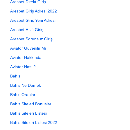
Aresbet Direkt Giriş
Aresbet Giriş Adresi 2022
Aresbet Giriş Yeni Adresi
Aresbet Hızlı Giriş
Aresbet Sorunsuz Giriş
Aviator Guvenilir Mı
Aviator Hakkında
Aviator Nasıl?
Bahis
Bahis Ne Demek
Bahis Oranları
Bahis Siteleri Bonusları
Bahis Siteleri Listesi
Bahis Siteleri Listesi 2022