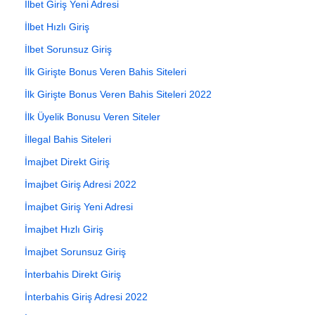
İlbet Giriş Yeni Adresi
İlbet Hızlı Giriş
İlbet Sorunsuz Giriş
İlk Girişte Bonus Veren Bahis Siteleri
İlk Girişte Bonus Veren Bahis Siteleri 2022
İlk Üyelik Bonusu Veren Siteler
İllegal Bahis Siteleri
İmajbet Direkt Giriş
İmajbet Giriş Adresi 2022
İmajbet Giriş Yeni Adresi
İmajbet Hızlı Giriş
İmajbet Sorunsuz Giriş
İnterbahis Direkt Giriş
İnterbahis Giriş Adresi 2022