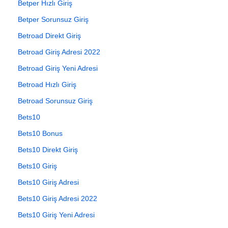
Betper Hızlı Giriş
Betper Sorunsuz Giriş
Betroad Direkt Giriş
Betroad Giriş Adresi 2022
Betroad Giriş Yeni Adresi
Betroad Hızlı Giriş
Betroad Sorunsuz Giriş
Bets10
Bets10 Bonus
Bets10 Direkt Giriş
Bets10 Giriş
Bets10 Giriş Adresi
Bets10 Giriş Adresi 2022
Bets10 Giriş Yeni Adresi