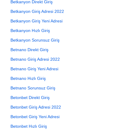
Betkanyon Direkt Giriş
Betkanyon Giriş Adresi 2022
Betkanyon Giriş Yeni Adresi
Betkanyon Hızlı Giriş
Betkanyon Sorunsuz Giriş
Betnano Direkt Giriş
Betnano Giriş Adresi 2022
Betnano Giriş Yeni Adresi
Betnano Hızlı Giriş
Betnano Sorunsuz Giriş
Betonbet Direkt Giriş
Betonbet Giriş Adresi 2022
Betonbet Giriş Yeni Adresi
Betonbet Hızlı Giriş