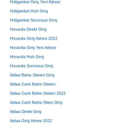
Holiganbet Giriş Yeni Adresi
Holiganbet Hızlı Giriş
Holiganbet Sorunsuz Giriş
Hovarda Direkt Giriş
Hovarda Giriş Adresi 2022
Hovarda Giriş Yeni Adresi
Hovarda Hızlı Giriş
Hovarda Sorunsuz Giriş
İddaa Bahis Siteleri Giriş
İddaa Canlı Bahis Siteleri
İddaa Canlı Bahis Siteleri 2022
İddaa Canlı Bahis Sitesi Giriş
İddaa Direkt Giriş
İddaa Giriş Adresi 2022