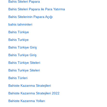
Bahis Siteleri Papara
Bahis Siteleri Papara ile Para Yatırma
Bahis Sitelerinin Papara Açığı
bahis tahminleri
Bahis Türkiye
Bahis Turkiye
Bahis Türkiye Giriş
Bahis Turkiye Giriş
Bahis Türkiye Siteleri
Bahis Turkiye Siteleri
Bahis Türleri
Bahiste Kazanma Stratejileri
Bahiste Kazanma Stratejileri 2022
Bahiste Kazanma Yolları