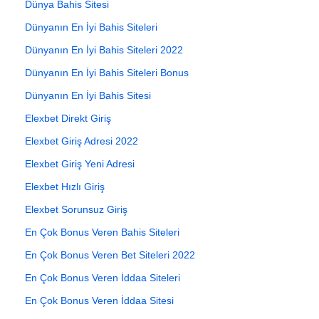
Dünya Bahis Sitesi
Dünyanın En İyi Bahis Siteleri
Dünyanın En İyi Bahis Siteleri 2022
Dünyanın En İyi Bahis Siteleri Bonus
Dünyanın En İyi Bahis Sitesi
Elexbet Direkt Giriş
Elexbet Giriş Adresi 2022
Elexbet Giriş Yeni Adresi
Elexbet Hızlı Giriş
Elexbet Sorunsuz Giriş
En Çok Bonus Veren Bahis Siteleri
En Çok Bonus Veren Bet Siteleri 2022
En Çok Bonus Veren İddaa Siteleri
En Çok Bonus Veren İddaa Sitesi