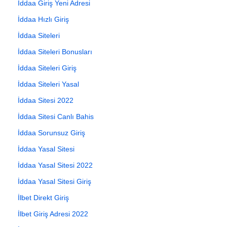
İddaa Giriş Yeni Adresi
İddaa Hızlı Giriş
İddaa Siteleri
İddaa Siteleri Bonusları
İddaa Siteleri Giriş
İddaa Siteleri Yasal
İddaa Sitesi 2022
İddaa Sitesi Canlı Bahis
İddaa Sorunsuz Giriş
İddaa Yasal Sitesi
İddaa Yasal Sitesi 2022
İddaa Yasal Sitesi Giriş
İlbet Direkt Giriş
İlbet Giriş Adresi 2022