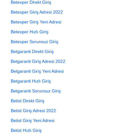
Betexper Direkt Giriş
Betexper Giriş Adresi 2022
Betexper Giriş Yeni Adresi
Betexper Hızlı Giriş
Betexper Sorunsuz Giriş
Betgaranti Direkt Giriş
Betgaranti Giriş Adresi 2022
Betgaranti Giriş Yeni Adresi
Betgaranti Hızlı Giriş
Betgaranti Sorunsuz Giriş
Betist Direkt Giriş
Betist Giriş Adresi 2022
Betist Giriş Yeni Adresi
Betist Hızlı Giriş