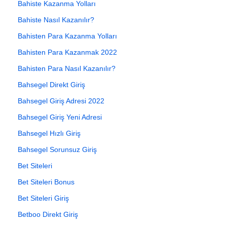
Bahiste Kazanma Yolları
Bahiste Nasıl Kazanılır?
Bahisten Para Kazanma Yolları
Bahisten Para Kazanmak 2022
Bahisten Para Nasıl Kazanılır?
Bahsegel Direkt Giriş
Bahsegel Giriş Adresi 2022
Bahsegel Giriş Yeni Adresi
Bahsegel Hızlı Giriş
Bahsegel Sorunsuz Giriş
Bet Siteleri
Bet Siteleri Bonus
Bet Siteleri Giriş
Betboo Direkt Giriş