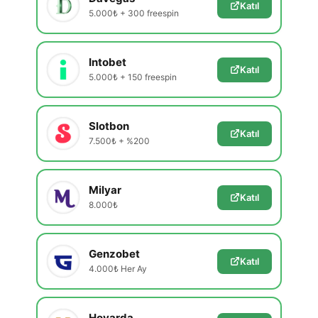
Katıl
5.000₺ + 300 freespin
Intobet
Katıl
5.000₺ + 150 freespin
Slotbon
Katıl
7.500₺ + %200
Milyar
Katıl
8.000₺
Genzobet
Katıl
4.000₺ Her Ay
Hovarda