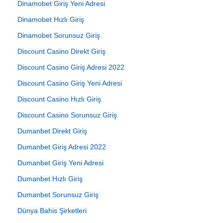
Dinamobet Giriş Yeni Adresi
Dinamobet Hızlı Giriş
Dinamobet Sorunsuz Giriş
Discount Casino Direkt Giriş
Discount Casino Giriş Adresi 2022
Discount Casino Giriş Yeni Adresi
Discount Casino Hızlı Giriş
Discount Casino Sorunsuz Giriş
Dumanbet Direkt Giriş
Dumanbet Giriş Adresi 2022
Dumanbet Giriş Yeni Adresi
Dumanbet Hızlı Giriş
Dumanbet Sorunsuz Giriş
Dünya Bahis Şirketleri