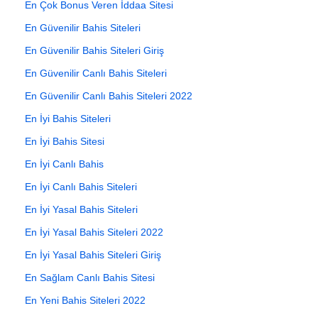
En Çok Bonus Veren İddaa Sitesi
En Güvenilir Bahis Siteleri
En Güvenilir Bahis Siteleri Giriş
En Güvenilir Canlı Bahis Siteleri
En Güvenilir Canlı Bahis Siteleri 2022
En İyi Bahis Siteleri
En İyi Bahis Sitesi
En İyi Canlı Bahis
En İyi Canlı Bahis Siteleri
En İyi Yasal Bahis Siteleri
En İyi Yasal Bahis Siteleri 2022
En İyi Yasal Bahis Siteleri Giriş
En Sağlam Canlı Bahis Sitesi
En Yeni Bahis Siteleri 2022