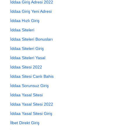
İddaa Giriş Adresi 2022
İddaa Giriş Yeni Adresi
İddaa Hızlı Giriş
İddaa Siteleri
İddaa Siteleri Bonusları
İddaa Siteleri Giriş
İddaa Siteleri Yasal
İddaa Sitesi 2022
İddaa Sitesi Canlı Bahis
İddaa Sorunsuz Giriş
İddaa Yasal Sitesi
İddaa Yasal Sitesi 2022
İddaa Yasal Sitesi Giriş
İlbet Direkt Giriş