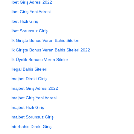
İlbet Giriş Adresi 2022
İlbet Giriş Yeni Adresi
İlbet Hızlı Giriş
İlbet Sorunsuz Giriş
İlk Girişte Bonus Veren Bahis Siteleri
İlk Girişte Bonus Veren Bahis Siteleri 2022
İlk Üyelik Bonusu Veren Siteler
İllegal Bahis Siteleri
İmajbet Direkt Giriş
İmajbet Giriş Adresi 2022
İmajbet Giriş Yeni Adresi
İmajbet Hızlı Giriş
İmajbet Sorunsuz Giriş
İnterbahis Direkt Giriş