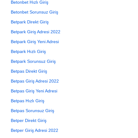
Betonbet Hızlı Giriş
Betonbet Sorunsuz Giriş
Betpark Direkt Giriş
Betpark Giriş Adresi 2022
Betpark Giriş Yeni Adresi
Betpark Hızlı Giriş
Betpark Sorunsuz Giriş
Betpas Direkt Giriş
Betpas Giriş Adresi 2022
Betpas Giriş Yeni Adresi
Betpas Hızlı Giriş
Betpas Sorunsuz Giriş
Betper Direkt Giriş
Betper Giriş Adresi 2022