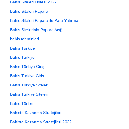
Bahis Siteleri Listesi 2022
Bahis Siteleri Papara
Bahis Siteleri Papara ile Para Yatırma
Bahis Sitelerinin Papara Açığı
bahis tahminleri
Bahis Türkiye
Bahis Turkiye
Bahis Türkiye Giriş
Bahis Turkiye Giriş
Bahis Türkiye Siteleri
Bahis Turkiye Siteleri
Bahis Türleri
Bahiste Kazanma Stratejileri
Bahiste Kazanma Stratejileri 2022