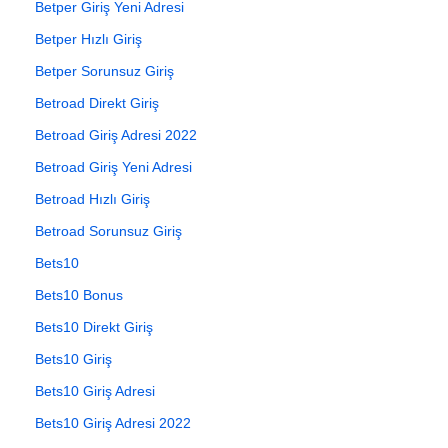
Betper Giriş Yeni Adresi
Betper Hızlı Giriş
Betper Sorunsuz Giriş
Betroad Direkt Giriş
Betroad Giriş Adresi 2022
Betroad Giriş Yeni Adresi
Betroad Hızlı Giriş
Betroad Sorunsuz Giriş
Bets10
Bets10 Bonus
Bets10 Direkt Giriş
Bets10 Giriş
Bets10 Giriş Adresi
Bets10 Giriş Adresi 2022