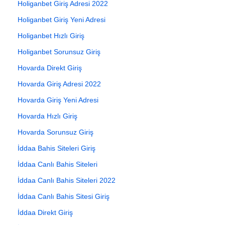
Holiganbet Giriş Adresi 2022
Holiganbet Giriş Yeni Adresi
Holiganbet Hızlı Giriş
Holiganbet Sorunsuz Giriş
Hovarda Direkt Giriş
Hovarda Giriş Adresi 2022
Hovarda Giriş Yeni Adresi
Hovarda Hızlı Giriş
Hovarda Sorunsuz Giriş
İddaa Bahis Siteleri Giriş
İddaa Canlı Bahis Siteleri
İddaa Canlı Bahis Siteleri 2022
İddaa Canlı Bahis Sitesi Giriş
İddaa Direkt Giriş