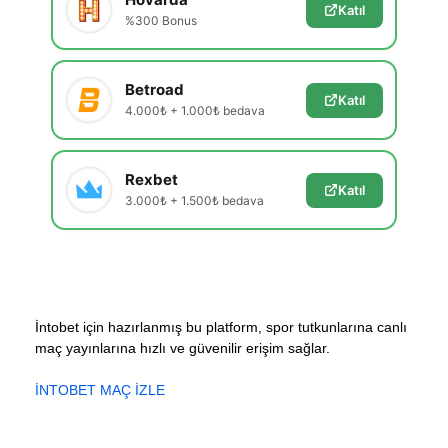
Katıl
%300 Bonus
Betroad
Katıl
4.000₺ + 1.000₺ bedava
Rexbet
Katıl
3.000₺ + 1.500₺ bedava
İntobet için hazırlanmış bu platform, spor tutkunlarına canlı
maç yayınlarına hızlı ve güvenilir erişim sağlar.
İNTOBET MAÇ İZLE