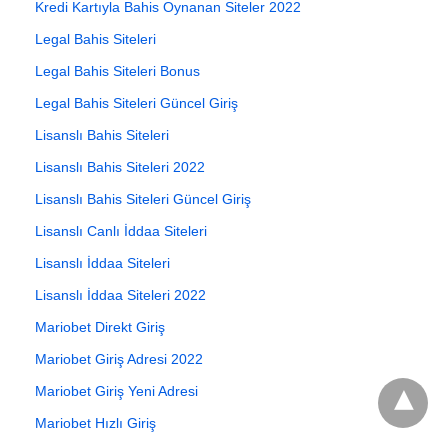
Kredi Kartıyla Bahis Oynanan Siteler 2022
Legal Bahis Siteleri
Legal Bahis Siteleri Bonus
Legal Bahis Siteleri Güncel Giriş
Lisanslı Bahis Siteleri
Lisanslı Bahis Siteleri 2022
Lisanslı Bahis Siteleri Güncel Giriş
Lisanslı Canlı İddaa Siteleri
Lisanslı İddaa Siteleri
Lisanslı İddaa Siteleri 2022
Mariobet Direkt Giriş
Mariobet Giriş Adresi 2022
Mariobet Giriş Yeni Adresi
Mariobet Hızlı Giriş