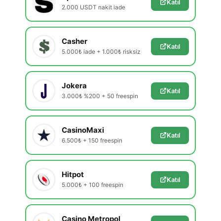
Katıl
2.000 USDT nakit iade
Casher
Katıl
5.000₺ iade + 1.000₺ risksiz
Jokera
Katıl
3.000₺ %200 + 50 freespin
CasinoMaxi
Katıl
6.500₺ + 150 freespin
Hitpot
Katıl
5.000₺ + 100 freespin
Casino Metropol