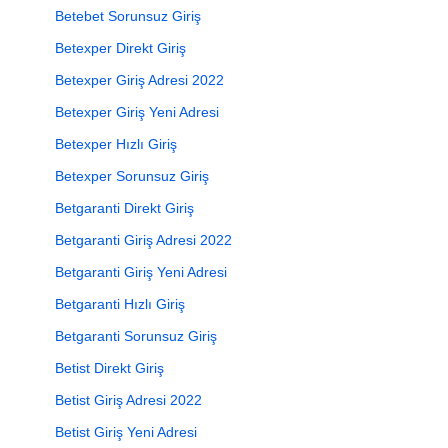
Betebet Sorunsuz Giriş
Betexper Direkt Giriş
Betexper Giriş Adresi 2022
Betexper Giriş Yeni Adresi
Betexper Hızlı Giriş
Betexper Sorunsuz Giriş
Betgaranti Direkt Giriş
Betgaranti Giriş Adresi 2022
Betgaranti Giriş Yeni Adresi
Betgaranti Hızlı Giriş
Betgaranti Sorunsuz Giriş
Betist Direkt Giriş
Betist Giriş Adresi 2022
Betist Giriş Yeni Adresi