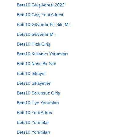
Bets10 Giriş Adresi 2022
Bets10 Giriş Yeni Adresi
Bets10 Güvenilir Bir Site Mi
Bets10 Güvenilir Mi
Bets10 Hızlı Giriş
Bets10 Kullanıcı Yorumları
Bets10 Nasıl Bir Site
Bets10 Şikayet
Bets10 Şikayetleri
Bets10 Sorunsuz Giriş
Bets10 Üye Yorumları
Bets10 Yeni Adres
Bets10 Yorumlar
Bets10 Yorumları