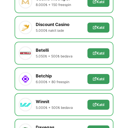
Katıl
8.000₺ + 150 freespin
Discount Casino
Katıl
5.000₺ nakit iade
Betelli
Katıl
5.050₺ + 500₺ bedava
Betchip
Katıl
6.000₺ + 80 freespin
Winnit
Katıl
5.000₺ + 500₺ bedava
Davegas