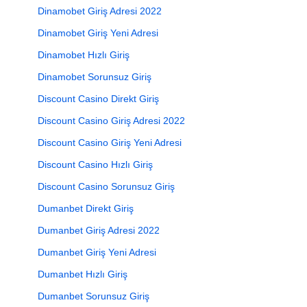
Dinamobet Giriş Adresi 2022
Dinamobet Giriş Yeni Adresi
Dinamobet Hızlı Giriş
Dinamobet Sorunsuz Giriş
Discount Casino Direkt Giriş
Discount Casino Giriş Adresi 2022
Discount Casino Giriş Yeni Adresi
Discount Casino Hızlı Giriş
Discount Casino Sorunsuz Giriş
Dumanbet Direkt Giriş
Dumanbet Giriş Adresi 2022
Dumanbet Giriş Yeni Adresi
Dumanbet Hızlı Giriş
Dumanbet Sorunsuz Giriş