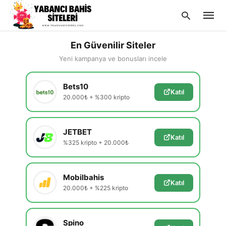
En Güvenilir Siteler
Yeni kampanya ve bonusları incele
Type
Bets10
your
Katıl
searc
20.000₺ + %300 kripto
query
and
hit
enter:
JETBET
Katıl
%325 kripto + 20.000₺
Mobilbahis
Katıl
20.000₺ + %225 kripto
Spino