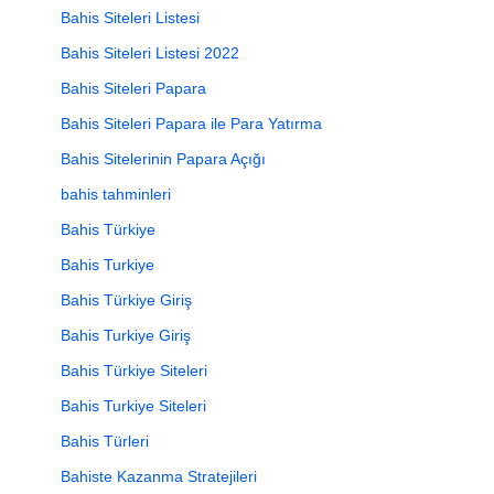
Bahis Siteleri Listesi
Bahis Siteleri Listesi 2022
Bahis Siteleri Papara
Bahis Siteleri Papara ile Para Yatırma
Bahis Sitelerinin Papara Açığı
bahis tahminleri
Bahis Türkiye
Bahis Turkiye
Bahis Türkiye Giriş
Bahis Turkiye Giriş
Bahis Türkiye Siteleri
Bahis Turkiye Siteleri
Bahis Türleri
Bahiste Kazanma Stratejileri