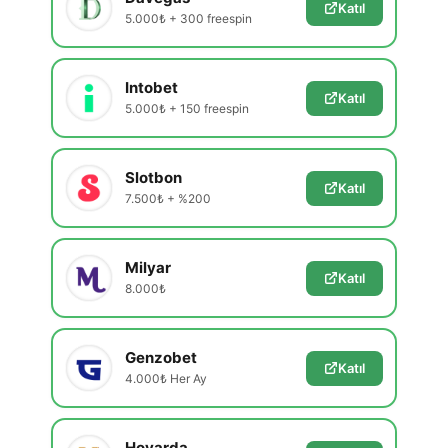
Katıl
5.000₺ + 300 freespin
Intobet
Katıl
5.000₺ + 150 freespin
Slotbon
Katıl
7.500₺ + %200
Milyar
Katıl
8.000₺
Genzobet
Katıl
4.000₺ Her Ay
Hovarda