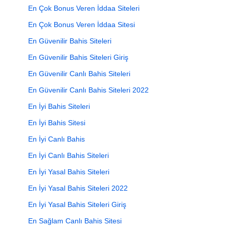
En Çok Bonus Veren İddaa Siteleri
En Çok Bonus Veren İddaa Sitesi
En Güvenilir Bahis Siteleri
En Güvenilir Bahis Siteleri Giriş
En Güvenilir Canlı Bahis Siteleri
En Güvenilir Canlı Bahis Siteleri 2022
En İyi Bahis Siteleri
En İyi Bahis Sitesi
En İyi Canlı Bahis
En İyi Canlı Bahis Siteleri
En İyi Yasal Bahis Siteleri
En İyi Yasal Bahis Siteleri 2022
En İyi Yasal Bahis Siteleri Giriş
En Sağlam Canlı Bahis Sitesi