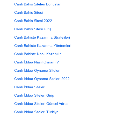
Canlı Bahis Siteleri Bonusları
Canlı Bahis Sitesi
Canlı Bahis Sitesi 2022
Canlı Bahis Sitesi Giriş
Canlı Bahiste Kazanma Stratejileri
Canlı Bahiste Kazanma Yöntemleri
Canlı Bahiste Nasıl Kazanılır
Canlı İddaa Nasıl Oynanır?
Canlı İddaa Oynama Siteleri
Canlı İddaa Oynama Siteleri 2022
Canlı İddaa Siteleri
Canlı İddaa Siteleri Giriş
Canlı İddaa Siteleri Güncel Adres
Canlı İddaa Siteleri Türkiye