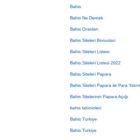
Bahis
Bahis Ne Demek
Bahis Oranları
Bahis Siteleri Bonusları
Bahis Siteleri Listesi
Bahis Siteleri Listesi 2022
Bahis Siteleri Papara
Bahis Siteleri Papara ile Para Yatı
Bahis Sitelerinin Papara Açığı
bahis tahminleri
Bahis Türkiye
Bahis Turkiye