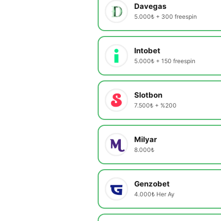
Davegas
5.000₺ + 300 freespin
Intobet
5.000₺ + 150 freespin
Slotbon
7.500₺ + %200
Milyar
8.000₺
Genzobet
4.000₺ Her Ay