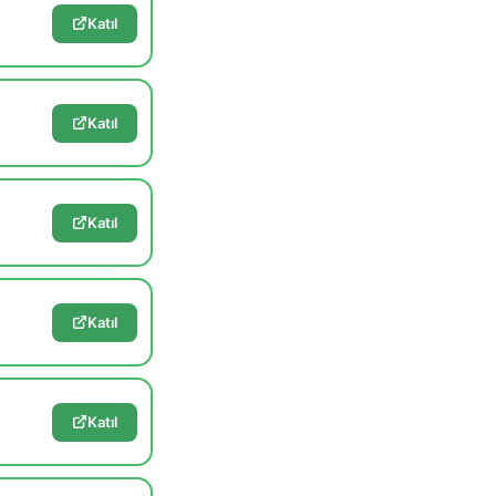
Katıl
Katıl
Katıl
Katıl
Katıl