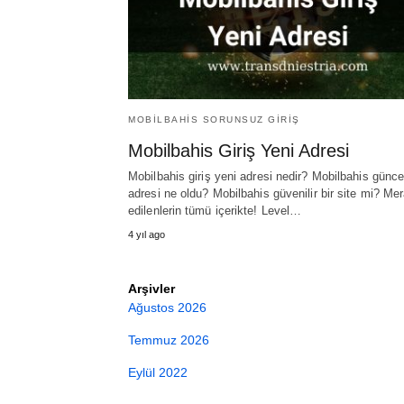
MOBILBAHIS SORUNSUZ GIRIŞ
Mobilbahis Giriş Yeni Adresi
Mobilbahis giriş yeni adresi nedir? Mobilbahis günce
adresi ne oldu? Mobilbahis güvenilir bir site mi? Me
edilenlerin tümü içerikte! Level…
4 yıl ago
Arşivler
Ağustos 2026
Temmuz 2026
Eylül 2022