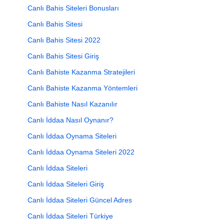
Canlı Bahis Siteleri Bonusları
Canlı Bahis Sitesi
Canlı Bahis Sitesi 2022
Canlı Bahis Sitesi Giriş
Canlı Bahiste Kazanma Stratejileri
Canlı Bahiste Kazanma Yöntemleri
Canlı Bahiste Nasıl Kazanılır
Canlı İddaa Nasıl Oynanır?
Canlı İddaa Oynama Siteleri
Canlı İddaa Oynama Siteleri 2022
Canlı İddaa Siteleri
Canlı İddaa Siteleri Giriş
Canlı İddaa Siteleri Güncel Adres
Canlı İddaa Siteleri Türkiye