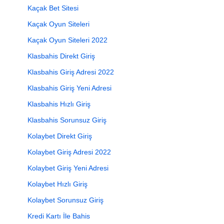
Kaçak Bet Sitesi
Kaçak Oyun Siteleri
Kaçak Oyun Siteleri 2022
Klasbahis Direkt Giriş
Klasbahis Giriş Adresi 2022
Klasbahis Giriş Yeni Adresi
Klasbahis Hızlı Giriş
Klasbahis Sorunsuz Giriş
Kolaybet Direkt Giriş
Kolaybet Giriş Adresi 2022
Kolaybet Giriş Yeni Adresi
Kolaybet Hızlı Giriş
Kolaybet Sorunsuz Giriş
Kredi Kartı İle Bahis