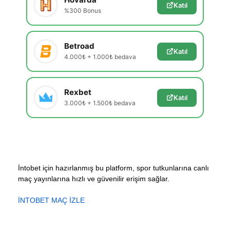
Katıl
%300 Bonus
Betroad
Katıl
4.000₺ + 1.000₺ bedava
Rexbet
Katıl
3.000₺ + 1.500₺ bedava
İntobet için hazırlanmış bu platform, spor tutkunlarına canlı
maç yayınlarına hızlı ve güvenilir erişim sağlar.
İNTOBET MAÇ İZLE