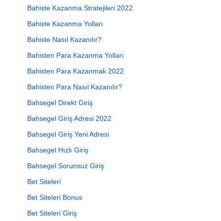
Bahiste Kazanma Stratejileri 2022
Bahiste Kazanma Yolları
Bahiste Nasıl Kazanılır?
Bahisten Para Kazanma Yolları
Bahisten Para Kazanmak 2022
Bahisten Para Nasıl Kazanılır?
Bahsegel Direkt Giriş
Bahsegel Giriş Adresi 2022
Bahsegel Giriş Yeni Adresi
Bahsegel Hızlı Giriş
Bahsegel Sorunsuz Giriş
Bet Siteleri
Bet Siteleri Bonus
Bet Siteleri Giriş