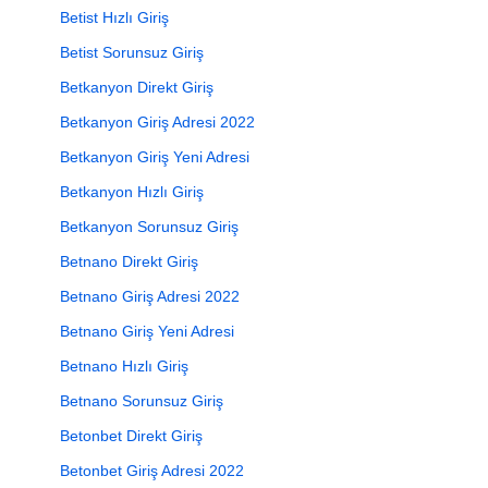
Betist Hızlı Giriş
Betist Sorunsuz Giriş
Betkanyon Direkt Giriş
Betkanyon Giriş Adresi 2022
Betkanyon Giriş Yeni Adresi
Betkanyon Hızlı Giriş
Betkanyon Sorunsuz Giriş
Betnano Direkt Giriş
Betnano Giriş Adresi 2022
Betnano Giriş Yeni Adresi
Betnano Hızlı Giriş
Betnano Sorunsuz Giriş
Betonbet Direkt Giriş
Betonbet Giriş Adresi 2022