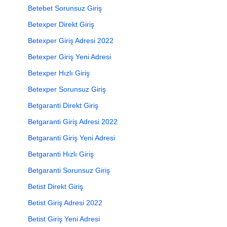
Betebet Sorunsuz Giriş
Betexper Direkt Giriş
Betexper Giriş Adresi 2022
Betexper Giriş Yeni Adresi
Betexper Hızlı Giriş
Betexper Sorunsuz Giriş
Betgaranti Direkt Giriş
Betgaranti Giriş Adresi 2022
Betgaranti Giriş Yeni Adresi
Betgaranti Hızlı Giriş
Betgaranti Sorunsuz Giriş
Betist Direkt Giriş
Betist Giriş Adresi 2022
Betist Giriş Yeni Adresi