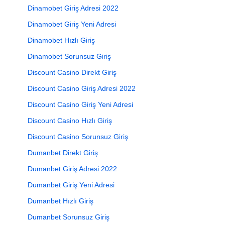
Dinamobet Giriş Adresi 2022
Dinamobet Giriş Yeni Adresi
Dinamobet Hızlı Giriş
Dinamobet Sorunsuz Giriş
Discount Casino Direkt Giriş
Discount Casino Giriş Adresi 2022
Discount Casino Giriş Yeni Adresi
Discount Casino Hızlı Giriş
Discount Casino Sorunsuz Giriş
Dumanbet Direkt Giriş
Dumanbet Giriş Adresi 2022
Dumanbet Giriş Yeni Adresi
Dumanbet Hızlı Giriş
Dumanbet Sorunsuz Giriş