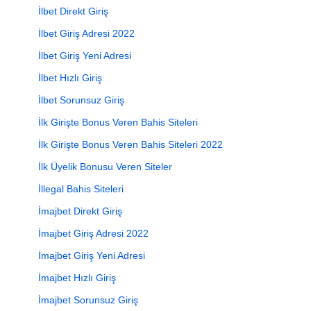
İlbet Direkt Giriş
İlbet Giriş Adresi 2022
İlbet Giriş Yeni Adresi
İlbet Hızlı Giriş
İlbet Sorunsuz Giriş
İlk Girişte Bonus Veren Bahis Siteleri
İlk Girişte Bonus Veren Bahis Siteleri 2022
İlk Üyelik Bonusu Veren Siteler
İllegal Bahis Siteleri
İmajbet Direkt Giriş
İmajbet Giriş Adresi 2022
İmajbet Giriş Yeni Adresi
İmajbet Hızlı Giriş
İmajbet Sorunsuz Giriş