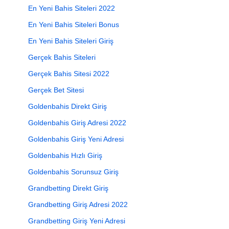
En Yeni Bahis Siteleri 2022
En Yeni Bahis Siteleri Bonus
En Yeni Bahis Siteleri Giriş
Gerçek Bahis Siteleri
Gerçek Bahis Sitesi 2022
Gerçek Bet Sitesi
Goldenbahis Direkt Giriş
Goldenbahis Giriş Adresi 2022
Goldenbahis Giriş Yeni Adresi
Goldenbahis Hızlı Giriş
Goldenbahis Sorunsuz Giriş
Grandbetting Direkt Giriş
Grandbetting Giriş Adresi 2022
Grandbetting Giriş Yeni Adresi