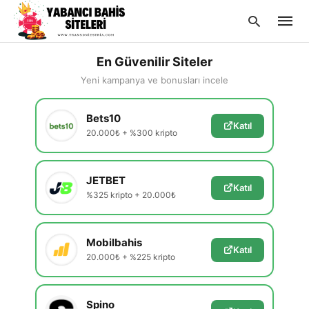
En Güvenilir Siteler
Yeni kampanya ve bonusları incele
Type
Bets10
your
Katıl
searc
20.000₺ + %300 kripto
query
and
hit
enter:
JETBET
Katıl
%325 kripto + 20.000₺
Mobilbahis
Katıl
20.000₺ + %225 kripto
Spino