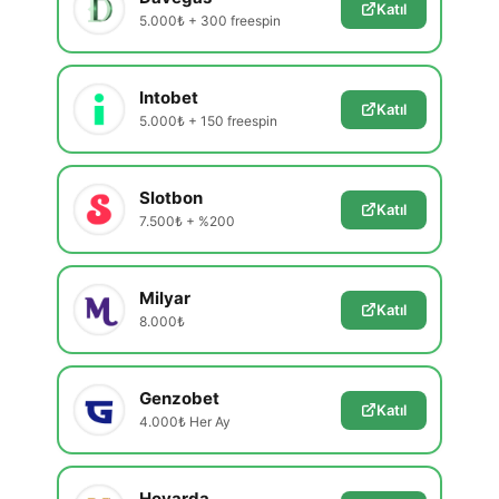
Katıl
5.000₺ + 300 freespin
Intobet
Katıl
5.000₺ + 150 freespin
Slotbon
Katıl
7.500₺ + %200
Milyar
Katıl
8.000₺
Genzobet
Katıl
4.000₺ Her Ay
Hovarda