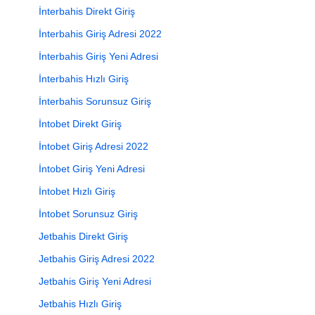
İnterbahis Direkt Giriş
İnterbahis Giriş Adresi 2022
İnterbahis Giriş Yeni Adresi
İnterbahis Hızlı Giriş
İnterbahis Sorunsuz Giriş
İntobet Direkt Giriş
İntobet Giriş Adresi 2022
İntobet Giriş Yeni Adresi
İntobet Hızlı Giriş
İntobet Sorunsuz Giriş
Jetbahis Direkt Giriş
Jetbahis Giriş Adresi 2022
Jetbahis Giriş Yeni Adresi
Jetbahis Hızlı Giriş