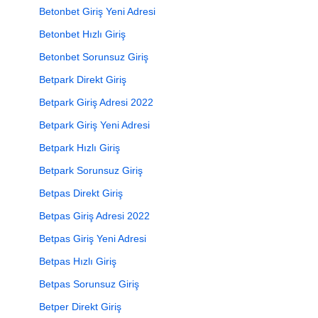
Betonbet Giriş Yeni Adresi
Betonbet Hızlı Giriş
Betonbet Sorunsuz Giriş
Betpark Direkt Giriş
Betpark Giriş Adresi 2022
Betpark Giriş Yeni Adresi
Betpark Hızlı Giriş
Betpark Sorunsuz Giriş
Betpas Direkt Giriş
Betpas Giriş Adresi 2022
Betpas Giriş Yeni Adresi
Betpas Hızlı Giriş
Betpas Sorunsuz Giriş
Betper Direkt Giriş