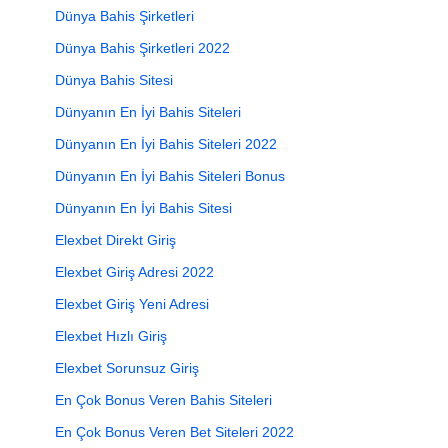
Dünya Bahis Şirketleri
Dünya Bahis Şirketleri 2022
Dünya Bahis Sitesi
Dünyanın En İyi Bahis Siteleri
Dünyanın En İyi Bahis Siteleri 2022
Dünyanın En İyi Bahis Siteleri Bonus
Dünyanın En İyi Bahis Sitesi
Elexbet Direkt Giriş
Elexbet Giriş Adresi 2022
Elexbet Giriş Yeni Adresi
Elexbet Hızlı Giriş
Elexbet Sorunsuz Giriş
En Çok Bonus Veren Bahis Siteleri
En Çok Bonus Veren Bet Siteleri 2022