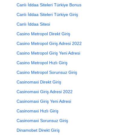
Canlı İddaa Siteleri Türkiye Bonus
Canlı İddaa Siteleri Türkiye Giriş
Canlı İddaa Sitesi
Casino Metropol Direkt Giriş
Casino Metropol Giriş Adresi 2022
Casino Metropol Giriş Yeni Adresi
Casino Metropol Hızlı Giriş
Casino Metropol Sorunsuz Giriş
Casinomaxi Direkt Giriş
Casinomaxi Giriş Adresi 2022
Casinomaxi Giriş Yeni Adresi
Casinomaxi Hızlı Giriş
Casinomaxi Sorunsuz Giriş
Dinamobet Direkt Giriş