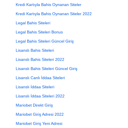
Kredi Kartıyla Bahis Oynanan Siteler
Kredi Kartıyla Bahis Oynanan Siteler 2022
Legal Bahis Siteleri
Legal Bahis Siteleri Bonus
Legal Bahis Siteleri Güncel Giriş
Lisanslı Bahis Siteleri
Lisanslı Bahis Siteleri 2022
Lisanslı Bahis Siteleri Güncel Giriş
Lisanslı Canlı İddaa Siteleri
Lisanslı İddaa Siteleri
Lisanslı İddaa Siteleri 2022
Mariobet Direkt Giriş
Mariobet Giriş Adresi 2022
Mariobet Giriş Yeni Adresi