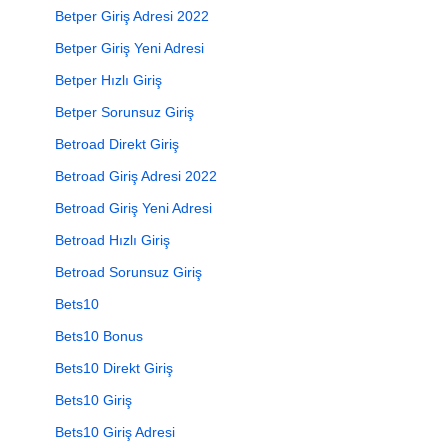
Betper Giriş Adresi 2022
Betper Giriş Yeni Adresi
Betper Hızlı Giriş
Betper Sorunsuz Giriş
Betroad Direkt Giriş
Betroad Giriş Adresi 2022
Betroad Giriş Yeni Adresi
Betroad Hızlı Giriş
Betroad Sorunsuz Giriş
Bets10
Bets10 Bonus
Bets10 Direkt Giriş
Bets10 Giriş
Bets10 Giriş Adresi