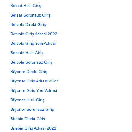
Betsat Hızlı Giriş
Betsat Sorunsuz Giriş
Betvole Direkt Giriş
Betvole Giriş Adresi 2022
Betvole Giriş Yeni Adresi
Betvole Hızlı Giriş
Betvole Sorunsuz Giriş
Bilyoner Direkt Giriş
Bilyoner Giriş Adresi 2022
Bilyoner Giriş Yeni Adresi
Bilyoner Hızlı Giriş
Bilyoner Sorunsuz Giriş
Birebin Direkt Giriş
Birebin Giriş Adresi 2022