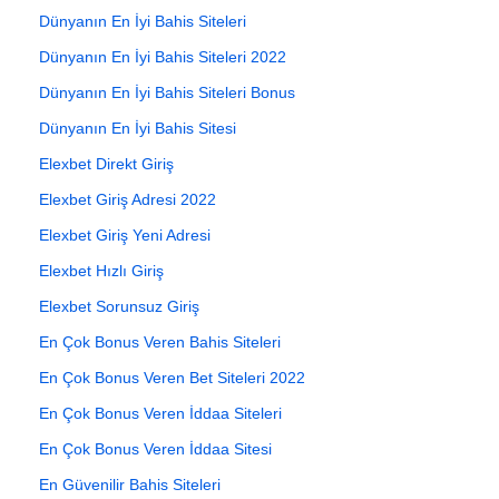
Dünyanın En İyi Bahis Siteleri
Dünyanın En İyi Bahis Siteleri 2022
Dünyanın En İyi Bahis Siteleri Bonus
Dünyanın En İyi Bahis Sitesi
Elexbet Direkt Giriş
Elexbet Giriş Adresi 2022
Elexbet Giriş Yeni Adresi
Elexbet Hızlı Giriş
Elexbet Sorunsuz Giriş
En Çok Bonus Veren Bahis Siteleri
En Çok Bonus Veren Bet Siteleri 2022
En Çok Bonus Veren İddaa Siteleri
En Çok Bonus Veren İddaa Sitesi
En Güvenilir Bahis Siteleri