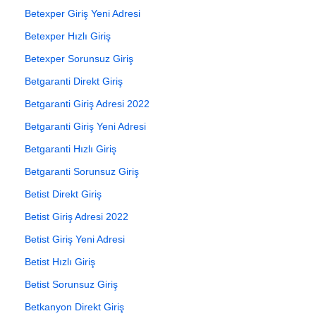
Betexper Giriş Yeni Adresi
Betexper Hızlı Giriş
Betexper Sorunsuz Giriş
Betgaranti Direkt Giriş
Betgaranti Giriş Adresi 2022
Betgaranti Giriş Yeni Adresi
Betgaranti Hızlı Giriş
Betgaranti Sorunsuz Giriş
Betist Direkt Giriş
Betist Giriş Adresi 2022
Betist Giriş Yeni Adresi
Betist Hızlı Giriş
Betist Sorunsuz Giriş
Betkanyon Direkt Giriş