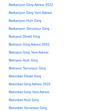
Betkanyon Giriş Adresi 2022
Betkanyon Giriş Yeni Adresi
Betkanyon Hızlı Giriş
Betkanyon Sorunsuz Giriş
Betnano Direkt Giriş
Betnano Giriş Adresi 2022
Betnano Giriş Yeni Adresi
Betnano Hızlı Giriş
Betnano Sorunsuz Giriş
Betonbet Direkt Giriş
Betonbet Giriş Adresi 2022
Betonbet Giriş Yeni Adresi
Betonbet Hızlı Giriş
Betonbet Sorunsuz Giriş