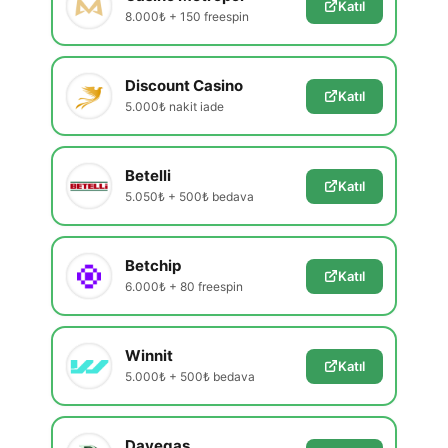
Katıl
8.000₺ + 150 freespin
Discount Casino
Katıl
5.000₺ nakit iade
Betelli
Katıl
5.050₺ + 500₺ bedava
Betchip
Katıl
6.000₺ + 80 freespin
Winnit
Katıl
5.000₺ + 500₺ bedava
Davegas