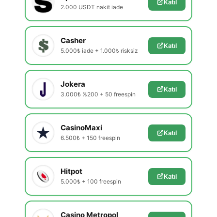
Katıl
2.000 USDT nakit iade
Casher
Katıl
5.000₺ iade + 1.000₺ risksiz
Jokera
Katıl
3.000₺ %200 + 50 freespin
CasinoMaxi
Katıl
6.500₺ + 150 freespin
Hitpot
Katıl
5.000₺ + 100 freespin
Casino Metropol