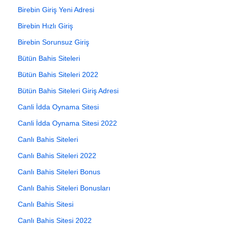
Birebin Giriş Yeni Adresi
Birebin Hızlı Giriş
Birebin Sorunsuz Giriş
Bütün Bahis Siteleri
Bütün Bahis Siteleri 2022
Bütün Bahis Siteleri Giriş Adresi
Canli İdda Oynama Sitesi
Canli İdda Oynama Sitesi 2022
Canlı Bahis Siteleri
Canlı Bahis Siteleri 2022
Canlı Bahis Siteleri Bonus
Canlı Bahis Siteleri Bonusları
Canlı Bahis Sitesi
Canlı Bahis Sitesi 2022