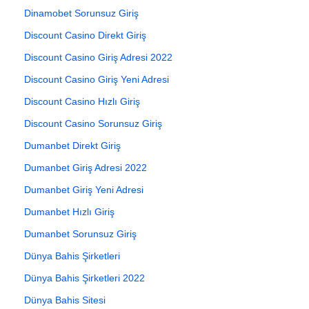
Dinamobet Sorunsuz Giriş
Discount Casino Direkt Giriş
Discount Casino Giriş Adresi 2022
Discount Casino Giriş Yeni Adresi
Discount Casino Hızlı Giriş
Discount Casino Sorunsuz Giriş
Dumanbet Direkt Giriş
Dumanbet Giriş Adresi 2022
Dumanbet Giriş Yeni Adresi
Dumanbet Hızlı Giriş
Dumanbet Sorunsuz Giriş
Dünya Bahis Şirketleri
Dünya Bahis Şirketleri 2022
Dünya Bahis Sitesi