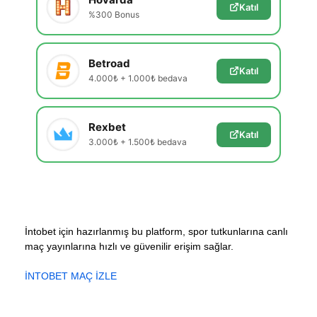
Katıl
%300 Bonus
Betroad
Katıl
4.000₺ + 1.000₺ bedava
Rexbet
Katıl
3.000₺ + 1.500₺ bedava
İntobet için hazırlanmış bu platform, spor tutkunlarına canlı
maç yayınlarına hızlı ve güvenilir erişim sağlar.
İNTOBET MAÇ İZLE