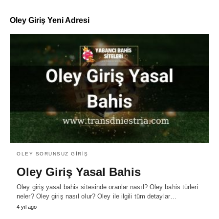
Oley Giriş Yeni Adresi
OLEY SORUNSUZ GIRIŞ
Oley Giriş Yasal Bahis
Oley giriş yasal bahis sitesinde oranlar nasıl? Oley bahis türleri
neler? Oley giriş nasıl olur? Oley ile ilgili tüm detaylar…
4 yıl ago