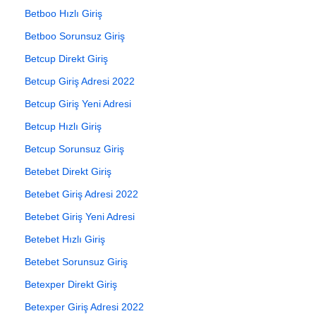
Betboo Hızlı Giriş
Betboo Sorunsuz Giriş
Betcup Direkt Giriş
Betcup Giriş Adresi 2022
Betcup Giriş Yeni Adresi
Betcup Hızlı Giriş
Betcup Sorunsuz Giriş
Betebet Direkt Giriş
Betebet Giriş Adresi 2022
Betebet Giriş Yeni Adresi
Betebet Hızlı Giriş
Betebet Sorunsuz Giriş
Betexper Direkt Giriş
Betexper Giriş Adresi 2022