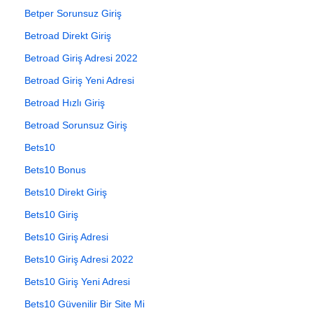
Betper Sorunsuz Giriş
Betroad Direkt Giriş
Betroad Giriş Adresi 2022
Betroad Giriş Yeni Adresi
Betroad Hızlı Giriş
Betroad Sorunsuz Giriş
Bets10
Bets10 Bonus
Bets10 Direkt Giriş
Bets10 Giriş
Bets10 Giriş Adresi
Bets10 Giriş Adresi 2022
Bets10 Giriş Yeni Adresi
Bets10 Güvenilir Bir Site Mi