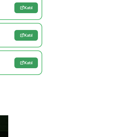
Katıl
Katıl
Katıl