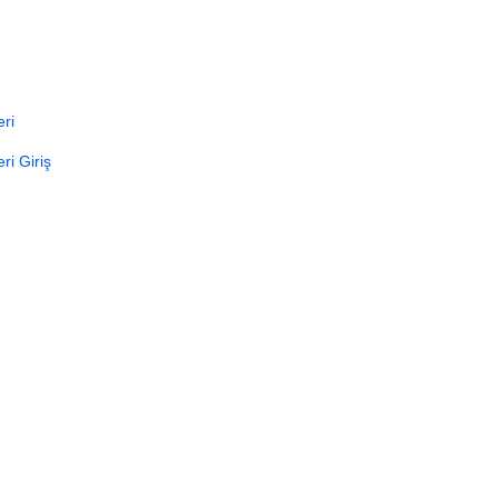
eri
ri Giriş