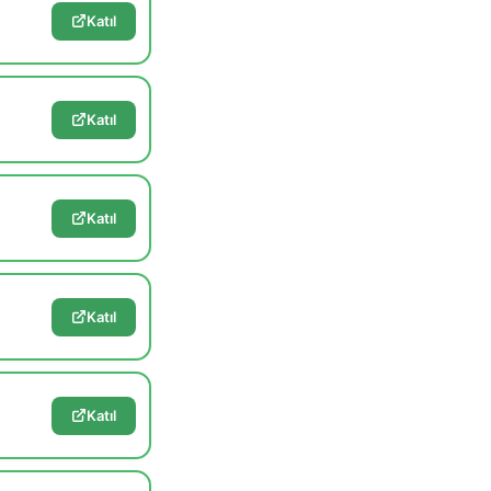
Katıl
Katıl
Katıl
Katıl
Katıl