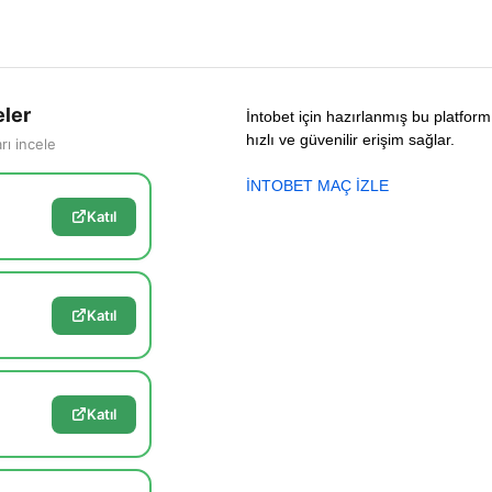
eler
İntobet için hazırlanmış bu platform
hızlı ve güvenilir erişim sağlar.
ı incele
İNTOBET MAÇ İZLE
Katıl
Katıl
Katıl