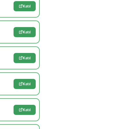
Katıl
Katıl
Katıl
Katıl
Katıl