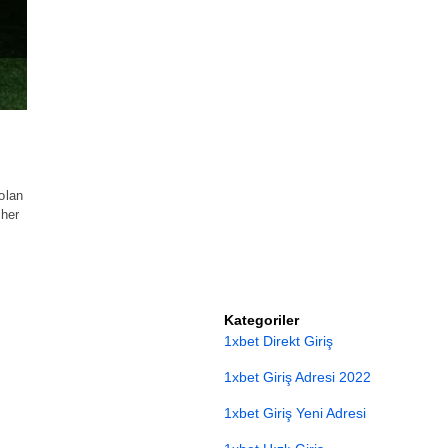
 olan
 her
Kategoriler
1xbet Direkt Giriş
1xbet Giriş Adresi 2022
1xbet Giriş Yeni Adresi