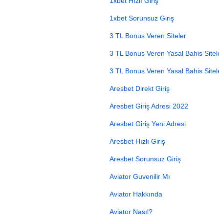
1xbet Hızlı Giriş
1xbet Sorunsuz Giriş
3 TL Bonus Veren Siteler
3 TL Bonus Veren Yasal Bahis Sitel
3 TL Bonus Veren Yasal Bahis Sitele
Aresbet Direkt Giriş
Aresbet Giriş Adresi 2022
Aresbet Giriş Yeni Adresi
Aresbet Hızlı Giriş
Aresbet Sorunsuz Giriş
Aviator Guvenilir Mı
Aviator Hakkında
Aviator Nasıl?