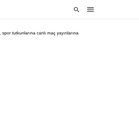
, spor tutkunlarına canlı maç yayınlarına
Type
your
search
query
and
hit
enter: