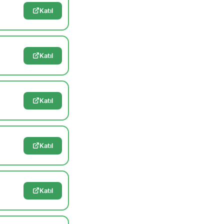
Katıl
Katıl
Katıl
Katıl
Katıl