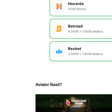
Hovarda
%300 Bonus
Betroad
4.000₺ + 1.000₺ bedava
Rexbet
3.000₺ + 1.500₺ bedava
Aviator Nasıl?