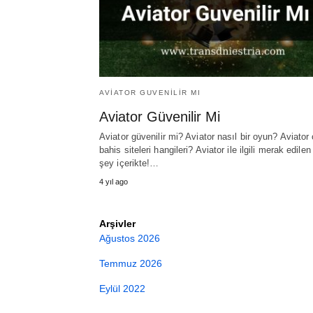
AVIATOR GUVENILIR MI
Aviator Güvenilir Mi
Aviator güvenilir mi? Aviator nasıl bir oyun? Aviator
bahis siteleri hangileri? Aviator ile ilgili merak edilen
şey içerikte!…
4 yıl ago
Arşivler
Ağustos 2026
Temmuz 2026
Eylül 2022