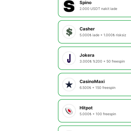
Spino
2.000 USDT nakit iade
Casher
5.000₺ iade + 1.000₺ risksiz
Jokera
3.000₺ %200 + 50 freespin
CasinoMaxi
6.500₺ + 150 freespin
Hitpot
5.000₺ + 100 freespin