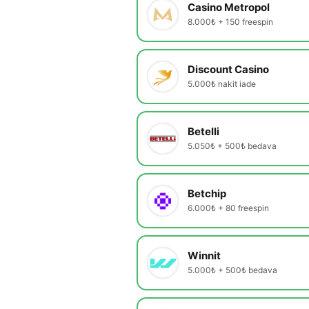
Casino Metropol
8.000₺ + 150 freespin
Discount Casino
5.000₺ nakit iade
Betelli
5.050₺ + 500₺ bedava
Betchip
6.000₺ + 80 freespin
Winnit
5.000₺ + 500₺ bedava