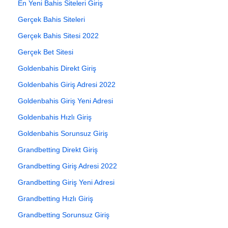
En Yeni Bahis Siteleri Giriş
Gerçek Bahis Siteleri
Gerçek Bahis Sitesi 2022
Gerçek Bet Sitesi
Goldenbahis Direkt Giriş
Goldenbahis Giriş Adresi 2022
Goldenbahis Giriş Yeni Adresi
Goldenbahis Hızlı Giriş
Goldenbahis Sorunsuz Giriş
Grandbetting Direkt Giriş
Grandbetting Giriş Adresi 2022
Grandbetting Giriş Yeni Adresi
Grandbetting Hızlı Giriş
Grandbetting Sorunsuz Giriş