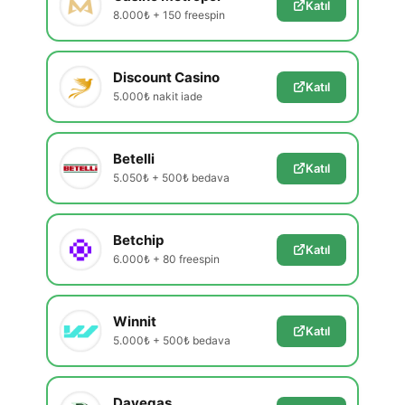
Katıl
8.000₺ + 150 freespin
Discount Casino
Katıl
5.000₺ nakit iade
Betelli
Katıl
5.050₺ + 500₺ bedava
Betchip
Katıl
6.000₺ + 80 freespin
Winnit
Katıl
5.000₺ + 500₺ bedava
Davegas