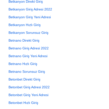
Betkanyon Direkt Giriş
Betkanyon Giriş Adresi 2022
Betkanyon Giriş Yeni Adresi
Betkanyon Hızlı Giriş
Betkanyon Sorunsuz Giriş
Betnano Direkt Giriş
Betnano Giriş Adresi 2022
Betnano Giriş Yeni Adresi
Betnano Hızlı Giriş
Betnano Sorunsuz Giriş
Betonbet Direkt Giriş
Betonbet Giriş Adresi 2022
Betonbet Giriş Yeni Adresi
Betonbet Hızlı Giriş