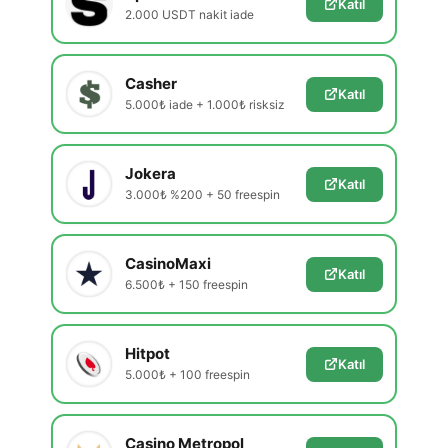
Katıl
2.000 USDT nakit iade
Casher
Katıl
5.000₺ iade + 1.000₺ risksiz
Jokera
Katıl
3.000₺ %200 + 50 freespin
CasinoMaxi
Katıl
6.500₺ + 150 freespin
Hitpot
Katıl
5.000₺ + 100 freespin
Casino Metropol