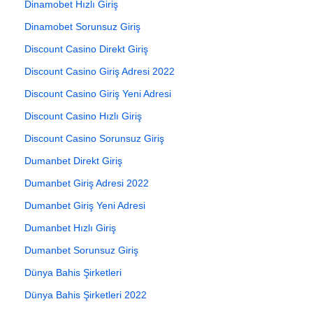
Dinamobet Hızlı Giriş
Dinamobet Sorunsuz Giriş
Discount Casino Direkt Giriş
Discount Casino Giriş Adresi 2022
Discount Casino Giriş Yeni Adresi
Discount Casino Hızlı Giriş
Discount Casino Sorunsuz Giriş
Dumanbet Direkt Giriş
Dumanbet Giriş Adresi 2022
Dumanbet Giriş Yeni Adresi
Dumanbet Hızlı Giriş
Dumanbet Sorunsuz Giriş
Dünya Bahis Şirketleri
Dünya Bahis Şirketleri 2022