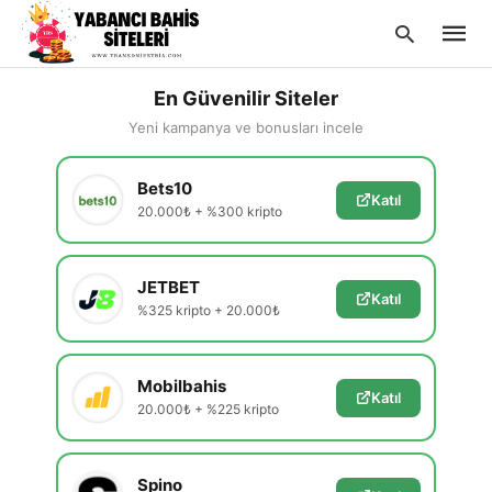
En Güvenilir Siteler
Yeni kampanya ve bonusları incele
Type
Bets10
your
Katıl
searc
20.000₺ + %300 kripto
query
and
hit
enter:
JETBET
Katıl
%325 kripto + 20.000₺
Mobilbahis
Katıl
20.000₺ + %225 kripto
Spino