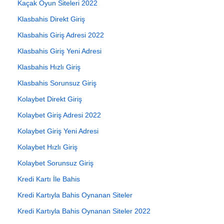
Kaçak Oyun Siteleri 2022
Klasbahis Direkt Giriş
Klasbahis Giriş Adresi 2022
Klasbahis Giriş Yeni Adresi
Klasbahis Hızlı Giriş
Klasbahis Sorunsuz Giriş
Kolaybet Direkt Giriş
Kolaybet Giriş Adresi 2022
Kolaybet Giriş Yeni Adresi
Kolaybet Hızlı Giriş
Kolaybet Sorunsuz Giriş
Kredi Kartı İle Bahis
Kredi Kartıyla Bahis Oynanan Siteler
Kredi Kartıyla Bahis Oynanan Siteler 2022