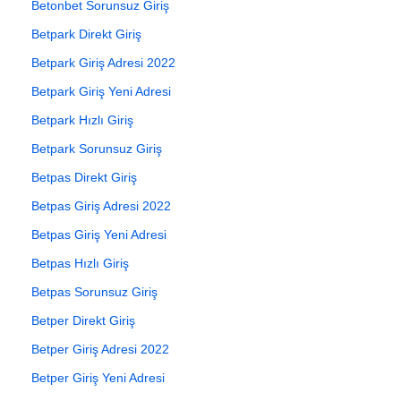
Betonbet Sorunsuz Giriş
Betpark Direkt Giriş
Betpark Giriş Adresi 2022
Betpark Giriş Yeni Adresi
Betpark Hızlı Giriş
Betpark Sorunsuz Giriş
Betpas Direkt Giriş
Betpas Giriş Adresi 2022
Betpas Giriş Yeni Adresi
Betpas Hızlı Giriş
Betpas Sorunsuz Giriş
Betper Direkt Giriş
Betper Giriş Adresi 2022
Betper Giriş Yeni Adresi