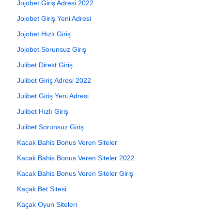
Jojobet Giriş Adresi 2022
Jojobet Giriş Yeni Adresi
Jojobet Hızlı Giriş
Jojobet Sorunsuz Giriş
Julibet Direkt Giriş
Julibet Giriş Adresi 2022
Julibet Giriş Yeni Adresi
Julibet Hızlı Giriş
Julibet Sorunsuz Giriş
Kacak Bahis Bonus Veren Siteler
Kacak Bahis Bonus Veren Siteler 2022
Kacak Bahis Bonus Veren Siteler Giriş
Kaçak Bet Sitesi
Kaçak Oyun Siteleri