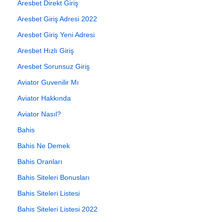
Aresbet Direkt Giriş
Aresbet Giriş Adresi 2022
Aresbet Giriş Yeni Adresi
Aresbet Hızlı Giriş
Aresbet Sorunsuz Giriş
Aviator Guvenilir Mı
Aviator Hakkında
Aviator Nasıl?
Bahis
Bahis Ne Demek
Bahis Oranları
Bahis Siteleri Bonusları
Bahis Siteleri Listesi
Bahis Siteleri Listesi 2022