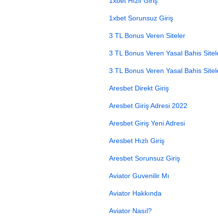
1xbet Hızlı Giriş
1xbet Sorunsuz Giriş
3 TL Bonus Veren Siteler
3 TL Bonus Veren Yasal Bahis Sitel
3 TL Bonus Veren Yasal Bahis Sitele
Aresbet Direkt Giriş
Aresbet Giriş Adresi 2022
Aresbet Giriş Yeni Adresi
Aresbet Hızlı Giriş
Aresbet Sorunsuz Giriş
Aviator Guvenilir Mı
Aviator Hakkında
Aviator Nasıl?