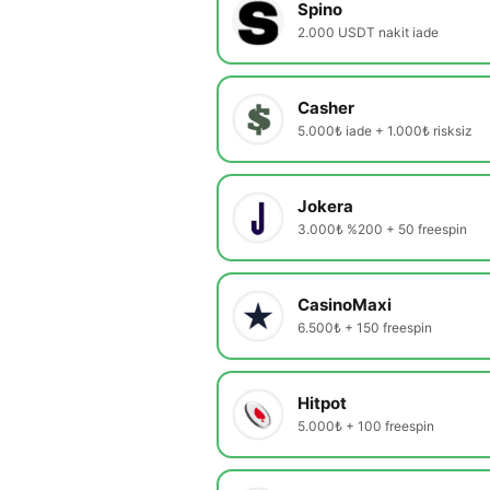
Spino
2.000 USDT nakit iade
Casher
5.000₺ iade + 1.000₺ risksiz
Jokera
3.000₺ %200 + 50 freespin
CasinoMaxi
6.500₺ + 150 freespin
Hitpot
5.000₺ + 100 freespin