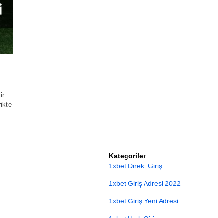
ir
rikte
Kategoriler
1xbet Direkt Giriş
1xbet Giriş Adresi 2022
1xbet Giriş Yeni Adresi