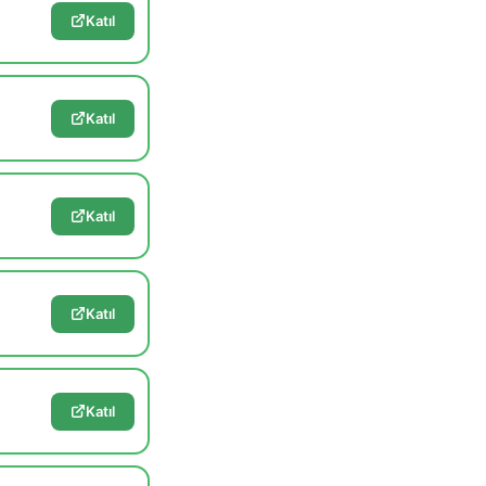
Katıl
Katıl
Katıl
Katıl
Katıl