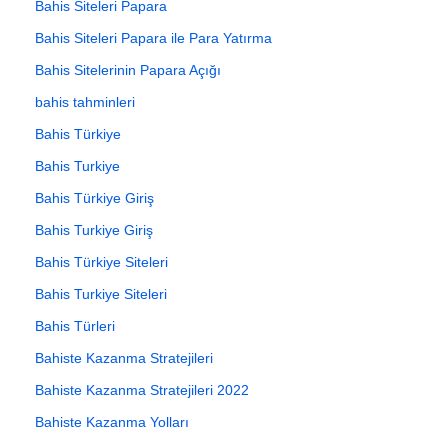
Bahis Siteleri Papara
Bahis Siteleri Papara ile Para Yatırma
Bahis Sitelerinin Papara Açığı
bahis tahminleri
Bahis Türkiye
Bahis Turkiye
Bahis Türkiye Giriş
Bahis Turkiye Giriş
Bahis Türkiye Siteleri
Bahis Turkiye Siteleri
Bahis Türleri
Bahiste Kazanma Stratejileri
Bahiste Kazanma Stratejileri 2022
Bahiste Kazanma Yolları