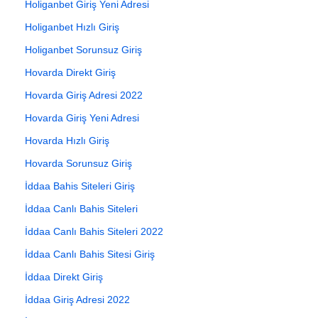
Holiganbet Giriş Yeni Adresi
Holiganbet Hızlı Giriş
Holiganbet Sorunsuz Giriş
Hovarda Direkt Giriş
Hovarda Giriş Adresi 2022
Hovarda Giriş Yeni Adresi
Hovarda Hızlı Giriş
Hovarda Sorunsuz Giriş
İddaa Bahis Siteleri Giriş
İddaa Canlı Bahis Siteleri
İddaa Canlı Bahis Siteleri 2022
İddaa Canlı Bahis Sitesi Giriş
İddaa Direkt Giriş
İddaa Giriş Adresi 2022