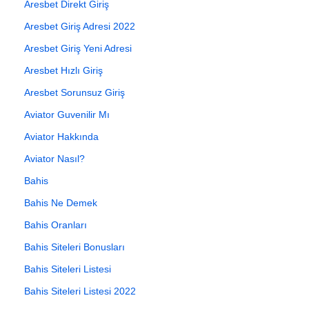
Aresbet Direkt Giriş
Aresbet Giriş Adresi 2022
Aresbet Giriş Yeni Adresi
Aresbet Hızlı Giriş
Aresbet Sorunsuz Giriş
Aviator Guvenilir Mı
Aviator Hakkında
Aviator Nasıl?
Bahis
Bahis Ne Demek
Bahis Oranları
Bahis Siteleri Bonusları
Bahis Siteleri Listesi
Bahis Siteleri Listesi 2022