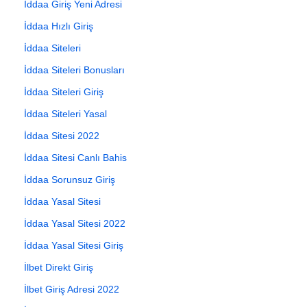
İddaa Giriş Yeni Adresi
İddaa Hızlı Giriş
İddaa Siteleri
İddaa Siteleri Bonusları
İddaa Siteleri Giriş
İddaa Siteleri Yasal
İddaa Sitesi 2022
İddaa Sitesi Canlı Bahis
İddaa Sorunsuz Giriş
İddaa Yasal Sitesi
İddaa Yasal Sitesi 2022
İddaa Yasal Sitesi Giriş
İlbet Direkt Giriş
İlbet Giriş Adresi 2022