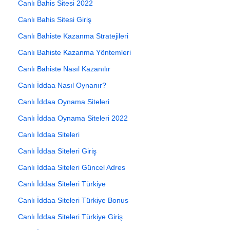
Canlı Bahis Sitesi 2022
Canlı Bahis Sitesi Giriş
Canlı Bahiste Kazanma Stratejileri
Canlı Bahiste Kazanma Yöntemleri
Canlı Bahiste Nasıl Kazanılır
Canlı İddaa Nasıl Oynanır?
Canlı İddaa Oynama Siteleri
Canlı İddaa Oynama Siteleri 2022
Canlı İddaa Siteleri
Canlı İddaa Siteleri Giriş
Canlı İddaa Siteleri Güncel Adres
Canlı İddaa Siteleri Türkiye
Canlı İddaa Siteleri Türkiye Bonus
Canlı İddaa Siteleri Türkiye Giriş