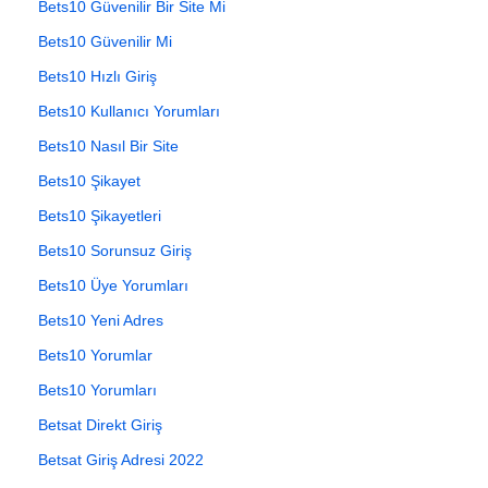
Bets10 Güvenilir Bir Site Mi
Bets10 Güvenilir Mi
Bets10 Hızlı Giriş
Bets10 Kullanıcı Yorumları
Bets10 Nasıl Bir Site
Bets10 Şikayet
Bets10 Şikayetleri
Bets10 Sorunsuz Giriş
Bets10 Üye Yorumları
Bets10 Yeni Adres
Bets10 Yorumlar
Bets10 Yorumları
Betsat Direkt Giriş
Betsat Giriş Adresi 2022