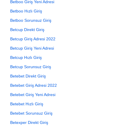
Betboo Giriş Yeni Adresi
Betboo Hızlı Giriş
Betboo Sorunsuz Giriş
Betcup Direkt Giriş
Betcup Giriş Adresi 2022
Betcup Giriş Yeni Adresi
Betcup Hızlı Giriş
Betcup Sorunsuz Giriş
Betebet Direkt Giriş
Betebet Giriş Adresi 2022
Betebet Giriş Yeni Adresi
Betebet Hızlı Giriş
Betebet Sorunsuz Giriş
Betexper Direkt Giriş