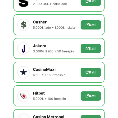
Katıl
2.000 USDT nakit iade
Casher
Katıl
5.000₺ iade + 1.000₺ risksiz
Jokera
Katıl
3.000₺ %200 + 50 freespin
CasinoMaxi
Katıl
6.500₺ + 150 freespin
Hitpot
Katıl
5.000₺ + 100 freespin
Casino Metropol