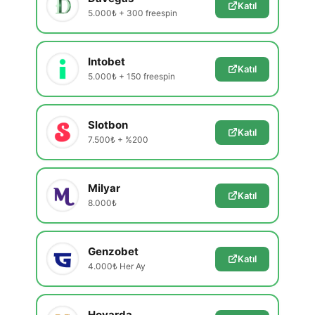
Katıl
5.000₺ + 300 freespin
Intobet
Katıl
5.000₺ + 150 freespin
Slotbon
Katıl
7.500₺ + %200
Milyar
Katıl
8.000₺
Genzobet
Katıl
4.000₺ Her Ay
Hovarda