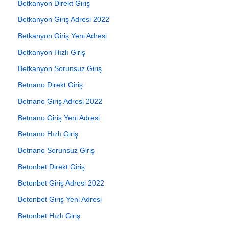
Betkanyon Direkt Giriş
Betkanyon Giriş Adresi 2022
Betkanyon Giriş Yeni Adresi
Betkanyon Hızlı Giriş
Betkanyon Sorunsuz Giriş
Betnano Direkt Giriş
Betnano Giriş Adresi 2022
Betnano Giriş Yeni Adresi
Betnano Hızlı Giriş
Betnano Sorunsuz Giriş
Betonbet Direkt Giriş
Betonbet Giriş Adresi 2022
Betonbet Giriş Yeni Adresi
Betonbet Hızlı Giriş