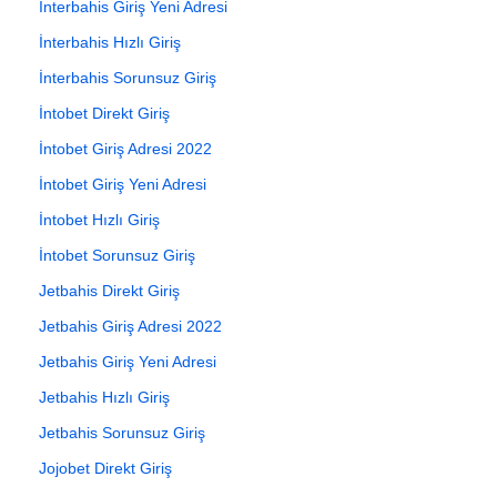
İnterbahis Giriş Yeni Adresi
İnterbahis Hızlı Giriş
İnterbahis Sorunsuz Giriş
İntobet Direkt Giriş
İntobet Giriş Adresi 2022
İntobet Giriş Yeni Adresi
İntobet Hızlı Giriş
İntobet Sorunsuz Giriş
Jetbahis Direkt Giriş
Jetbahis Giriş Adresi 2022
Jetbahis Giriş Yeni Adresi
Jetbahis Hızlı Giriş
Jetbahis Sorunsuz Giriş
Jojobet Direkt Giriş