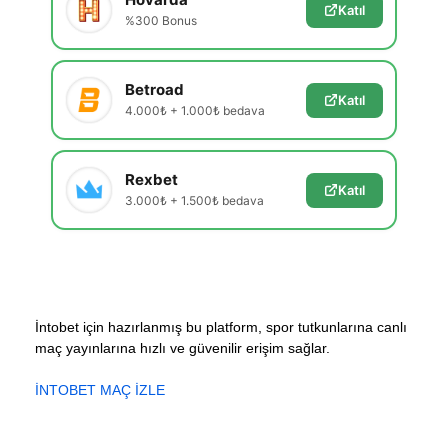
Katıl
%300 Bonus
Betroad
Katıl
4.000₺ + 1.000₺ bedava
Rexbet
Katıl
3.000₺ + 1.500₺ bedava
İntobet için hazırlanmış bu platform, spor tutkunlarına canlı
maç yayınlarına hızlı ve güvenilir erişim sağlar.
İNTOBET MAÇ İZLE