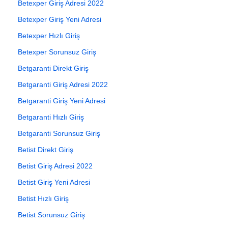
Betexper Giriş Adresi 2022
Betexper Giriş Yeni Adresi
Betexper Hızlı Giriş
Betexper Sorunsuz Giriş
Betgaranti Direkt Giriş
Betgaranti Giriş Adresi 2022
Betgaranti Giriş Yeni Adresi
Betgaranti Hızlı Giriş
Betgaranti Sorunsuz Giriş
Betist Direkt Giriş
Betist Giriş Adresi 2022
Betist Giriş Yeni Adresi
Betist Hızlı Giriş
Betist Sorunsuz Giriş