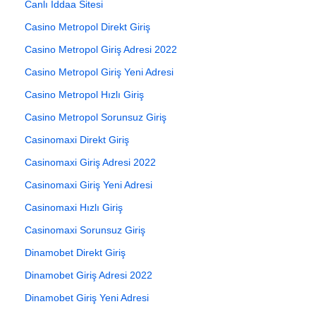
Canlı İddaa Sitesi
Casino Metropol Direkt Giriş
Casino Metropol Giriş Adresi 2022
Casino Metropol Giriş Yeni Adresi
Casino Metropol Hızlı Giriş
Casino Metropol Sorunsuz Giriş
Casinomaxi Direkt Giriş
Casinomaxi Giriş Adresi 2022
Casinomaxi Giriş Yeni Adresi
Casinomaxi Hızlı Giriş
Casinomaxi Sorunsuz Giriş
Dinamobet Direkt Giriş
Dinamobet Giriş Adresi 2022
Dinamobet Giriş Yeni Adresi