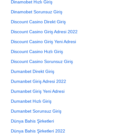
Dinamobet Hızlı Giriş
Dinamobet Sorunsuz Giriş
Discount Casino Direkt Giriş
Discount Casino Giriş Adresi 2022
Discount Casino Giriş Yeni Adresi
Discount Casino Hızlı Giriş
Discount Casino Sorunsuz Giriş
Dumanbet Direkt Giriş
Dumanbet Giriş Adresi 2022
Dumanbet Giriş Yeni Adresi
Dumanbet Hızlı Giriş
Dumanbet Sorunsuz Giriş
Dünya Bahis Şirketleri
Dünya Bahis Şirketleri 2022