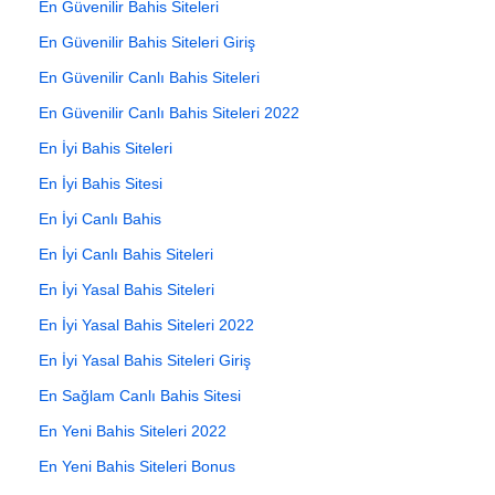
En Güvenilir Bahis Siteleri
En Güvenilir Bahis Siteleri Giriş
En Güvenilir Canlı Bahis Siteleri
En Güvenilir Canlı Bahis Siteleri 2022
En İyi Bahis Siteleri
En İyi Bahis Sitesi
En İyi Canlı Bahis
En İyi Canlı Bahis Siteleri
En İyi Yasal Bahis Siteleri
En İyi Yasal Bahis Siteleri 2022
En İyi Yasal Bahis Siteleri Giriş
En Sağlam Canlı Bahis Sitesi
En Yeni Bahis Siteleri 2022
En Yeni Bahis Siteleri Bonus