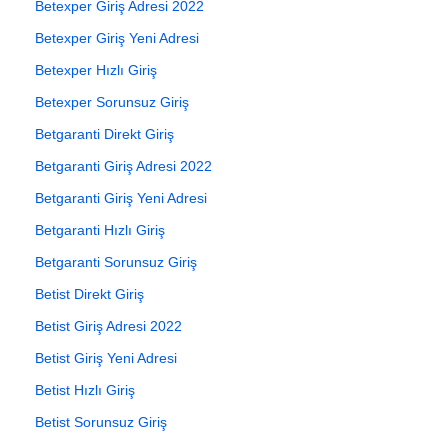
Betexper Giriş Adresi 2022
Betexper Giriş Yeni Adresi
Betexper Hızlı Giriş
Betexper Sorunsuz Giriş
Betgaranti Direkt Giriş
Betgaranti Giriş Adresi 2022
Betgaranti Giriş Yeni Adresi
Betgaranti Hızlı Giriş
Betgaranti Sorunsuz Giriş
Betist Direkt Giriş
Betist Giriş Adresi 2022
Betist Giriş Yeni Adresi
Betist Hızlı Giriş
Betist Sorunsuz Giriş