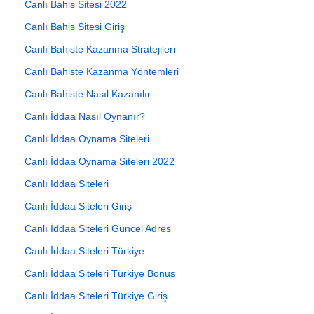
Canlı Bahis Sitesi 2022
Canlı Bahis Sitesi Giriş
Canlı Bahiste Kazanma Stratejileri
Canlı Bahiste Kazanma Yöntemleri
Canlı Bahiste Nasıl Kazanılır
Canlı İddaa Nasıl Oynanır?
Canlı İddaa Oynama Siteleri
Canlı İddaa Oynama Siteleri 2022
Canlı İddaa Siteleri
Canlı İddaa Siteleri Giriş
Canlı İddaa Siteleri Güncel Adres
Canlı İddaa Siteleri Türkiye
Canlı İddaa Siteleri Türkiye Bonus
Canlı İddaa Siteleri Türkiye Giriş