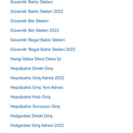
Guvenilir Bahis Siteleri
Güvenilir Bahis Siteleri 2022
Güvenilir Bet Siteleri
Güvenilir Bet Siteleri 2022
Güvenilir İllegal Bahis Siteleri
Güvenilir İllegal Bahis Siteleri 2022
Hangi İddaa Sitesi Daha İyi
Hepsibahis Direkt Giriş
Hepsibahis Giriş Adresi 2022
Hepsibahis Giriş Yeni Adresi
Hepsibahis Hızlı Giriş
Hepsibahis Sorunsuz Giriş
Holiganbet Direkt Giriş
Holiganbet Giriş Adresi 2022