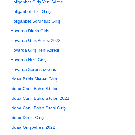
Holiganbet Giriş Yeni Adresi
Holiganbet Hızlı Giriş
Holiganbet Sorunsuz Giriş
Hovarda Direkt Giriş
Hovarda Giriş Adresi 2022
Hovarda Giriş Yeni Adresi
Hovarda Hızlı Giriş
Hovarda Sorunsuz Giriş
İddaa Bahis Siteleri Giriş
İddaa Canlı Bahis Siteleri
İddaa Canlı Bahis Siteleri 2022
İddaa Canlı Bahis Sitesi Giriş
İddaa Direkt Giriş
İddaa Giriş Adresi 2022