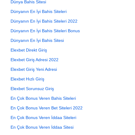
Dünya Bahis Sitesi
Dünyanın En İyi Bahis Siteleri
Dünyanın En İyi Bahis Siteleri 2022
Dünyanın En İyi Bahis Siteleri Bonus
Dünyanın En İyi Bahis Sitesi
Elexbet Direkt Giriş
Elexbet Giriş Adresi 2022
Elexbet Giriş Yeni Adresi
Elexbet Hızlı Giriş
Elexbet Sorunsuz Giriş
En Çok Bonus Veren Bahis Siteleri
En Çok Bonus Veren Bet Siteleri 2022
En Çok Bonus Veren İddaa Siteleri
En Çok Bonus Veren İddaa Sitesi