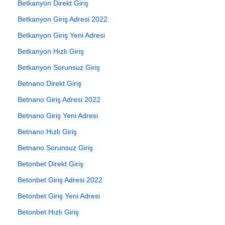
Betkanyon Direkt Giriş
Betkanyon Giriş Adresi 2022
Betkanyon Giriş Yeni Adresi
Betkanyon Hızlı Giriş
Betkanyon Sorunsuz Giriş
Betnano Direkt Giriş
Betnano Giriş Adresi 2022
Betnano Giriş Yeni Adresi
Betnano Hızlı Giriş
Betnano Sorunsuz Giriş
Betonbet Direkt Giriş
Betonbet Giriş Adresi 2022
Betonbet Giriş Yeni Adresi
Betonbet Hızlı Giriş