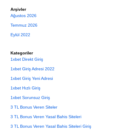
Arşivler
Ağustos 2026
Temmuz 2026
Eylül 2022
Kategoriler
1xbet Direkt Giriş
1xbet Giriş Adresi 2022
1xbet Giriş Yeni Adresi
1xbet Hızlı Giriş
1xbet Sorunsuz Giriş
3 TL Bonus Veren Siteler
3 TL Bonus Veren Yasal Bahis Siteleri
3 TL Bonus Veren Yasal Bahis Siteleri Giriş