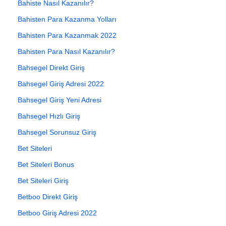
Bahiste Nasıl Kazanılır?
Bahisten Para Kazanma Yolları
Bahisten Para Kazanmak 2022
Bahisten Para Nasıl Kazanılır?
Bahsegel Direkt Giriş
Bahsegel Giriş Adresi 2022
Bahsegel Giriş Yeni Adresi
Bahsegel Hızlı Giriş
Bahsegel Sorunsuz Giriş
Bet Siteleri
Bet Siteleri Bonus
Bet Siteleri Giriş
Betboo Direkt Giriş
Betboo Giriş Adresi 2022