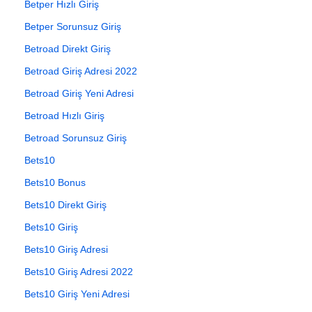
Betper Hızlı Giriş
Betper Sorunsuz Giriş
Betroad Direkt Giriş
Betroad Giriş Adresi 2022
Betroad Giriş Yeni Adresi
Betroad Hızlı Giriş
Betroad Sorunsuz Giriş
Bets10
Bets10 Bonus
Bets10 Direkt Giriş
Bets10 Giriş
Bets10 Giriş Adresi
Bets10 Giriş Adresi 2022
Bets10 Giriş Yeni Adresi