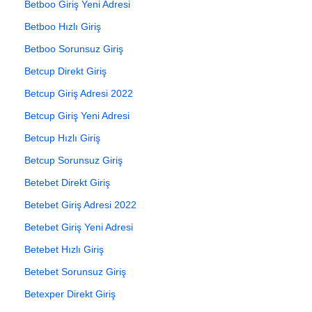
Betboo Giriş Yeni Adresi
Betboo Hızlı Giriş
Betboo Sorunsuz Giriş
Betcup Direkt Giriş
Betcup Giriş Adresi 2022
Betcup Giriş Yeni Adresi
Betcup Hızlı Giriş
Betcup Sorunsuz Giriş
Betebet Direkt Giriş
Betebet Giriş Adresi 2022
Betebet Giriş Yeni Adresi
Betebet Hızlı Giriş
Betebet Sorunsuz Giriş
Betexper Direkt Giriş