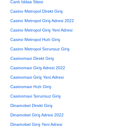
Canlı İddaa Sitesi
Casino Metropol Direkt Giriş
Casino Metropol Giriş Adresi 2022
Casino Metropol Giriş Yeni Adresi
Casino Metropol Hızlı Giriş
Casino Metropol Sorunsuz Giriş
Casinomaxi Direkt Giriş
Casinomaxi Giriş Adresi 2022
Casinomaxi Giriş Yeni Adresi
Casinomaxi Hızlı Giriş
Casinomaxi Sorunsuz Giriş
Dinamobet Direkt Giriş
Dinamobet Giriş Adresi 2022
Dinamobet Giriş Yeni Adresi