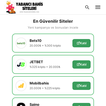
En Güvenilir Siteler
Yeni kampanya ve bonusları incele
Type
Bets10
your
Katıl
searc
20.000₺ + %300 kripto
query
and
hit
enter:
JETBET
Katıl
%325 kripto + 20.000₺
Mobilbahis
Katıl
20.000₺ + %225 kripto
Spino