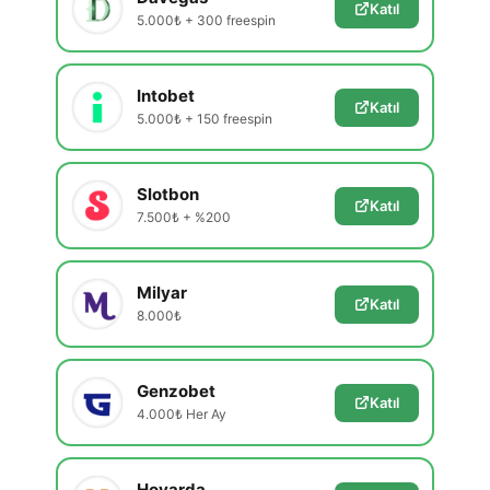
Katıl
5.000₺ + 300 freespin
Intobet
Katıl
5.000₺ + 150 freespin
Slotbon
Katıl
7.500₺ + %200
Milyar
Katıl
8.000₺
Genzobet
Katıl
4.000₺ Her Ay
Hovarda