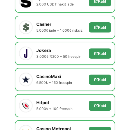
Katıl
2.000 USDT nakit iade
Casher
Katıl
5.000₺ iade + 1.000₺ risksiz
Jokera
Katıl
3.000₺ %200 + 50 freespin
CasinoMaxi
Katıl
6.500₺ + 150 freespin
Hitpot
Katıl
5.000₺ + 100 freespin
Casino Metropol