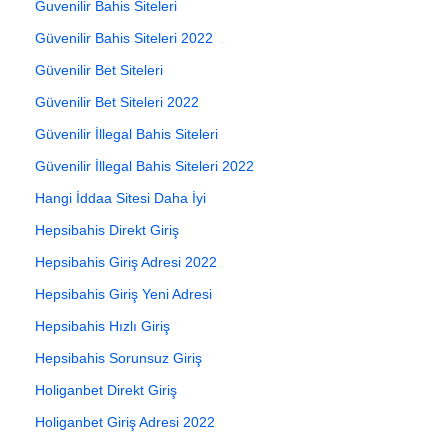
Guvenilir Bahis Siteleri
Güvenilir Bahis Siteleri 2022
Güvenilir Bet Siteleri
Güvenilir Bet Siteleri 2022
Güvenilir İllegal Bahis Siteleri
Güvenilir İllegal Bahis Siteleri 2022
Hangi İddaa Sitesi Daha İyi
Hepsibahis Direkt Giriş
Hepsibahis Giriş Adresi 2022
Hepsibahis Giriş Yeni Adresi
Hepsibahis Hızlı Giriş
Hepsibahis Sorunsuz Giriş
Holiganbet Direkt Giriş
Holiganbet Giriş Adresi 2022