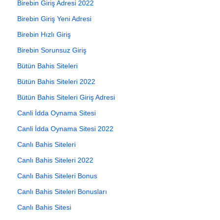
Birebin Giriş Adresi 2022
Birebin Giriş Yeni Adresi
Birebin Hızlı Giriş
Birebin Sorunsuz Giriş
Bütün Bahis Siteleri
Bütün Bahis Siteleri 2022
Bütün Bahis Siteleri Giriş Adresi
Canli İdda Oynama Sitesi
Canli İdda Oynama Sitesi 2022
Canlı Bahis Siteleri
Canlı Bahis Siteleri 2022
Canlı Bahis Siteleri Bonus
Canlı Bahis Siteleri Bonusları
Canlı Bahis Sitesi