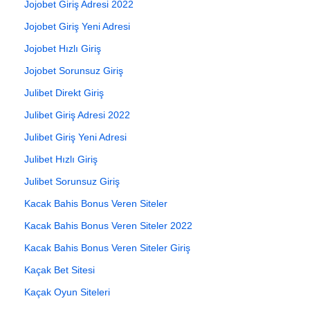
Jojobet Giriş Adresi 2022
Jojobet Giriş Yeni Adresi
Jojobet Hızlı Giriş
Jojobet Sorunsuz Giriş
Julibet Direkt Giriş
Julibet Giriş Adresi 2022
Julibet Giriş Yeni Adresi
Julibet Hızlı Giriş
Julibet Sorunsuz Giriş
Kacak Bahis Bonus Veren Siteler
Kacak Bahis Bonus Veren Siteler 2022
Kacak Bahis Bonus Veren Siteler Giriş
Kaçak Bet Sitesi
Kaçak Oyun Siteleri