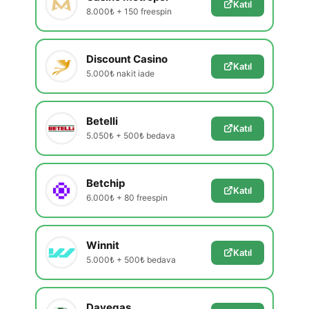
Katıl
8.000₺ + 150 freespin
Discount Casino
Katıl
5.000₺ nakit iade
Betelli
Katıl
5.050₺ + 500₺ bedava
Betchip
Katıl
6.000₺ + 80 freespin
Winnit
Katıl
5.000₺ + 500₺ bedava
Davegas