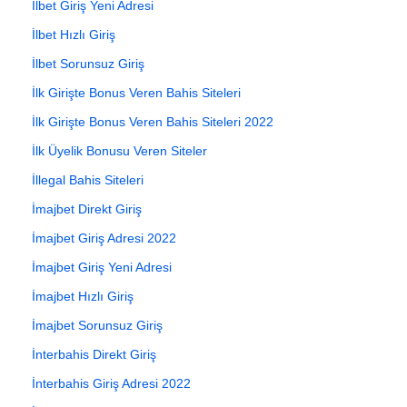
İlbet Giriş Yeni Adresi
İlbet Hızlı Giriş
İlbet Sorunsuz Giriş
İlk Girişte Bonus Veren Bahis Siteleri
İlk Girişte Bonus Veren Bahis Siteleri 2022
İlk Üyelik Bonusu Veren Siteler
İllegal Bahis Siteleri
İmajbet Direkt Giriş
İmajbet Giriş Adresi 2022
İmajbet Giriş Yeni Adresi
İmajbet Hızlı Giriş
İmajbet Sorunsuz Giriş
İnterbahis Direkt Giriş
İnterbahis Giriş Adresi 2022