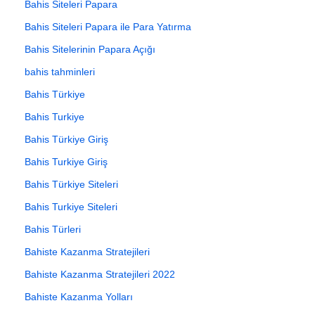
Bahis Siteleri Papara
Bahis Siteleri Papara ile Para Yatırma
Bahis Sitelerinin Papara Açığı
bahis tahminleri
Bahis Türkiye
Bahis Turkiye
Bahis Türkiye Giriş
Bahis Turkiye Giriş
Bahis Türkiye Siteleri
Bahis Turkiye Siteleri
Bahis Türleri
Bahiste Kazanma Stratejileri
Bahiste Kazanma Stratejileri 2022
Bahiste Kazanma Yolları