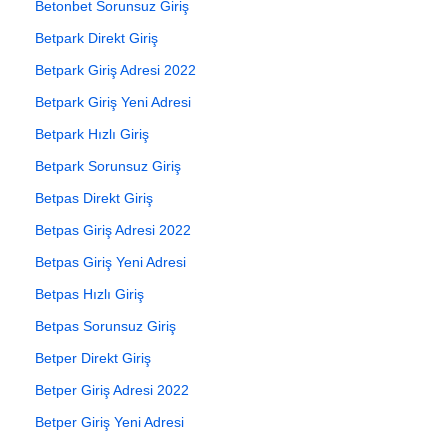
Betonbet Sorunsuz Giriş
Betpark Direkt Giriş
Betpark Giriş Adresi 2022
Betpark Giriş Yeni Adresi
Betpark Hızlı Giriş
Betpark Sorunsuz Giriş
Betpas Direkt Giriş
Betpas Giriş Adresi 2022
Betpas Giriş Yeni Adresi
Betpas Hızlı Giriş
Betpas Sorunsuz Giriş
Betper Direkt Giriş
Betper Giriş Adresi 2022
Betper Giriş Yeni Adresi