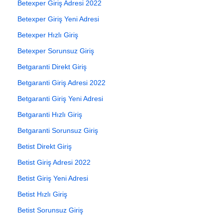
Betexper Giriş Adresi 2022
Betexper Giriş Yeni Adresi
Betexper Hızlı Giriş
Betexper Sorunsuz Giriş
Betgaranti Direkt Giriş
Betgaranti Giriş Adresi 2022
Betgaranti Giriş Yeni Adresi
Betgaranti Hızlı Giriş
Betgaranti Sorunsuz Giriş
Betist Direkt Giriş
Betist Giriş Adresi 2022
Betist Giriş Yeni Adresi
Betist Hızlı Giriş
Betist Sorunsuz Giriş