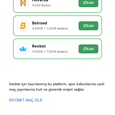
Katıl
%300 Bonus
Betroad
Katıl
4.000₺ + 1.000₺ bedava
Rexbet
Katıl
3.000₺ + 1.500₺ bedava
İntobet için hazırlanmış bu platform, spor tutkunlarına canlı
maç yayınlarına hızlı ve güvenilir erişim sağlar.
İNTOBET MAÇ İZLE