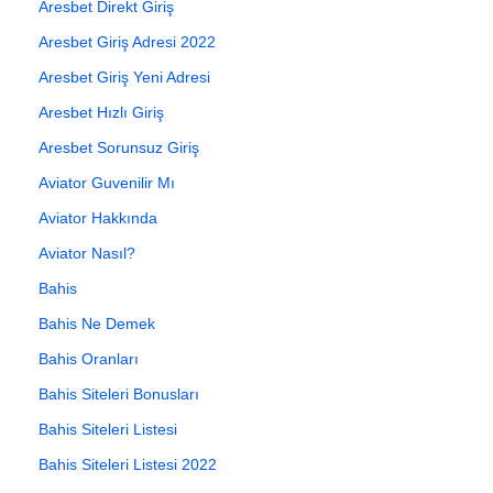
Aresbet Direkt Giriş
Aresbet Giriş Adresi 2022
Aresbet Giriş Yeni Adresi
Aresbet Hızlı Giriş
Aresbet Sorunsuz Giriş
Aviator Guvenilir Mı
Aviator Hakkında
Aviator Nasıl?
Bahis
Bahis Ne Demek
Bahis Oranları
Bahis Siteleri Bonusları
Bahis Siteleri Listesi
Bahis Siteleri Listesi 2022