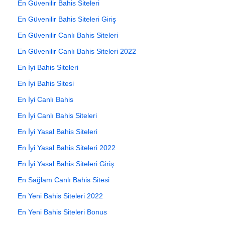
En Güvenilir Bahis Siteleri
En Güvenilir Bahis Siteleri Giriş
En Güvenilir Canlı Bahis Siteleri
En Güvenilir Canlı Bahis Siteleri 2022
En İyi Bahis Siteleri
En İyi Bahis Sitesi
En İyi Canlı Bahis
En İyi Canlı Bahis Siteleri
En İyi Yasal Bahis Siteleri
En İyi Yasal Bahis Siteleri 2022
En İyi Yasal Bahis Siteleri Giriş
En Sağlam Canlı Bahis Sitesi
En Yeni Bahis Siteleri 2022
En Yeni Bahis Siteleri Bonus