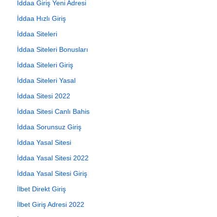
İddaa Giriş Yeni Adresi
İddaa Hızlı Giriş
İddaa Siteleri
İddaa Siteleri Bonusları
İddaa Siteleri Giriş
İddaa Siteleri Yasal
İddaa Sitesi 2022
İddaa Sitesi Canlı Bahis
İddaa Sorunsuz Giriş
İddaa Yasal Sitesi
İddaa Yasal Sitesi 2022
İddaa Yasal Sitesi Giriş
İlbet Direkt Giriş
İlbet Giriş Adresi 2022