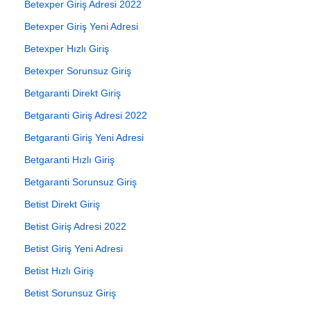
Betexper Giriş Adresi 2022
Betexper Giriş Yeni Adresi
Betexper Hızlı Giriş
Betexper Sorunsuz Giriş
Betgaranti Direkt Giriş
Betgaranti Giriş Adresi 2022
Betgaranti Giriş Yeni Adresi
Betgaranti Hızlı Giriş
Betgaranti Sorunsuz Giriş
Betist Direkt Giriş
Betist Giriş Adresi 2022
Betist Giriş Yeni Adresi
Betist Hızlı Giriş
Betist Sorunsuz Giriş