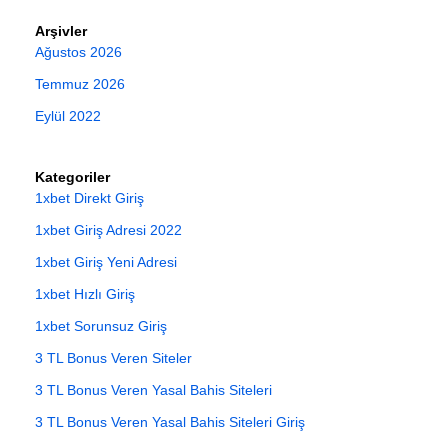
Arşivler
Ağustos 2026
Temmuz 2026
Eylül 2022
Kategoriler
1xbet Direkt Giriş
1xbet Giriş Adresi 2022
1xbet Giriş Yeni Adresi
1xbet Hızlı Giriş
1xbet Sorunsuz Giriş
3 TL Bonus Veren Siteler
3 TL Bonus Veren Yasal Bahis Siteleri
3 TL Bonus Veren Yasal Bahis Siteleri Giriş