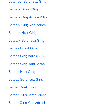
Betonbet Sorunsuz Giriş
Betpark Direkt Giriş
Betpark Giriş Adresi 2022
Betpark Giriş Yeni Adresi
Betpark Hızlı Giriş
Betpark Sorunsuz Giriş
Betpas Direkt Giriş
Betpas Giriş Adresi 2022
Betpas Giriş Yeni Adresi
Betpas Hızlı Giriş
Betpas Sorunsuz Giriş
Betper Direkt Giriş
Betper Giriş Adresi 2022
Betper Giriş Yeni Adresi