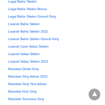
Legal Bahis Siteleri
Legal Bahis Siteleri Bonus
Legal Bahis Siteleri Güncel Giriş
Lisanslı Bahis Siteleri
Lisanslı Bahis Siteleri 2022
Lisanslı Bahis Siteleri Güncel Giriş
Lisanslı Canlı İddaa Siteleri
Lisanslı İddaa Siteleri
Lisanslı İddaa Siteleri 2022
Mariobet Direkt Giriş
Mariobet Giriş Adresi 2022
Mariobet Giriş Yeni Adresi
Mariobet Hızlı Giriş
Mariobet Sorunsuz Giriş