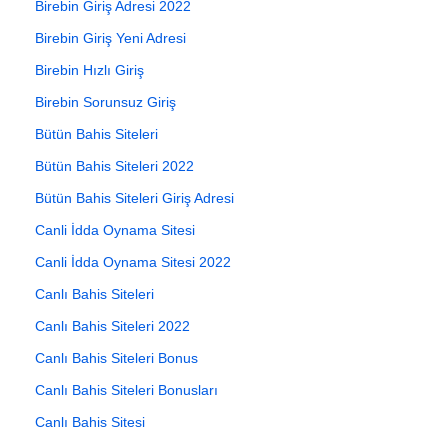
Birebin Giriş Adresi 2022
Birebin Giriş Yeni Adresi
Birebin Hızlı Giriş
Birebin Sorunsuz Giriş
Bütün Bahis Siteleri
Bütün Bahis Siteleri 2022
Bütün Bahis Siteleri Giriş Adresi
Canli İdda Oynama Sitesi
Canli İdda Oynama Sitesi 2022
Canlı Bahis Siteleri
Canlı Bahis Siteleri 2022
Canlı Bahis Siteleri Bonus
Canlı Bahis Siteleri Bonusları
Canlı Bahis Sitesi