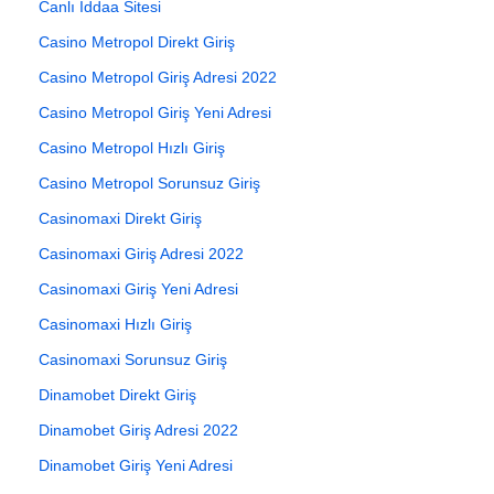
Canlı İddaa Sitesi
Casino Metropol Direkt Giriş
Casino Metropol Giriş Adresi 2022
Casino Metropol Giriş Yeni Adresi
Casino Metropol Hızlı Giriş
Casino Metropol Sorunsuz Giriş
Casinomaxi Direkt Giriş
Casinomaxi Giriş Adresi 2022
Casinomaxi Giriş Yeni Adresi
Casinomaxi Hızlı Giriş
Casinomaxi Sorunsuz Giriş
Dinamobet Direkt Giriş
Dinamobet Giriş Adresi 2022
Dinamobet Giriş Yeni Adresi