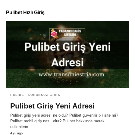
Pulibet Hızlı Giriş
PULIBET SORUNSUZ GIRIŞ
Pulibet Giriş Yeni Adresi
Pulibet giriş yeni adresi ne oldu? Pulibet güvenilir bir site mi?
Pulibet mobil giriş nasıl olur? Pulibet hakkında merak
edilenlerin…
4 yıl ago