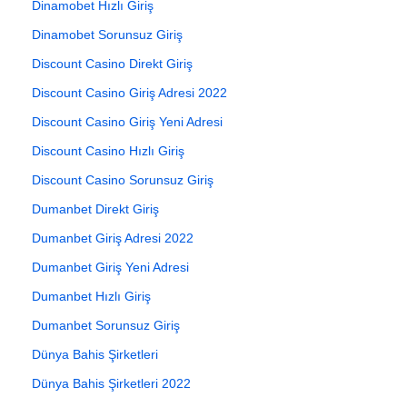
Dinamobet Hızlı Giriş
Dinamobet Sorunsuz Giriş
Discount Casino Direkt Giriş
Discount Casino Giriş Adresi 2022
Discount Casino Giriş Yeni Adresi
Discount Casino Hızlı Giriş
Discount Casino Sorunsuz Giriş
Dumanbet Direkt Giriş
Dumanbet Giriş Adresi 2022
Dumanbet Giriş Yeni Adresi
Dumanbet Hızlı Giriş
Dumanbet Sorunsuz Giriş
Dünya Bahis Şirketleri
Dünya Bahis Şirketleri 2022