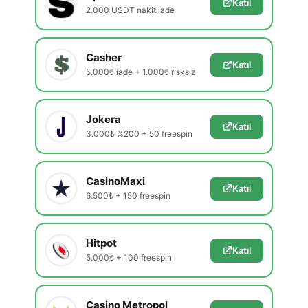
Katıl
2.000 USDT nakit iade
Casher
Katıl
5.000₺ iade + 1.000₺ risksiz
Jokera
Katıl
3.000₺ %200 + 50 freespin
CasinoMaxi
Katıl
6.500₺ + 150 freespin
Hitpot
Katıl
5.000₺ + 100 freespin
Casino Metropol