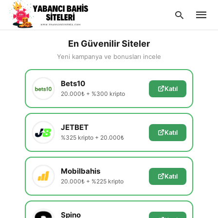
En Güvenilir Siteler
Yeni kampanya ve bonusları incele
Type
Bets10
your
Katıl
searc
20.000₺ + %300 kripto
query
and
hit
enter:
JETBET
Katıl
%325 kripto + 20.000₺
Mobilbahis
Katıl
20.000₺ + %225 kripto
Spino