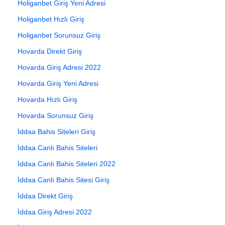
Holiganbet Giriş Yeni Adresi
Holiganbet Hızlı Giriş
Holiganbet Sorunsuz Giriş
Hovarda Direkt Giriş
Hovarda Giriş Adresi 2022
Hovarda Giriş Yeni Adresi
Hovarda Hızlı Giriş
Hovarda Sorunsuz Giriş
İddaa Bahis Siteleri Giriş
İddaa Canlı Bahis Siteleri
İddaa Canlı Bahis Siteleri 2022
İddaa Canlı Bahis Sitesi Giriş
İddaa Direkt Giriş
İddaa Giriş Adresi 2022