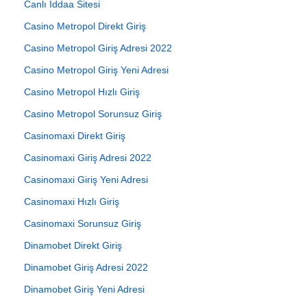
Canlı İddaa Sitesi
Casino Metropol Direkt Giriş
Casino Metropol Giriş Adresi 2022
Casino Metropol Giriş Yeni Adresi
Casino Metropol Hızlı Giriş
Casino Metropol Sorunsuz Giriş
Casinomaxi Direkt Giriş
Casinomaxi Giriş Adresi 2022
Casinomaxi Giriş Yeni Adresi
Casinomaxi Hızlı Giriş
Casinomaxi Sorunsuz Giriş
Dinamobet Direkt Giriş
Dinamobet Giriş Adresi 2022
Dinamobet Giriş Yeni Adresi