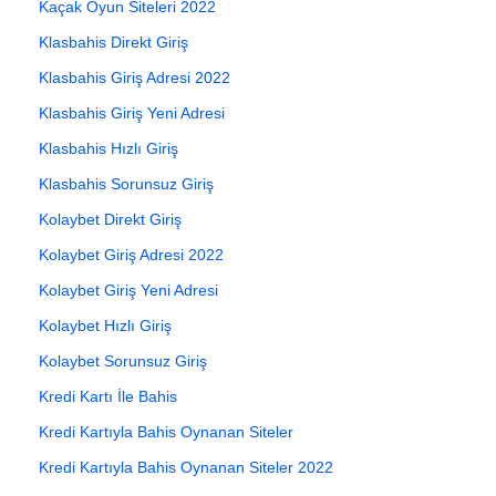
Kaçak Oyun Siteleri 2022
Klasbahis Direkt Giriş
Klasbahis Giriş Adresi 2022
Klasbahis Giriş Yeni Adresi
Klasbahis Hızlı Giriş
Klasbahis Sorunsuz Giriş
Kolaybet Direkt Giriş
Kolaybet Giriş Adresi 2022
Kolaybet Giriş Yeni Adresi
Kolaybet Hızlı Giriş
Kolaybet Sorunsuz Giriş
Kredi Kartı İle Bahis
Kredi Kartıyla Bahis Oynanan Siteler
Kredi Kartıyla Bahis Oynanan Siteler 2022