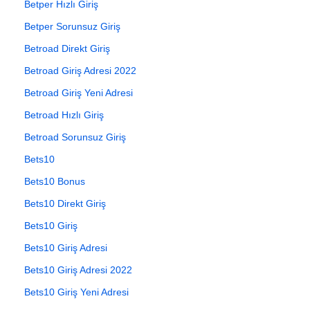
Betper Hızlı Giriş
Betper Sorunsuz Giriş
Betroad Direkt Giriş
Betroad Giriş Adresi 2022
Betroad Giriş Yeni Adresi
Betroad Hızlı Giriş
Betroad Sorunsuz Giriş
Bets10
Bets10 Bonus
Bets10 Direkt Giriş
Bets10 Giriş
Bets10 Giriş Adresi
Bets10 Giriş Adresi 2022
Bets10 Giriş Yeni Adresi