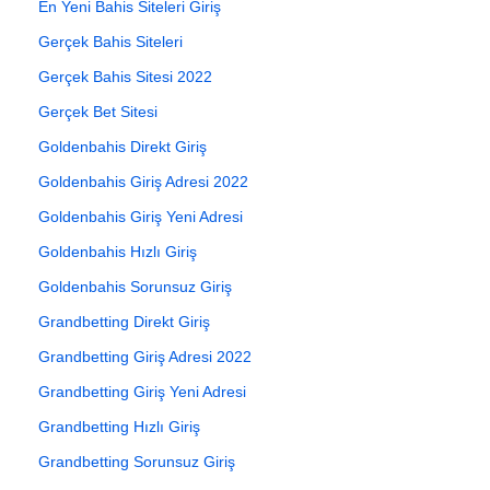
En Yeni Bahis Siteleri Giriş
Gerçek Bahis Siteleri
Gerçek Bahis Sitesi 2022
Gerçek Bet Sitesi
Goldenbahis Direkt Giriş
Goldenbahis Giriş Adresi 2022
Goldenbahis Giriş Yeni Adresi
Goldenbahis Hızlı Giriş
Goldenbahis Sorunsuz Giriş
Grandbetting Direkt Giriş
Grandbetting Giriş Adresi 2022
Grandbetting Giriş Yeni Adresi
Grandbetting Hızlı Giriş
Grandbetting Sorunsuz Giriş