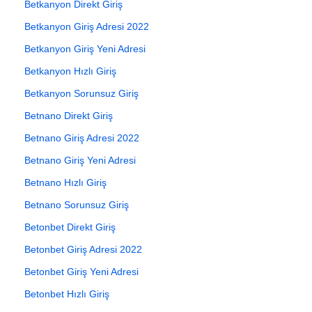
Betkanyon Direkt Giriş
Betkanyon Giriş Adresi 2022
Betkanyon Giriş Yeni Adresi
Betkanyon Hızlı Giriş
Betkanyon Sorunsuz Giriş
Betnano Direkt Giriş
Betnano Giriş Adresi 2022
Betnano Giriş Yeni Adresi
Betnano Hızlı Giriş
Betnano Sorunsuz Giriş
Betonbet Direkt Giriş
Betonbet Giriş Adresi 2022
Betonbet Giriş Yeni Adresi
Betonbet Hızlı Giriş