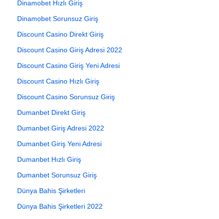
Dinamobet Hızlı Giriş
Dinamobet Sorunsuz Giriş
Discount Casino Direkt Giriş
Discount Casino Giriş Adresi 2022
Discount Casino Giriş Yeni Adresi
Discount Casino Hızlı Giriş
Discount Casino Sorunsuz Giriş
Dumanbet Direkt Giriş
Dumanbet Giriş Adresi 2022
Dumanbet Giriş Yeni Adresi
Dumanbet Hızlı Giriş
Dumanbet Sorunsuz Giriş
Dünya Bahis Şirketleri
Dünya Bahis Şirketleri 2022