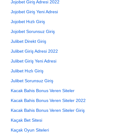
Jojobet Giriş Adresi 2022
Jojobet Giriş Yeni Adresi
Jojobet Hızlı Giriş
Jojobet Sorunsuz Giriş
Julibet Direkt Giriş
Julibet Giriş Adresi 2022
Julibet Giriş Yeni Adresi
Julibet Hızlı Giriş
Julibet Sorunsuz Giriş
Kacak Bahis Bonus Veren Siteler
Kacak Bahis Bonus Veren Siteler 2022
Kacak Bahis Bonus Veren Siteler Giriş
Kaçak Bet Sitesi
Kaçak Oyun Siteleri