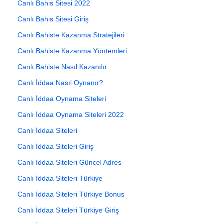
Canlı Bahis Sitesi 2022
Canlı Bahis Sitesi Giriş
Canlı Bahiste Kazanma Stratejileri
Canlı Bahiste Kazanma Yöntemleri
Canlı Bahiste Nasıl Kazanılır
Canlı İddaa Nasıl Oynanır?
Canlı İddaa Oynama Siteleri
Canlı İddaa Oynama Siteleri 2022
Canlı İddaa Siteleri
Canlı İddaa Siteleri Giriş
Canlı İddaa Siteleri Güncel Adres
Canlı İddaa Siteleri Türkiye
Canlı İddaa Siteleri Türkiye Bonus
Canlı İddaa Siteleri Türkiye Giriş