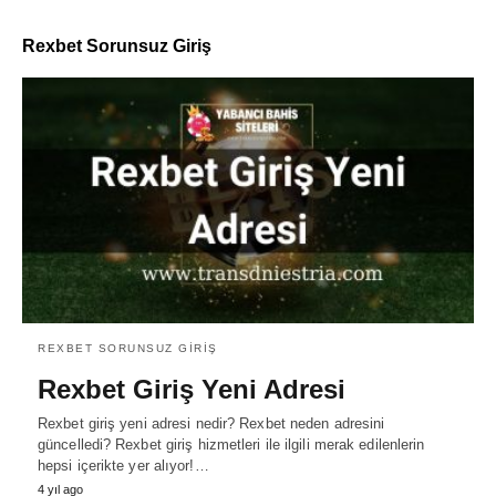
Rexbet Sorunsuz Giriş
REXBET SORUNSUZ GIRIŞ
Rexbet Giriş Yeni Adresi
Rexbet giriş yeni adresi nedir? Rexbet neden adresini
güncelledi? Rexbet giriş hizmetleri ile ilgili merak edilenlerin
hepsi içerikte yer alıyor!…
4 yıl ago