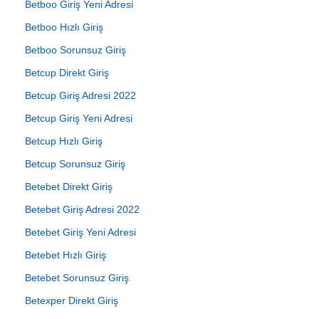
Betboo Giriş Yeni Adresi
Betboo Hızlı Giriş
Betboo Sorunsuz Giriş
Betcup Direkt Giriş
Betcup Giriş Adresi 2022
Betcup Giriş Yeni Adresi
Betcup Hızlı Giriş
Betcup Sorunsuz Giriş
Betebet Direkt Giriş
Betebet Giriş Adresi 2022
Betebet Giriş Yeni Adresi
Betebet Hızlı Giriş
Betebet Sorunsuz Giriş
Betexper Direkt Giriş