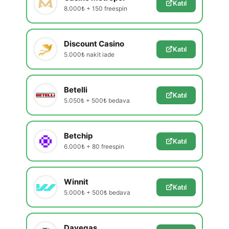
Katıl
8.000₺ + 150 freespin
Discount Casino
Katıl
5.000₺ nakit iade
Betelli
Katıl
5.050₺ + 500₺ bedava
Betchip
Katıl
6.000₺ + 80 freespin
Winnit
Katıl
5.000₺ + 500₺ bedava
Davegas