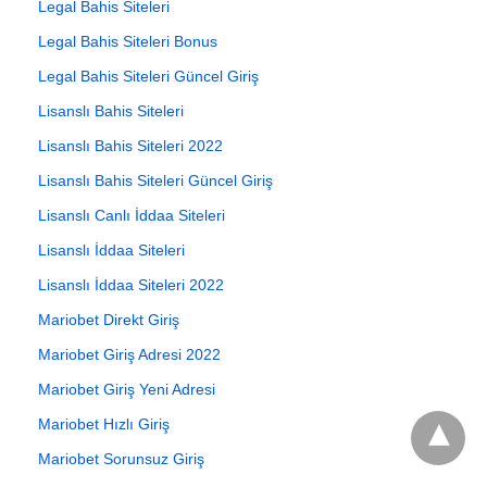
Legal Bahis Siteleri
Legal Bahis Siteleri Bonus
Legal Bahis Siteleri Güncel Giriş
Lisanslı Bahis Siteleri
Lisanslı Bahis Siteleri 2022
Lisanslı Bahis Siteleri Güncel Giriş
Lisanslı Canlı İddaa Siteleri
Lisanslı İddaa Siteleri
Lisanslı İddaa Siteleri 2022
Mariobet Direkt Giriş
Mariobet Giriş Adresi 2022
Mariobet Giriş Yeni Adresi
Mariobet Hızlı Giriş
Mariobet Sorunsuz Giriş