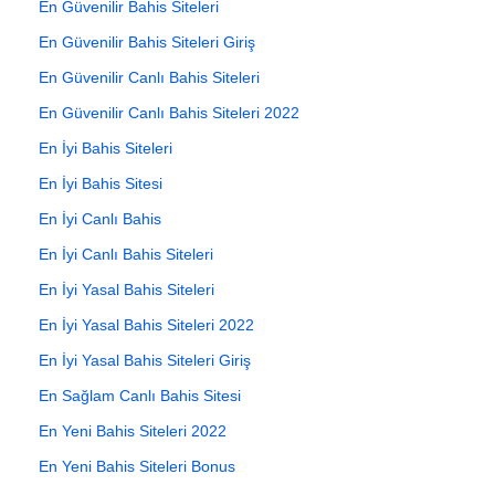
En Güvenilir Bahis Siteleri
En Güvenilir Bahis Siteleri Giriş
En Güvenilir Canlı Bahis Siteleri
En Güvenilir Canlı Bahis Siteleri 2022
En İyi Bahis Siteleri
En İyi Bahis Sitesi
En İyi Canlı Bahis
En İyi Canlı Bahis Siteleri
En İyi Yasal Bahis Siteleri
En İyi Yasal Bahis Siteleri 2022
En İyi Yasal Bahis Siteleri Giriş
En Sağlam Canlı Bahis Sitesi
En Yeni Bahis Siteleri 2022
En Yeni Bahis Siteleri Bonus