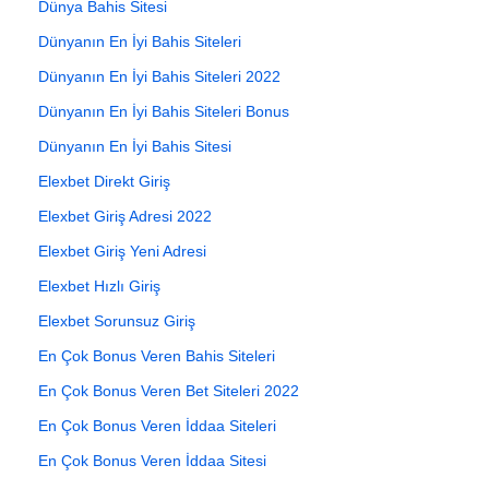
Dünya Bahis Sitesi
Dünyanın En İyi Bahis Siteleri
Dünyanın En İyi Bahis Siteleri 2022
Dünyanın En İyi Bahis Siteleri Bonus
Dünyanın En İyi Bahis Sitesi
Elexbet Direkt Giriş
Elexbet Giriş Adresi 2022
Elexbet Giriş Yeni Adresi
Elexbet Hızlı Giriş
Elexbet Sorunsuz Giriş
En Çok Bonus Veren Bahis Siteleri
En Çok Bonus Veren Bet Siteleri 2022
En Çok Bonus Veren İddaa Siteleri
En Çok Bonus Veren İddaa Sitesi