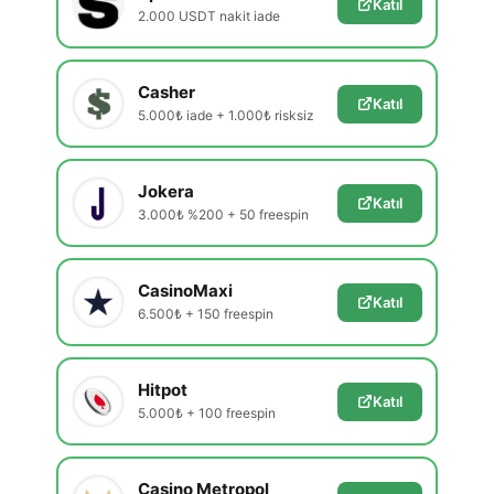
Katıl
2.000 USDT nakit iade
Casher
Katıl
5.000₺ iade + 1.000₺ risksiz
Jokera
Katıl
3.000₺ %200 + 50 freespin
CasinoMaxi
Katıl
6.500₺ + 150 freespin
Hitpot
Katıl
5.000₺ + 100 freespin
Casino Metropol