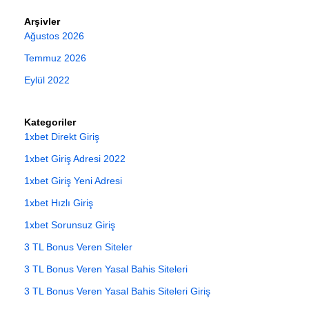
Arşivler
Ağustos 2026
Temmuz 2026
Eylül 2022
Kategoriler
1xbet Direkt Giriş
1xbet Giriş Adresi 2022
1xbet Giriş Yeni Adresi
1xbet Hızlı Giriş
1xbet Sorunsuz Giriş
3 TL Bonus Veren Siteler
3 TL Bonus Veren Yasal Bahis Siteleri
3 TL Bonus Veren Yasal Bahis Siteleri Giriş