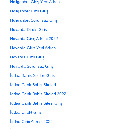
Holiganbet Giriş Yeni Adresi
Holiganbet Hızlı Giriş
Holiganbet Sorunsuz Giriş
Hovarda Direkt Giriş
Hovarda Giriş Adresi 2022
Hovarda Giriş Yeni Adresi
Hovarda Hızlı Giriş
Hovarda Sorunsuz Giriş
İddaa Bahis Siteleri Giriş
İddaa Canlı Bahis Siteleri
İddaa Canlı Bahis Siteleri 2022
İddaa Canlı Bahis Sitesi Giriş
İddaa Direkt Giriş
İddaa Giriş Adresi 2022