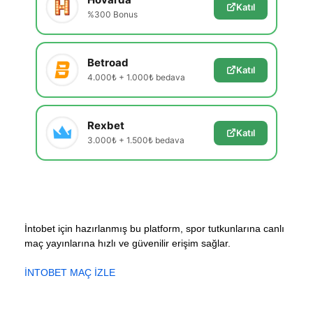
Katıl
%300 Bonus
Betroad
Katıl
4.000₺ + 1.000₺ bedava
Rexbet
Katıl
3.000₺ + 1.500₺ bedava
İntobet için hazırlanmış bu platform, spor tutkunlarına canlı
maç yayınlarına hızlı ve güvenilir erişim sağlar.
İNTOBET MAÇ İZLE