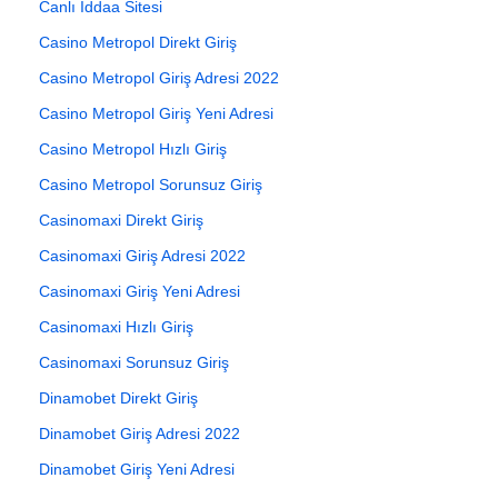
Canlı İddaa Sitesi
Casino Metropol Direkt Giriş
Casino Metropol Giriş Adresi 2022
Casino Metropol Giriş Yeni Adresi
Casino Metropol Hızlı Giriş
Casino Metropol Sorunsuz Giriş
Casinomaxi Direkt Giriş
Casinomaxi Giriş Adresi 2022
Casinomaxi Giriş Yeni Adresi
Casinomaxi Hızlı Giriş
Casinomaxi Sorunsuz Giriş
Dinamobet Direkt Giriş
Dinamobet Giriş Adresi 2022
Dinamobet Giriş Yeni Adresi