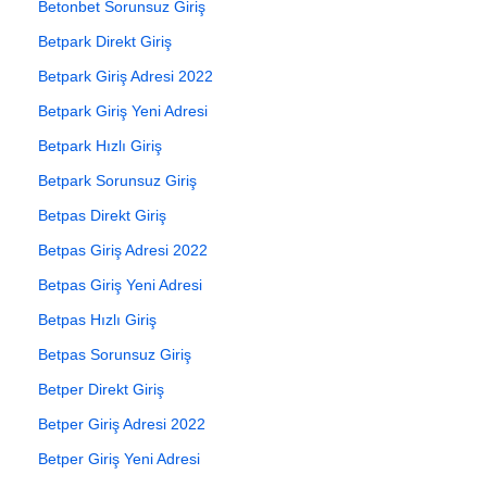
Betonbet Sorunsuz Giriş
Betpark Direkt Giriş
Betpark Giriş Adresi 2022
Betpark Giriş Yeni Adresi
Betpark Hızlı Giriş
Betpark Sorunsuz Giriş
Betpas Direkt Giriş
Betpas Giriş Adresi 2022
Betpas Giriş Yeni Adresi
Betpas Hızlı Giriş
Betpas Sorunsuz Giriş
Betper Direkt Giriş
Betper Giriş Adresi 2022
Betper Giriş Yeni Adresi