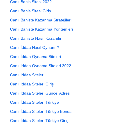
Canlı Bahis Sitesi 2022
Canlı Bahis Sitesi Giriş
Canlı Bahiste Kazanma Stratejileri
Canlı Bahiste Kazanma Yöntemleri
Canlı Bahiste Nasıl Kazanılır
Canlı İddaa Nasıl Oynanır?
Canlı İddaa Oynama Siteleri
Canlı İddaa Oynama Siteleri 2022
Canlı İddaa Siteleri
Canlı İddaa Siteleri Giriş
Canlı İddaa Siteleri Güncel Adres
Canlı İddaa Siteleri Türkiye
Canlı İddaa Siteleri Türkiye Bonus
Canlı İddaa Siteleri Türkiye Giriş