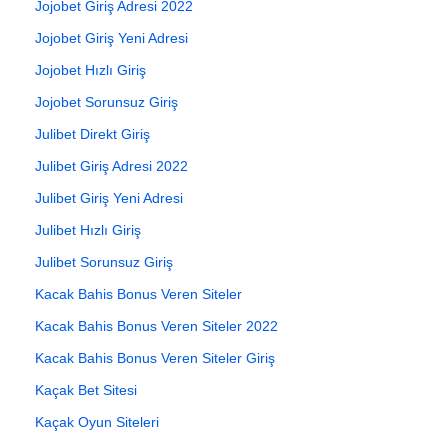
Jojobet Giriş Adresi 2022
Jojobet Giriş Yeni Adresi
Jojobet Hızlı Giriş
Jojobet Sorunsuz Giriş
Julibet Direkt Giriş
Julibet Giriş Adresi 2022
Julibet Giriş Yeni Adresi
Julibet Hızlı Giriş
Julibet Sorunsuz Giriş
Kacak Bahis Bonus Veren Siteler
Kacak Bahis Bonus Veren Siteler 2022
Kacak Bahis Bonus Veren Siteler Giriş
Kaçak Bet Sitesi
Kaçak Oyun Siteleri