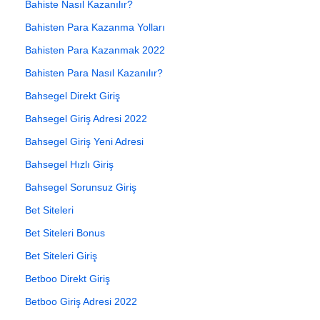
Bahiste Nasıl Kazanılır?
Bahisten Para Kazanma Yolları
Bahisten Para Kazanmak 2022
Bahisten Para Nasıl Kazanılır?
Bahsegel Direkt Giriş
Bahsegel Giriş Adresi 2022
Bahsegel Giriş Yeni Adresi
Bahsegel Hızlı Giriş
Bahsegel Sorunsuz Giriş
Bet Siteleri
Bet Siteleri Bonus
Bet Siteleri Giriş
Betboo Direkt Giriş
Betboo Giriş Adresi 2022