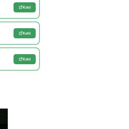
Katıl
Katıl
Katıl