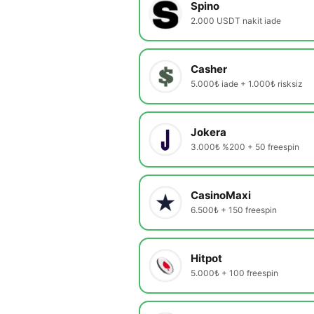
Spino
2.000 USDT nakit iade
Casher
5.000₺ iade + 1.000₺ risksiz
Jokera
3.000₺ %200 + 50 freespin
CasinoMaxi
6.500₺ + 150 freespin
Hitpot
5.000₺ + 100 freespin