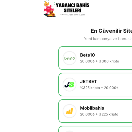
En Güvenilir Sit
Yeni kampanya ve bonuslar
Bets10
20.000₺ + %300 kripto
JETBET
%325 kripto + 20.000₺
Mobilbahis
20.000₺ + %225 kripto