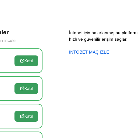
eler
İntobet için hazırlanmış bu platform
hızlı ve güvenilir erişim sağlar.
ı incele
İNTOBET MAÇ İZLE
Katıl
Katıl
Katıl