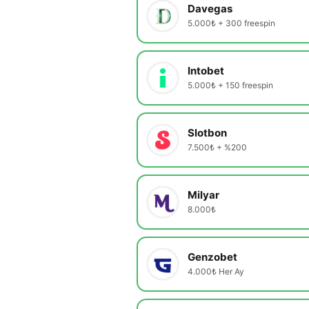
Davegas
5.000₺ + 300 freespin
Intobet
5.000₺ + 150 freespin
Slotbon
7.500₺ + %200
Milyar
8.000₺
Genzobet
4.000₺ Her Ay