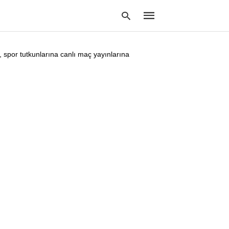
, spor tutkunlarına canlı maç yayınlarına
Type
your
search
query
and
hit
enter: