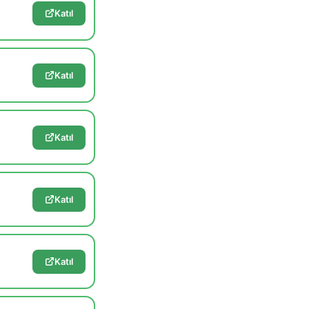
Katıl
Katıl
Katıl
Katıl
Katıl