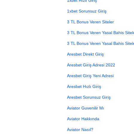
1xbet Hızlı Giriş
1xbet Sorunsuz Giriş
3 TL Bonus Veren Siteler
3 TL Bonus Veren Yasal Bahis Sitel
3 TL Bonus Veren Yasal Bahis Sitele
Aresbet Direkt Giriş
Aresbet Giriş Adresi 2022
Aresbet Giriş Yeni Adresi
Aresbet Hızlı Giriş
Aresbet Sorunsuz Giriş
Aviator Guvenilir Mı
Aviator Hakkında
Aviator Nasıl?