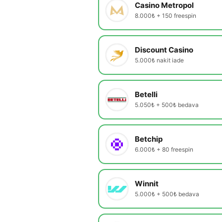
Casino Metropol
8.000₺ + 150 freespin
Discount Casino
5.000₺ nakit iade
Betelli
5.050₺ + 500₺ bedava
Betchip
6.000₺ + 80 freespin
Winnit
5.000₺ + 500₺ bedava