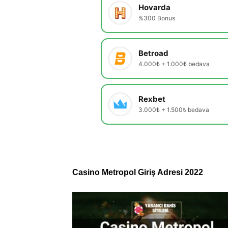
Hovarda
%300 Bonus
Betroad
4.000₺ + 1.000₺ bedava
Rexbet
3.000₺ + 1.500₺ bedava
Casino Metropol Giriş Adresi 2022