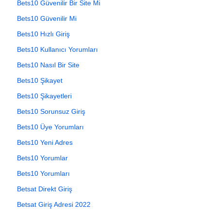
Bets10 Güvenilir Bir Site Mi
Bets10 Güvenilir Mi
Bets10 Hızlı Giriş
Bets10 Kullanıcı Yorumları
Bets10 Nasıl Bir Site
Bets10 Şikayet
Bets10 Şikayetleri
Bets10 Sorunsuz Giriş
Bets10 Üye Yorumları
Bets10 Yeni Adres
Bets10 Yorumlar
Bets10 Yorumları
Betsat Direkt Giriş
Betsat Giriş Adresi 2022