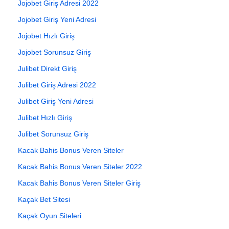
Jojobet Giriş Adresi 2022
Jojobet Giriş Yeni Adresi
Jojobet Hızlı Giriş
Jojobet Sorunsuz Giriş
Julibet Direkt Giriş
Julibet Giriş Adresi 2022
Julibet Giriş Yeni Adresi
Julibet Hızlı Giriş
Julibet Sorunsuz Giriş
Kacak Bahis Bonus Veren Siteler
Kacak Bahis Bonus Veren Siteler 2022
Kacak Bahis Bonus Veren Siteler Giriş
Kaçak Bet Sitesi
Kaçak Oyun Siteleri