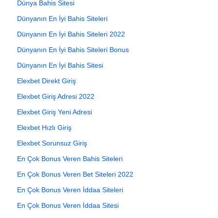
Dünya Bahis Sitesi
Dünyanın En İyi Bahis Siteleri
Dünyanın En İyi Bahis Siteleri 2022
Dünyanın En İyi Bahis Siteleri Bonus
Dünyanın En İyi Bahis Sitesi
Elexbet Direkt Giriş
Elexbet Giriş Adresi 2022
Elexbet Giriş Yeni Adresi
Elexbet Hızlı Giriş
Elexbet Sorunsuz Giriş
En Çok Bonus Veren Bahis Siteleri
En Çok Bonus Veren Bet Siteleri 2022
En Çok Bonus Veren İddaa Siteleri
En Çok Bonus Veren İddaa Sitesi