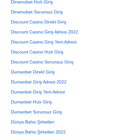
Dinamobet Hızlı Giriş
Dinamobet Sorunsuz Giriş
Discount Casino Direkt Giriş
Discount Casino Giriş Adresi 2022
Discount Casino Giriş Yeni Adresi
Discount Casino Hızlı Giriş
Discount Casino Sorunsuz Giriş
Dumanbet Direkt Giriş
Dumanbet Giriş Adresi 2022
Dumanbet Giriş Yeni Adresi
Dumanbet Hızlı Giriş
Dumanbet Sorunsuz Giriş
Dünya Bahis Şirketleri
Dünya Bahis Şirketleri 2022