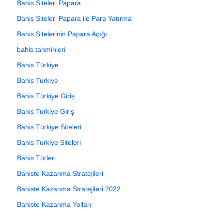
Bahis Siteleri Papara
Bahis Siteleri Papara ile Para Yatırma
Bahis Sitelerinin Papara Açığı
bahis tahminleri
Bahis Türkiye
Bahis Turkiye
Bahis Türkiye Giriş
Bahis Turkiye Giriş
Bahis Türkiye Siteleri
Bahis Turkiye Siteleri
Bahis Türleri
Bahiste Kazanma Stratejileri
Bahiste Kazanma Stratejileri 2022
Bahiste Kazanma Yolları