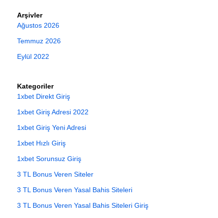
Arşivler
Ağustos 2026
Temmuz 2026
Eylül 2022
Kategoriler
1xbet Direkt Giriş
1xbet Giriş Adresi 2022
1xbet Giriş Yeni Adresi
1xbet Hızlı Giriş
1xbet Sorunsuz Giriş
3 TL Bonus Veren Siteler
3 TL Bonus Veren Yasal Bahis Siteleri
3 TL Bonus Veren Yasal Bahis Siteleri Giriş