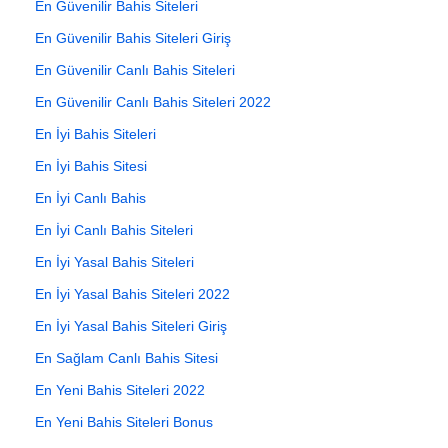
En Güvenilir Bahis Siteleri
En Güvenilir Bahis Siteleri Giriş
En Güvenilir Canlı Bahis Siteleri
En Güvenilir Canlı Bahis Siteleri 2022
En İyi Bahis Siteleri
En İyi Bahis Sitesi
En İyi Canlı Bahis
En İyi Canlı Bahis Siteleri
En İyi Yasal Bahis Siteleri
En İyi Yasal Bahis Siteleri 2022
En İyi Yasal Bahis Siteleri Giriş
En Sağlam Canlı Bahis Sitesi
En Yeni Bahis Siteleri 2022
En Yeni Bahis Siteleri Bonus