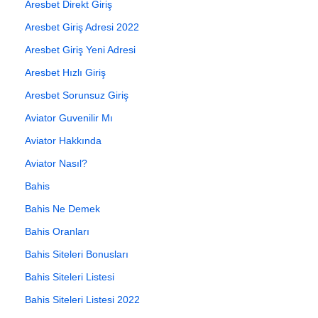
Aresbet Direkt Giriş
Aresbet Giriş Adresi 2022
Aresbet Giriş Yeni Adresi
Aresbet Hızlı Giriş
Aresbet Sorunsuz Giriş
Aviator Guvenilir Mı
Aviator Hakkında
Aviator Nasıl?
Bahis
Bahis Ne Demek
Bahis Oranları
Bahis Siteleri Bonusları
Bahis Siteleri Listesi
Bahis Siteleri Listesi 2022