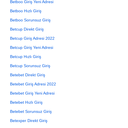
Betboo Giriş Yeni Adresi
Betboo Hızlı Giriş
Betboo Sorunsuz Giriş
Betcup Direkt Giriş
Betcup Giriş Adresi 2022
Betcup Giriş Yeni Adresi
Betcup Hızlı Giriş
Betcup Sorunsuz Giriş
Betebet Direkt Giriş
Betebet Giriş Adresi 2022
Betebet Giriş Yeni Adresi
Betebet Hızlı Giriş
Betebet Sorunsuz Giriş
Betexper Direkt Giriş