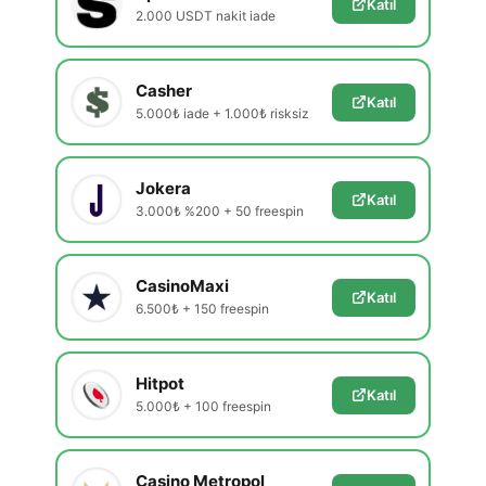
Katıl
2.000 USDT nakit iade
Casher
Katıl
5.000₺ iade + 1.000₺ risksiz
Jokera
Katıl
3.000₺ %200 + 50 freespin
CasinoMaxi
Katıl
6.500₺ + 150 freespin
Hitpot
Katıl
5.000₺ + 100 freespin
Casino Metropol