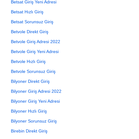
Betsat Giriş Yeni Adresi
Betsat Hızlı Giriş
Betsat Sorunsuz Giriş
Betvole Direkt Giriş
Betvole Giriş Adresi 2022
Betvole Giriş Yeni Adresi
Betvole Hızlı Giriş
Betvole Sorunsuz Giriş
Bilyoner Direkt Giriş
Bilyoner Giriş Adresi 2022
Bilyoner Giriş Yeni Adresi
Bilyoner Hızlı Giriş
Bilyoner Sorunsuz Giriş
Birebin Direkt Giriş