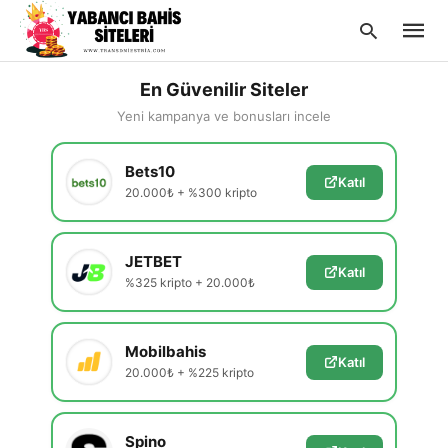
En Güvenilir Siteler
Yeni kampanya ve bonusları incele
Type
Bets10
your
Katıl
searc
20.000₺ + %300 kripto
query
and
hit
enter:
JETBET
Katıl
%325 kripto + 20.000₺
Mobilbahis
Katıl
20.000₺ + %225 kripto
Spino