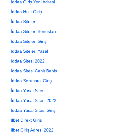
İddaa Giriş Yeni Adresi
İddaa Hızlı Giriş
İddaa Siteleri
İddaa Siteleri Bonusları
İddaa Siteleri Giriş
İddaa Siteleri Yasal
İddaa Sitesi 2022
İddaa Sitesi Canlı Bahis
İddaa Sorunsuz Giriş
İddaa Yasal Sitesi
İddaa Yasal Sitesi 2022
İddaa Yasal Sitesi Giriş
İlbet Direkt Giriş
İlbet Giriş Adresi 2022