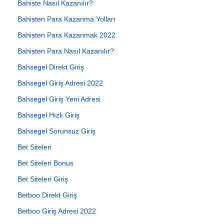
Bahiste Nasıl Kazanılır?
Bahisten Para Kazanma Yolları
Bahisten Para Kazanmak 2022
Bahisten Para Nasıl Kazanılır?
Bahsegel Direkt Giriş
Bahsegel Giriş Adresi 2022
Bahsegel Giriş Yeni Adresi
Bahsegel Hızlı Giriş
Bahsegel Sorunsuz Giriş
Bet Siteleri
Bet Siteleri Bonus
Bet Siteleri Giriş
Betboo Direkt Giriş
Betboo Giriş Adresi 2022