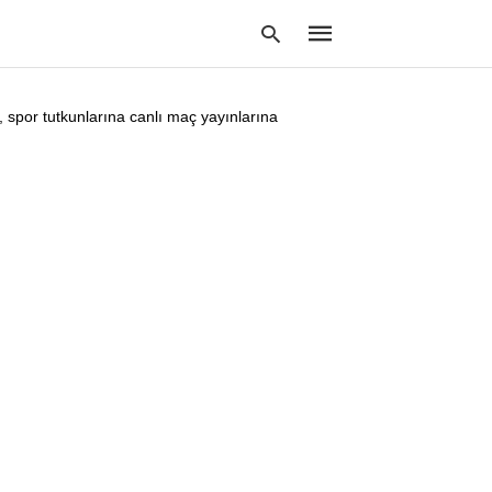
, spor tutkunlarına canlı maç yayınlarına
Type
your
search
query
and
hit
enter: