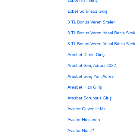
1xbet Hızlı Giriş
1xbet Sorunsuz Giriş
3 TL Bonus Veren Siteler
3 TL Bonus Veren Yasal Bahis Sitel
3 TL Bonus Veren Yasal Bahis Sitele
Aresbet Direkt Giriş
Aresbet Giriş Adresi 2022
Aresbet Giriş Yeni Adresi
Aresbet Hızlı Giriş
Aresbet Sorunsuz Giriş
Aviator Guvenilir Mı
Aviator Hakkında
Aviator Nasıl?