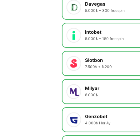
Davegas
5.000₺ + 300 freespin
Intobet
5.000₺ + 150 freespin
Slotbon
7.500₺ + %200
Milyar
8.000₺
Genzobet
4.000₺ Her Ay