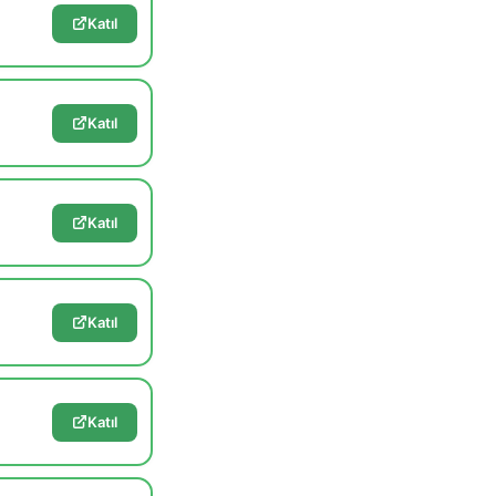
Katıl
Katıl
Katıl
Katıl
Katıl