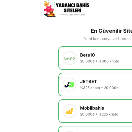
En Güvenilir Sit
Yeni kampanya ve bonuslar
Bets10
20.000₺ + %300 kripto
JETBET
%325 kripto + 20.000₺
Mobilbahis
20.000₺ + %225 kripto