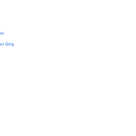
eri
ri Giriş