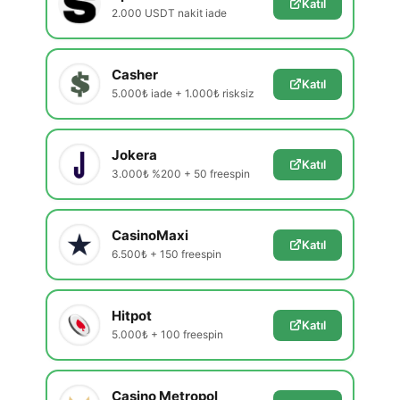
Katıl
2.000 USDT nakit iade
Casher
Katıl
5.000₺ iade + 1.000₺ risksiz
Jokera
Katıl
3.000₺ %200 + 50 freespin
CasinoMaxi
Katıl
6.500₺ + 150 freespin
Hitpot
Katıl
5.000₺ + 100 freespin
Casino Metropol