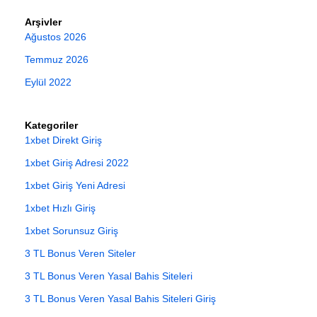
Arşivler
Ağustos 2026
Temmuz 2026
Eylül 2022
Kategoriler
1xbet Direkt Giriş
1xbet Giriş Adresi 2022
1xbet Giriş Yeni Adresi
1xbet Hızlı Giriş
1xbet Sorunsuz Giriş
3 TL Bonus Veren Siteler
3 TL Bonus Veren Yasal Bahis Siteleri
3 TL Bonus Veren Yasal Bahis Siteleri Giriş