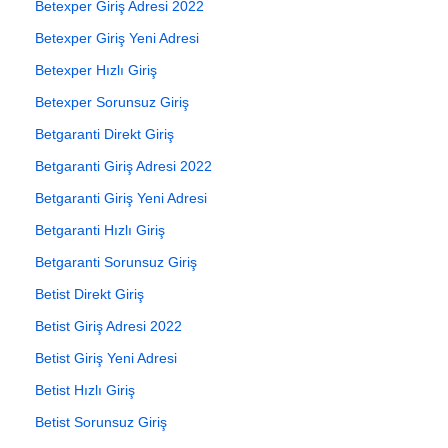
Betexper Giriş Adresi 2022
Betexper Giriş Yeni Adresi
Betexper Hızlı Giriş
Betexper Sorunsuz Giriş
Betgaranti Direkt Giriş
Betgaranti Giriş Adresi 2022
Betgaranti Giriş Yeni Adresi
Betgaranti Hızlı Giriş
Betgaranti Sorunsuz Giriş
Betist Direkt Giriş
Betist Giriş Adresi 2022
Betist Giriş Yeni Adresi
Betist Hızlı Giriş
Betist Sorunsuz Giriş