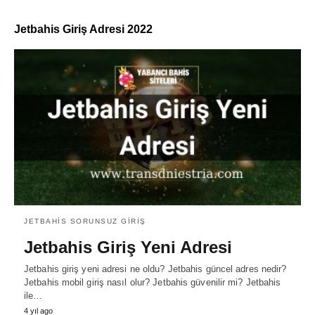
Jetbahis Giriş Adresi 2022
JETBAHIS SORUNSUZ GIRIŞ
Jetbahis Giriş Yeni Adresi
Jetbahis giriş yeni adresi ne oldu? Jetbahis güncel adres nedir?
Jetbahis mobil giriş nasıl olur? Jetbahis güvenilir mi? Jetbahis
ile…
4 yıl ago