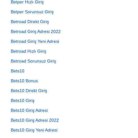
Betper Hızlı Giriş
Betper Sorunsuz Giriş
Betroad Direkt Giriş
Betroad Giriş Adresi 2022
Betroad Giriş Yeni Adresi
Betroad Hızlı Giriş
Betroad Sorunsuz Giriş
Bets10
Bets10 Bonus
Bets10 Direkt Giriş
Bets10 Giriş
Bets10 Giriş Adresi
Bets10 Giriş Adresi 2022
Bets10 Giriş Yeni Adresi