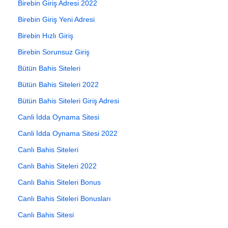
Birebin Giriş Adresi 2022
Birebin Giriş Yeni Adresi
Birebin Hızlı Giriş
Birebin Sorunsuz Giriş
Bütün Bahis Siteleri
Bütün Bahis Siteleri 2022
Bütün Bahis Siteleri Giriş Adresi
Canli İdda Oynama Sitesi
Canli İdda Oynama Sitesi 2022
Canlı Bahis Siteleri
Canlı Bahis Siteleri 2022
Canlı Bahis Siteleri Bonus
Canlı Bahis Siteleri Bonusları
Canlı Bahis Sitesi