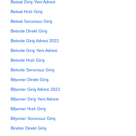
Betsat Giriş Yeni Adresi
Betsat Hızlı Giriş
Betsat Sorunsuz Giriş
Betvole Direkt Giriş
Betvole Giriş Adresi 2022
Betvole Giriş Yeni Adresi
Betvole Hızlı Giriş
Betvole Sorunsuz Giriş
Bilyoner Direkt Giriş
Bilyoner Giriş Adresi 2022
Bilyoner Giriş Yeni Adresi
Bilyoner Hızlı Giriş
Bilyoner Sorunsuz Giriş
Birebin Direkt Giriş