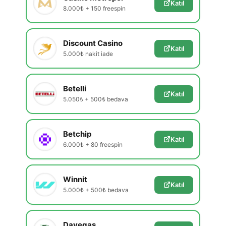
Katıl
8.000₺ + 150 freespin
Discount Casino
Katıl
5.000₺ nakit iade
Betelli
Katıl
5.050₺ + 500₺ bedava
Betchip
Katıl
6.000₺ + 80 freespin
Winnit
Katıl
5.000₺ + 500₺ bedava
Davegas