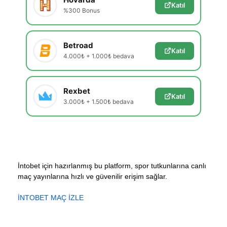
Katıl
%300 Bonus
Betroad
Katıl
4.000₺ + 1.000₺ bedava
Rexbet
Katıl
3.000₺ + 1.500₺ bedava
İntobet için hazırlanmış bu platform, spor tutkunlarına canlı
maç yayınlarına hızlı ve güvenilir erişim sağlar.
İNTOBET MAÇ İZLE