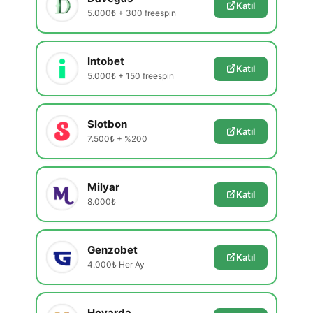
Katıl
5.000₺ + 300 freespin
Intobet
Katıl
5.000₺ + 150 freespin
Slotbon
Katıl
7.500₺ + %200
Milyar
Katıl
8.000₺
Genzobet
Katıl
4.000₺ Her Ay
Hovarda