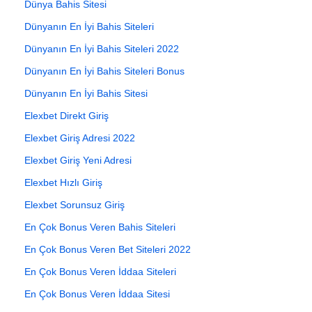
Dünya Bahis Sitesi
Dünyanın En İyi Bahis Siteleri
Dünyanın En İyi Bahis Siteleri 2022
Dünyanın En İyi Bahis Siteleri Bonus
Dünyanın En İyi Bahis Sitesi
Elexbet Direkt Giriş
Elexbet Giriş Adresi 2022
Elexbet Giriş Yeni Adresi
Elexbet Hızlı Giriş
Elexbet Sorunsuz Giriş
En Çok Bonus Veren Bahis Siteleri
En Çok Bonus Veren Bet Siteleri 2022
En Çok Bonus Veren İddaa Siteleri
En Çok Bonus Veren İddaa Sitesi