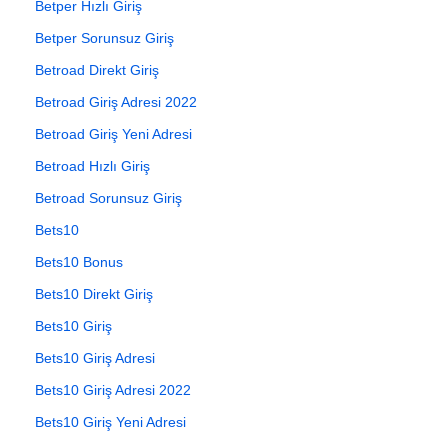
Betper Hızlı Giriş
Betper Sorunsuz Giriş
Betroad Direkt Giriş
Betroad Giriş Adresi 2022
Betroad Giriş Yeni Adresi
Betroad Hızlı Giriş
Betroad Sorunsuz Giriş
Bets10
Bets10 Bonus
Bets10 Direkt Giriş
Bets10 Giriş
Bets10 Giriş Adresi
Bets10 Giriş Adresi 2022
Bets10 Giriş Yeni Adresi