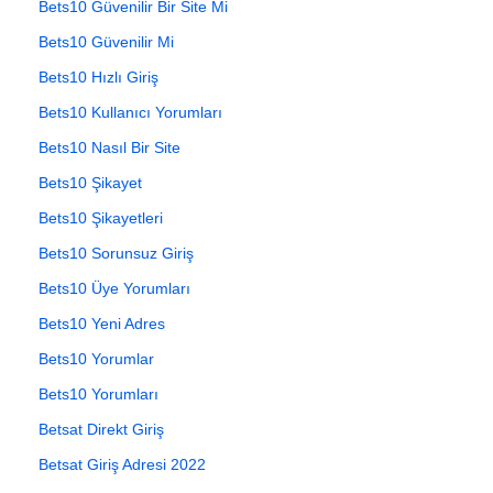
Bets10 Güvenilir Bir Site Mi
Bets10 Güvenilir Mi
Bets10 Hızlı Giriş
Bets10 Kullanıcı Yorumları
Bets10 Nasıl Bir Site
Bets10 Şikayet
Bets10 Şikayetleri
Bets10 Sorunsuz Giriş
Bets10 Üye Yorumları
Bets10 Yeni Adres
Bets10 Yorumlar
Bets10 Yorumları
Betsat Direkt Giriş
Betsat Giriş Adresi 2022