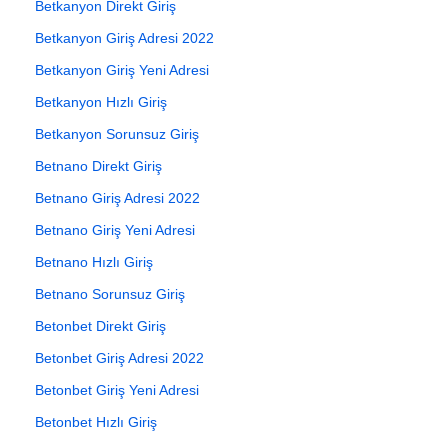
Betkanyon Direkt Giriş
Betkanyon Giriş Adresi 2022
Betkanyon Giriş Yeni Adresi
Betkanyon Hızlı Giriş
Betkanyon Sorunsuz Giriş
Betnano Direkt Giriş
Betnano Giriş Adresi 2022
Betnano Giriş Yeni Adresi
Betnano Hızlı Giriş
Betnano Sorunsuz Giriş
Betonbet Direkt Giriş
Betonbet Giriş Adresi 2022
Betonbet Giriş Yeni Adresi
Betonbet Hızlı Giriş