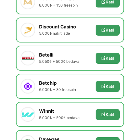
Katıl
8.000₺ + 150 freespin
Discount Casino
Katıl
5.000₺ nakit iade
Betelli
Katıl
5.050₺ + 500₺ bedava
Betchip
Katıl
6.000₺ + 80 freespin
Winnit
Katıl
5.000₺ + 500₺ bedava
Davegas