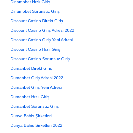
Dinamobet Hızlı Giriş
Dinamobet Sorunsuz Giriş
Discount Casino Direkt Giriş
Discount Casino Giriş Adresi 2022
Discount Casino Giriş Yeni Adresi
Discount Casino Hızlı Giriş
Discount Casino Sorunsuz Giriş
Dumanbet Direkt Giriş
Dumanbet Giriş Adresi 2022
Dumanbet Giriş Yeni Adresi
Dumanbet Hızlı Giriş
Dumanbet Sorunsuz Giriş
Dünya Bahis Şirketleri
Dünya Bahis Şirketleri 2022