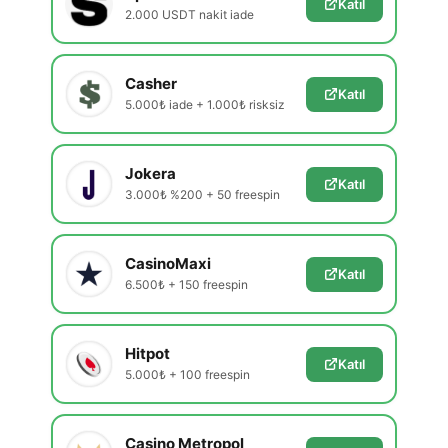
Katıl
2.000 USDT nakit iade
Casher
Katıl
5.000₺ iade + 1.000₺ risksiz
Jokera
Katıl
3.000₺ %200 + 50 freespin
CasinoMaxi
Katıl
6.500₺ + 150 freespin
Hitpot
Katıl
5.000₺ + 100 freespin
Casino Metropol