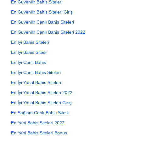
En Güvenilir Bahis Siteleri
En Güvenilir Bahis Siteleri Giriş
En Güvenilir Canlı Bahis Siteleri
En Güvenilir Canlı Bahis Siteleri 2022
En İyi Bahis Siteleri
En İyi Bahis Sitesi
En İyi Canlı Bahis
En İyi Canlı Bahis Siteleri
En İyi Yasal Bahis Siteleri
En İyi Yasal Bahis Siteleri 2022
En İyi Yasal Bahis Siteleri Giriş
En Sağlam Canlı Bahis Sitesi
En Yeni Bahis Siteleri 2022
En Yeni Bahis Siteleri Bonus