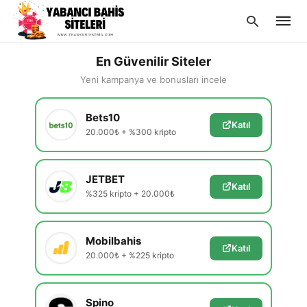
En Güvenilir Siteler
Yeni kampanya ve bonusları incele
Type
Bets10
your
Katıl
searc
20.000₺ + %300 kripto
query
and
hit
enter:
JETBET
Katıl
%325 kripto + 20.000₺
Mobilbahis
Katıl
20.000₺ + %225 kripto
Spino