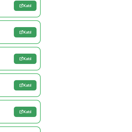
Katıl
Katıl
Katıl
Katıl
Katıl