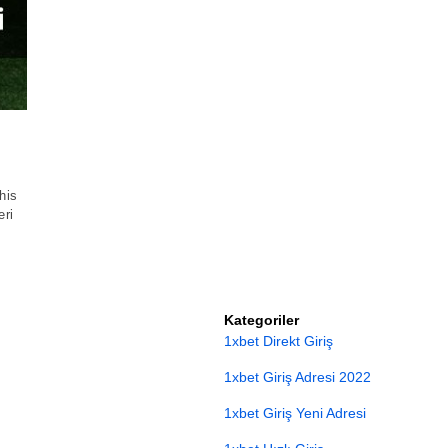
his
eri
Kategoriler
1xbet Direkt Giriş
1xbet Giriş Adresi 2022
1xbet Giriş Yeni Adresi