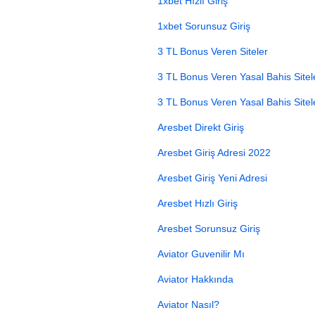
1xbet Hızlı Giriş
1xbet Sorunsuz Giriş
3 TL Bonus Veren Siteler
3 TL Bonus Veren Yasal Bahis Sitel
3 TL Bonus Veren Yasal Bahis Sitele
Aresbet Direkt Giriş
Aresbet Giriş Adresi 2022
Aresbet Giriş Yeni Adresi
Aresbet Hızlı Giriş
Aresbet Sorunsuz Giriş
Aviator Guvenilir Mı
Aviator Hakkında
Aviator Nasıl?