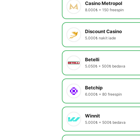
Casino Metropol
8.000₺ + 150 freespin
Discount Casino
5.000₺ nakit iade
Betelli
5.050₺ + 500₺ bedava
Betchip
6.000₺ + 80 freespin
Winnit
5.000₺ + 500₺ bedava