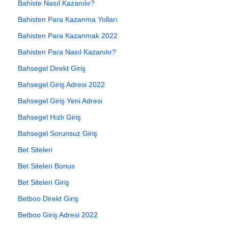
Bahiste Nasıl Kazanılır?
Bahisten Para Kazanma Yolları
Bahisten Para Kazanmak 2022
Bahisten Para Nasıl Kazanılır?
Bahsegel Direkt Giriş
Bahsegel Giriş Adresi 2022
Bahsegel Giriş Yeni Adresi
Bahsegel Hızlı Giriş
Bahsegel Sorunsuz Giriş
Bet Siteleri
Bet Siteleri Bonus
Bet Siteleri Giriş
Betboo Direkt Giriş
Betboo Giriş Adresi 2022