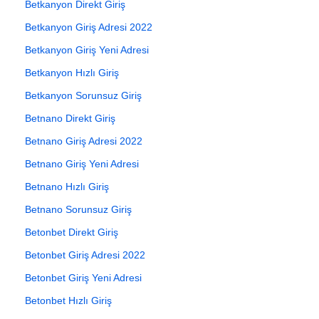
Betkanyon Direkt Giriş
Betkanyon Giriş Adresi 2022
Betkanyon Giriş Yeni Adresi
Betkanyon Hızlı Giriş
Betkanyon Sorunsuz Giriş
Betnano Direkt Giriş
Betnano Giriş Adresi 2022
Betnano Giriş Yeni Adresi
Betnano Hızlı Giriş
Betnano Sorunsuz Giriş
Betonbet Direkt Giriş
Betonbet Giriş Adresi 2022
Betonbet Giriş Yeni Adresi
Betonbet Hızlı Giriş