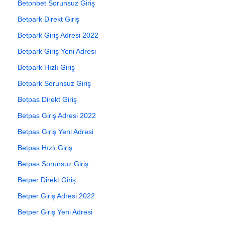
Betonbet Sorunsuz Giriş
Betpark Direkt Giriş
Betpark Giriş Adresi 2022
Betpark Giriş Yeni Adresi
Betpark Hızlı Giriş
Betpark Sorunsuz Giriş
Betpas Direkt Giriş
Betpas Giriş Adresi 2022
Betpas Giriş Yeni Adresi
Betpas Hızlı Giriş
Betpas Sorunsuz Giriş
Betper Direkt Giriş
Betper Giriş Adresi 2022
Betper Giriş Yeni Adresi