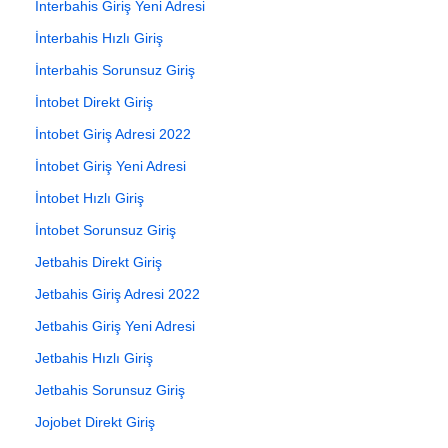
İnterbahis Giriş Yeni Adresi
İnterbahis Hızlı Giriş
İnterbahis Sorunsuz Giriş
İntobet Direkt Giriş
İntobet Giriş Adresi 2022
İntobet Giriş Yeni Adresi
İntobet Hızlı Giriş
İntobet Sorunsuz Giriş
Jetbahis Direkt Giriş
Jetbahis Giriş Adresi 2022
Jetbahis Giriş Yeni Adresi
Jetbahis Hızlı Giriş
Jetbahis Sorunsuz Giriş
Jojobet Direkt Giriş