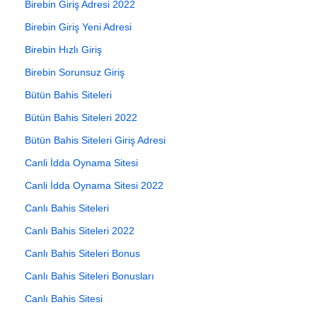
Birebin Giriş Adresi 2022
Birebin Giriş Yeni Adresi
Birebin Hızlı Giriş
Birebin Sorunsuz Giriş
Bütün Bahis Siteleri
Bütün Bahis Siteleri 2022
Bütün Bahis Siteleri Giriş Adresi
Canli İdda Oynama Sitesi
Canli İdda Oynama Sitesi 2022
Canlı Bahis Siteleri
Canlı Bahis Siteleri 2022
Canlı Bahis Siteleri Bonus
Canlı Bahis Siteleri Bonusları
Canlı Bahis Sitesi