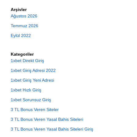
Arşivler
Ağustos 2026
Temmuz 2026
Eylül 2022
Kategoriler
1xbet Direkt Giriş
1xbet Giriş Adresi 2022
1xbet Giriş Yeni Adresi
1xbet Hızlı Giriş
1xbet Sorunsuz Giriş
3 TL Bonus Veren Siteler
3 TL Bonus Veren Yasal Bahis Siteleri
3 TL Bonus Veren Yasal Bahis Siteleri Giriş