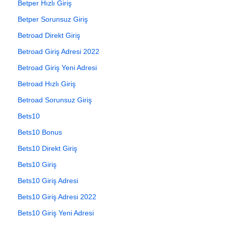
Betper Hızlı Giriş
Betper Sorunsuz Giriş
Betroad Direkt Giriş
Betroad Giriş Adresi 2022
Betroad Giriş Yeni Adresi
Betroad Hızlı Giriş
Betroad Sorunsuz Giriş
Bets10
Bets10 Bonus
Bets10 Direkt Giriş
Bets10 Giriş
Bets10 Giriş Adresi
Bets10 Giriş Adresi 2022
Bets10 Giriş Yeni Adresi