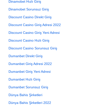
Dinamobet Hızlı Giriş
Dinamobet Sorunsuz Giriş
Discount Casino Direkt Giriş
Discount Casino Giriş Adresi 2022
Discount Casino Giriş Yeni Adresi
Discount Casino Hızlı Giriş
Discount Casino Sorunsuz Giriş
Dumanbet Direkt Giriş
Dumanbet Giriş Adresi 2022
Dumanbet Giriş Yeni Adresi
Dumanbet Hızlı Giriş
Dumanbet Sorunsuz Giriş
Dünya Bahis Şirketleri
Dünya Bahis Şirketleri 2022