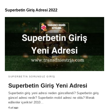
Superbetin Giriş Adresi 2022
SUPERBETIN SORUNSUZ GIRIŞ
Superbetin Giriş Yeni Adresi
Superbetin giriş yeni adresi neden güncellendi? Superbetin giriş
güncel adresi nedir? Superbetin mobil adresi ne oldu? Merak
edilenler içerikte! 2010…
4 yıl ago