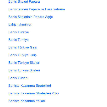
Bahis Siteleri Papara
Bahis Siteleri Papara ile Para Yatırma
Bahis Sitelerinin Papara Açığı
bahis tahminleri
Bahis Türkiye
Bahis Turkiye
Bahis Türkiye Giriş
Bahis Turkiye Giriş
Bahis Türkiye Siteleri
Bahis Turkiye Siteleri
Bahis Türleri
Bahiste Kazanma Stratejileri
Bahiste Kazanma Stratejileri 2022
Bahiste Kazanma Yolları