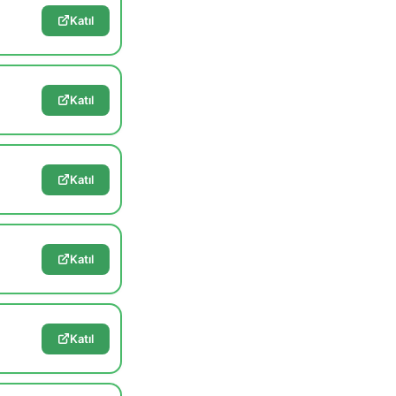
Katıl
Katıl
Katıl
Katıl
Katıl