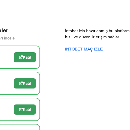
eler
İntobet için hazırlanmış bu platform
hızlı ve güvenilir erişim sağlar.
ı incele
İNTOBET MAÇ İZLE
Katıl
Katıl
Katıl