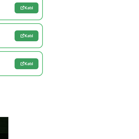
Katıl
Katıl
Katıl