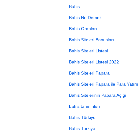
Bahis
Bahis Ne Demek
Bahis Oranları
Bahis Siteleri Bonusları
Bahis Siteleri Listesi
Bahis Siteleri Listesi 2022
Bahis Siteleri Papara
Bahis Siteleri Papara ile Para Yatı
Bahis Sitelerinin Papara Açığı
bahis tahminleri
Bahis Türkiye
Bahis Turkiye