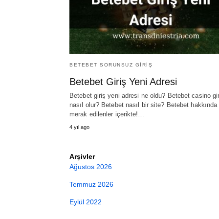
BETEBET SORUNSUZ GIRIŞ
Betebet Giriş Yeni Adresi
Betebet giriş yeni adresi ne oldu? Betebet casino gir
nasıl olur? Betebet nasıl bir site? Betebet hakkında
merak edilenler içerikte!…
4 yıl ago
Arşivler
Ağustos 2026
Temmuz 2026
Eylül 2022