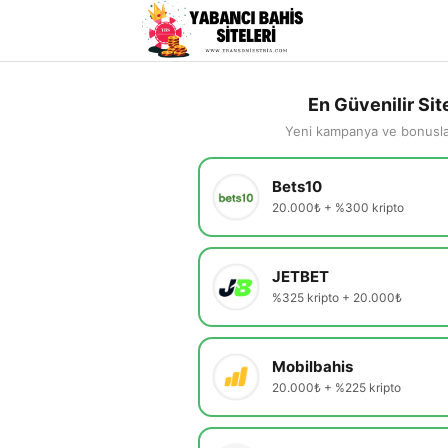
En Güvenilir Sit
Yeni kampanya ve bonuslar
Bets10
20.000₺ + %300 kripto
JETBET
%325 kripto + 20.000₺
Mobilbahis
20.000₺ + %225 kripto