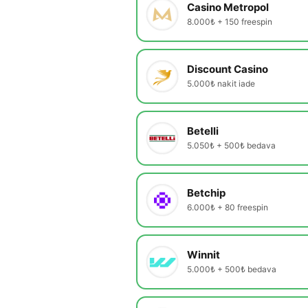
Casino Metropol
8.000₺ + 150 freespin
Discount Casino
5.000₺ nakit iade
Betelli
5.050₺ + 500₺ bedava
Betchip
6.000₺ + 80 freespin
Winnit
5.000₺ + 500₺ bedava