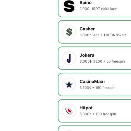
Spino
2.000 USDT nakit iade
Casher
5.000₺ iade + 1.000₺ risksiz
Jokera
3.000₺ %200 + 50 freespin
CasinoMaxi
6.500₺ + 150 freespin
Hitpot
5.000₺ + 100 freespin