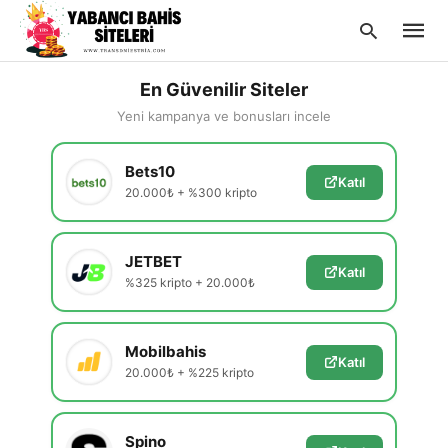
En Güvenilir Siteler
Yeni kampanya ve bonusları incele
Type
Bets10
your
Katıl
searc
20.000₺ + %300 kripto
query
and
hit
enter:
JETBET
Katıl
%325 kripto + 20.000₺
Mobilbahis
Katıl
20.000₺ + %225 kripto
Spino