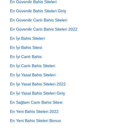
En Güvenilir Bahis Siteleri
En Güvenilir Bahis Siteleri Giriş
En Güvenilir Canlı Bahis Siteleri
En Güvenilir Canlı Bahis Siteleri 2022
En İyi Bahis Siteleri
En İyi Bahis Sitesi
En İyi Canlı Bahis
En İyi Canlı Bahis Siteleri
En İyi Yasal Bahis Siteleri
En İyi Yasal Bahis Siteleri 2022
En İyi Yasal Bahis Siteleri Giriş
En Sağlam Canlı Bahis Sitesi
En Yeni Bahis Siteleri 2022
En Yeni Bahis Siteleri Bonus