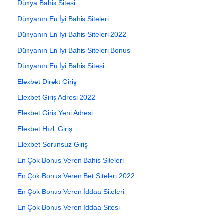
Dünya Bahis Sitesi
Dünyanın En İyi Bahis Siteleri
Dünyanın En İyi Bahis Siteleri 2022
Dünyanın En İyi Bahis Siteleri Bonus
Dünyanın En İyi Bahis Sitesi
Elexbet Direkt Giriş
Elexbet Giriş Adresi 2022
Elexbet Giriş Yeni Adresi
Elexbet Hızlı Giriş
Elexbet Sorunsuz Giriş
En Çok Bonus Veren Bahis Siteleri
En Çok Bonus Veren Bet Siteleri 2022
En Çok Bonus Veren İddaa Siteleri
En Çok Bonus Veren İddaa Sitesi