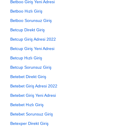
Betboo Giriş Yeni Adresi
Betboo Hızlı Giriş
Betboo Sorunsuz Giriş
Betcup Direkt Giriş
Betcup Giriş Adresi 2022
Betcup Giriş Yeni Adresi
Betcup Hızlı Giriş
Betcup Sorunsuz Giriş
Betebet Direkt Giriş
Betebet Giriş Adresi 2022
Betebet Giriş Yeni Adresi
Betebet Hızlı Giriş
Betebet Sorunsuz Giriş
Betexper Direkt Giriş