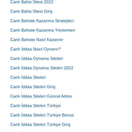
Canlı Bahis Sitesi 2022
Canlı Bahis Sitesi Giriş
Canlı Bahiste Kazanma Stratejileri
Canlı Bahiste Kazanma Yöntemleri
Canlı Bahiste Nasıl Kazanılır
Canlı İddaa Nasıl Oynanır?
Canlı İddaa Oynama Siteleri
Canlı İddaa Oynama Siteleri 2022
Canlı İddaa Siteleri
Canlı İddaa Siteleri Giriş
Canlı İddaa Siteleri Güncel Adres
Canlı İddaa Siteleri Türkiye
Canlı İddaa Siteleri Türkiye Bonus
Canlı İddaa Siteleri Türkiye Giriş