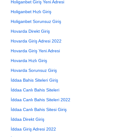
Holiganbet Giriş Yeni Adresi
Holiganbet Hızlı Giriş
Holiganbet Sorunsuz Giriş
Hovarda Direkt Giriş
Hovarda Giriş Adresi 2022
Hovarda Giriş Yeni Adresi
Hovarda Hızlı Giriş
Hovarda Sorunsuz Giriş
İddaa Bahis Siteleri Giriş
İddaa Canlı Bahis Siteleri
İddaa Canlı Bahis Siteleri 2022
İddaa Canlı Bahis Sitesi Giriş
İddaa Direkt Giriş
İddaa Giriş Adresi 2022