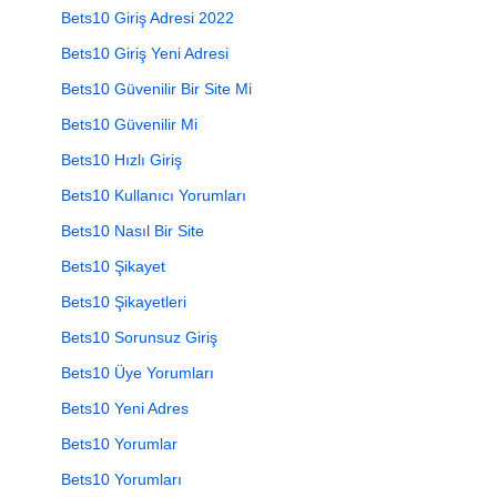
Bets10 Giriş Adresi 2022
Bets10 Giriş Yeni Adresi
Bets10 Güvenilir Bir Site Mi
Bets10 Güvenilir Mi
Bets10 Hızlı Giriş
Bets10 Kullanıcı Yorumları
Bets10 Nasıl Bir Site
Bets10 Şikayet
Bets10 Şikayetleri
Bets10 Sorunsuz Giriş
Bets10 Üye Yorumları
Bets10 Yeni Adres
Bets10 Yorumlar
Bets10 Yorumları