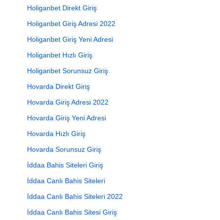
Holiganbet Direkt Giriş
Holiganbet Giriş Adresi 2022
Holiganbet Giriş Yeni Adresi
Holiganbet Hızlı Giriş
Holiganbet Sorunsuz Giriş
Hovarda Direkt Giriş
Hovarda Giriş Adresi 2022
Hovarda Giriş Yeni Adresi
Hovarda Hızlı Giriş
Hovarda Sorunsuz Giriş
İddaa Bahis Siteleri Giriş
İddaa Canlı Bahis Siteleri
İddaa Canlı Bahis Siteleri 2022
İddaa Canlı Bahis Sitesi Giriş