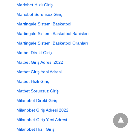
Mariobet Hızlı Giriş
Mariobet Sorunsuz Giriş
Martingale Sistemi Basketbol
Martingale Sistemi Basketbol Bahisleri
Martingale Sistemi Basketbol Oranları
Matbet Direkt Giriş
Matbet Giriş Adresi 2022
Matbet Giriş Yeni Adresi
Matbet Hızlı Giriş
Matbet Sorunsuz Giriş
Milanobet Direkt Giriş
Milanobet Giriş Adresi 2022
Milanobet Giriş Yeni Adresi
Milanobet Hızlı Giriş