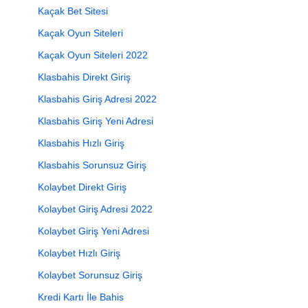
Kaçak Bet Sitesi
Kaçak Oyun Siteleri
Kaçak Oyun Siteleri 2022
Klasbahis Direkt Giriş
Klasbahis Giriş Adresi 2022
Klasbahis Giriş Yeni Adresi
Klasbahis Hızlı Giriş
Klasbahis Sorunsuz Giriş
Kolaybet Direkt Giriş
Kolaybet Giriş Adresi 2022
Kolaybet Giriş Yeni Adresi
Kolaybet Hızlı Giriş
Kolaybet Sorunsuz Giriş
Kredi Kartı İle Bahis