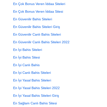
En Çok Bonus Veren İddaa Siteleri
En Çok Bonus Veren İddaa Sitesi
En Güvenilir Bahis Siteleri
En Güvenilir Bahis Siteleri Giriş
En Güvenilir Canlı Bahis Siteleri
En Güvenilir Canlı Bahis Siteleri 2022
En İyi Bahis Siteleri
En İyi Bahis Sitesi
En İyi Canlı Bahis
En İyi Canlı Bahis Siteleri
En İyi Yasal Bahis Siteleri
En İyi Yasal Bahis Siteleri 2022
En İyi Yasal Bahis Siteleri Giriş
En Sağlam Canlı Bahis Sitesi