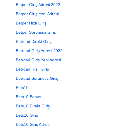
Betper Giriş Adresi 2022
Betper Giriş Yeni Adresi
Betper Hızlı Giriş
Betper Sorunsuz Giriş
Betroad Direkt Giriş
Betroad Giriş Adresi 2022
Betroad Giriş Yeni Adresi
Betroad Hızlı Giriş
Betroad Sorunsuz Giriş
Bets10
Bets10 Bonus
Bets10 Direkt Giriş
Bets10 Giriş
Bets10 Giriş Adresi