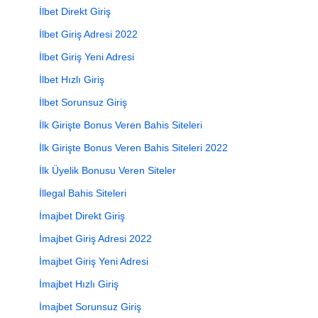
İlbet Direkt Giriş
İlbet Giriş Adresi 2022
İlbet Giriş Yeni Adresi
İlbet Hızlı Giriş
İlbet Sorunsuz Giriş
İlk Girişte Bonus Veren Bahis Siteleri
İlk Girişte Bonus Veren Bahis Siteleri 2022
İlk Üyelik Bonusu Veren Siteler
İllegal Bahis Siteleri
İmajbet Direkt Giriş
İmajbet Giriş Adresi 2022
İmajbet Giriş Yeni Adresi
İmajbet Hızlı Giriş
İmajbet Sorunsuz Giriş