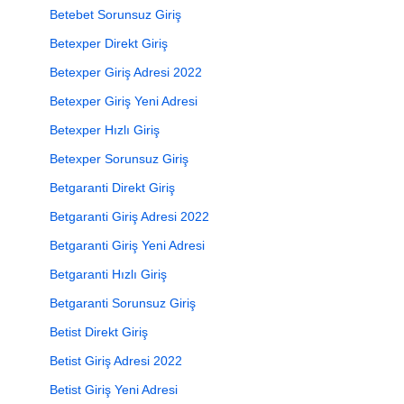
Betebet Sorunsuz Giriş
Betexper Direkt Giriş
Betexper Giriş Adresi 2022
Betexper Giriş Yeni Adresi
Betexper Hızlı Giriş
Betexper Sorunsuz Giriş
Betgaranti Direkt Giriş
Betgaranti Giriş Adresi 2022
Betgaranti Giriş Yeni Adresi
Betgaranti Hızlı Giriş
Betgaranti Sorunsuz Giriş
Betist Direkt Giriş
Betist Giriş Adresi 2022
Betist Giriş Yeni Adresi