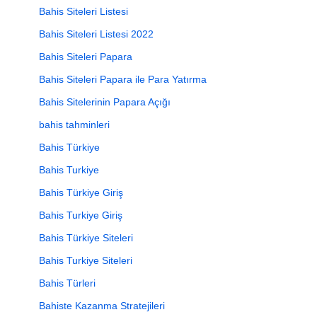
Bahis Siteleri Listesi
Bahis Siteleri Listesi 2022
Bahis Siteleri Papara
Bahis Siteleri Papara ile Para Yatırma
Bahis Sitelerinin Papara Açığı
bahis tahminleri
Bahis Türkiye
Bahis Turkiye
Bahis Türkiye Giriş
Bahis Turkiye Giriş
Bahis Türkiye Siteleri
Bahis Turkiye Siteleri
Bahis Türleri
Bahiste Kazanma Stratejileri