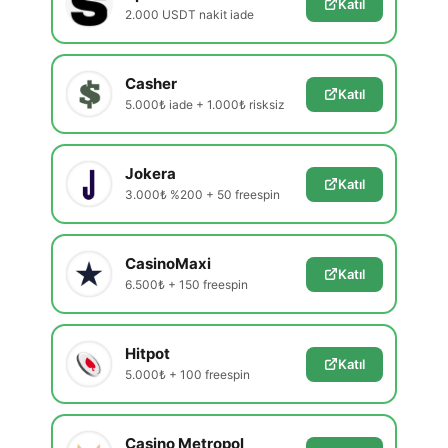
Katıl
2.000 USDT nakit iade
Casher
Katıl
5.000₺ iade + 1.000₺ risksiz
Jokera
Katıl
3.000₺ %200 + 50 freespin
CasinoMaxi
Katıl
6.500₺ + 150 freespin
Hitpot
Katıl
5.000₺ + 100 freespin
Casino Metropol