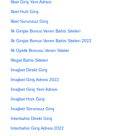
İlbet Giriş Yeni Adresi
İlbet Hızlı Giriş
İlbet Sorunsuz Giriş
İlk Girişte Bonus Veren Bahis Siteleri
İlk Girişte Bonus Veren Bahis Siteleri 2022
İlk Üyelik Bonusu Veren Siteler
İllegal Bahis Siteleri
İmajbet Direkt Giriş
İmajbet Giriş Adresi 2022
İmajbet Giriş Yeni Adresi
İmajbet Hızlı Giriş
İmajbet Sorunsuz Giriş
İnterbahis Direkt Giriş
İnterbahis Giriş Adresi 2022