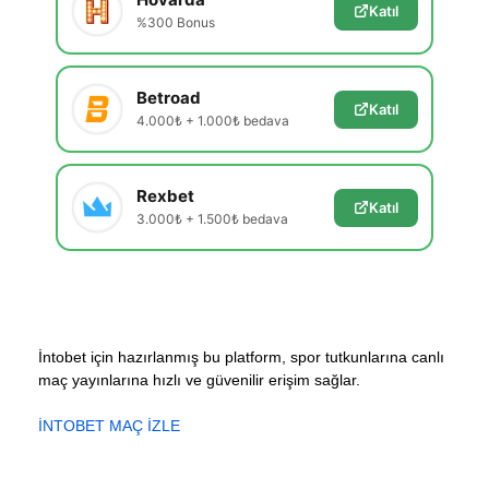
Katıl
%300 Bonus
Betroad
Katıl
4.000₺ + 1.000₺ bedava
Rexbet
Katıl
3.000₺ + 1.500₺ bedava
İntobet için hazırlanmış bu platform, spor tutkunlarına canlı
maç yayınlarına hızlı ve güvenilir erişim sağlar.
İNTOBET MAÇ İZLE