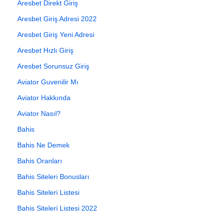
Aresbet Direkt Giriş
Aresbet Giriş Adresi 2022
Aresbet Giriş Yeni Adresi
Aresbet Hızlı Giriş
Aresbet Sorunsuz Giriş
Aviator Guvenilir Mı
Aviator Hakkında
Aviator Nasıl?
Bahis
Bahis Ne Demek
Bahis Oranları
Bahis Siteleri Bonusları
Bahis Siteleri Listesi
Bahis Siteleri Listesi 2022