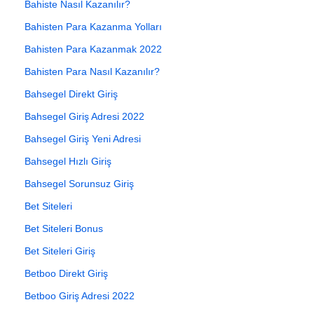
Bahiste Nasıl Kazanılır?
Bahisten Para Kazanma Yolları
Bahisten Para Kazanmak 2022
Bahisten Para Nasıl Kazanılır?
Bahsegel Direkt Giriş
Bahsegel Giriş Adresi 2022
Bahsegel Giriş Yeni Adresi
Bahsegel Hızlı Giriş
Bahsegel Sorunsuz Giriş
Bet Siteleri
Bet Siteleri Bonus
Bet Siteleri Giriş
Betboo Direkt Giriş
Betboo Giriş Adresi 2022