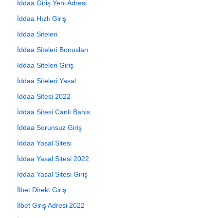
İddaa Giriş Yeni Adresi
İddaa Hızlı Giriş
İddaa Siteleri
İddaa Siteleri Bonusları
İddaa Siteleri Giriş
İddaa Siteleri Yasal
İddaa Sitesi 2022
İddaa Sitesi Canlı Bahis
İddaa Sorunsuz Giriş
İddaa Yasal Sitesi
İddaa Yasal Sitesi 2022
İddaa Yasal Sitesi Giriş
İlbet Direkt Giriş
İlbet Giriş Adresi 2022