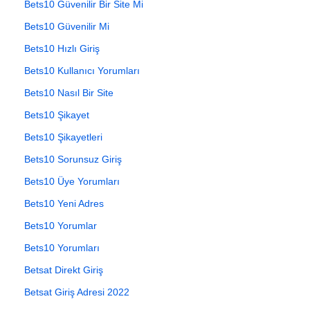
Bets10 Güvenilir Bir Site Mi
Bets10 Güvenilir Mi
Bets10 Hızlı Giriş
Bets10 Kullanıcı Yorumları
Bets10 Nasıl Bir Site
Bets10 Şikayet
Bets10 Şikayetleri
Bets10 Sorunsuz Giriş
Bets10 Üye Yorumları
Bets10 Yeni Adres
Bets10 Yorumlar
Bets10 Yorumları
Betsat Direkt Giriş
Betsat Giriş Adresi 2022