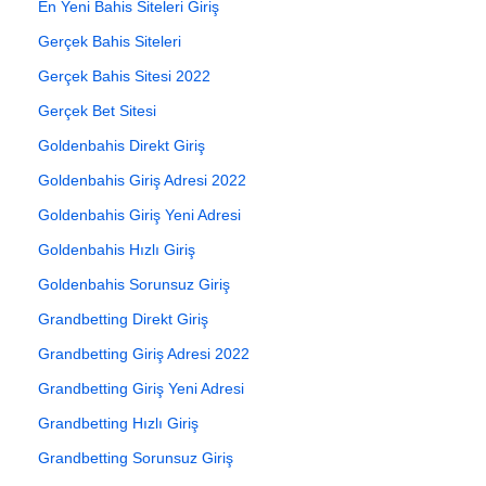
En Yeni Bahis Siteleri Giriş
Gerçek Bahis Siteleri
Gerçek Bahis Sitesi 2022
Gerçek Bet Sitesi
Goldenbahis Direkt Giriş
Goldenbahis Giriş Adresi 2022
Goldenbahis Giriş Yeni Adresi
Goldenbahis Hızlı Giriş
Goldenbahis Sorunsuz Giriş
Grandbetting Direkt Giriş
Grandbetting Giriş Adresi 2022
Grandbetting Giriş Yeni Adresi
Grandbetting Hızlı Giriş
Grandbetting Sorunsuz Giriş