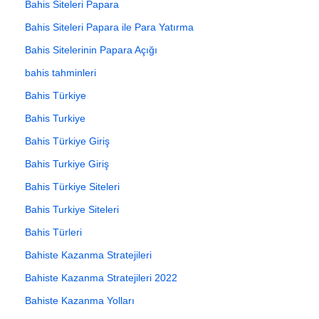
Bahis Siteleri Papara
Bahis Siteleri Papara ile Para Yatırma
Bahis Sitelerinin Papara Açığı
bahis tahminleri
Bahis Türkiye
Bahis Turkiye
Bahis Türkiye Giriş
Bahis Turkiye Giriş
Bahis Türkiye Siteleri
Bahis Turkiye Siteleri
Bahis Türleri
Bahiste Kazanma Stratejileri
Bahiste Kazanma Stratejileri 2022
Bahiste Kazanma Yolları