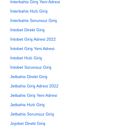
İnterbahis Giriş Yeni Adresi
İnterbahis Hızlı Giriş
İnterbahis Sorunsuz Giriş
İntobet Direkt Giriş
İntobet Giriş Adresi 2022
İntobet Giriş Yeni Adresi
İntobet Hızlı Giriş
İntobet Sorunsuz Giriş
Jetbahis Direkt Giriş
Jetbahis Giriş Adresi 2022
Jetbahis Giriş Yeni Adresi
Jetbahis Hızlı Giriş
Jetbahis Sorunsuz Giriş
Jojobet Direkt Giriş