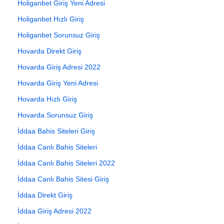
Holiganbet Giriş Yeni Adresi
Holiganbet Hızlı Giriş
Holiganbet Sorunsuz Giriş
Hovarda Direkt Giriş
Hovarda Giriş Adresi 2022
Hovarda Giriş Yeni Adresi
Hovarda Hızlı Giriş
Hovarda Sorunsuz Giriş
İddaa Bahis Siteleri Giriş
İddaa Canlı Bahis Siteleri
İddaa Canlı Bahis Siteleri 2022
İddaa Canlı Bahis Sitesi Giriş
İddaa Direkt Giriş
İddaa Giriş Adresi 2022