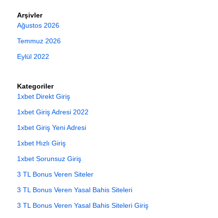
Arşivler
Ağustos 2026
Temmuz 2026
Eylül 2022
Kategoriler
1xbet Direkt Giriş
1xbet Giriş Adresi 2022
1xbet Giriş Yeni Adresi
1xbet Hızlı Giriş
1xbet Sorunsuz Giriş
3 TL Bonus Veren Siteler
3 TL Bonus Veren Yasal Bahis Siteleri
3 TL Bonus Veren Yasal Bahis Siteleri Giriş