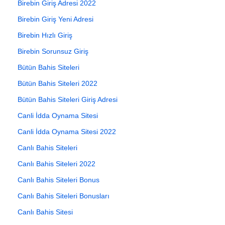
Birebin Giriş Adresi 2022
Birebin Giriş Yeni Adresi
Birebin Hızlı Giriş
Birebin Sorunsuz Giriş
Bütün Bahis Siteleri
Bütün Bahis Siteleri 2022
Bütün Bahis Siteleri Giriş Adresi
Canli İdda Oynama Sitesi
Canli İdda Oynama Sitesi 2022
Canlı Bahis Siteleri
Canlı Bahis Siteleri 2022
Canlı Bahis Siteleri Bonus
Canlı Bahis Siteleri Bonusları
Canlı Bahis Sitesi