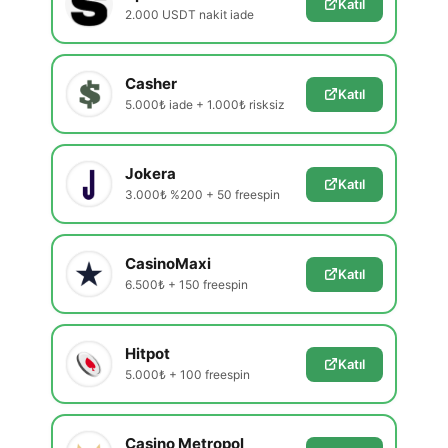
Katıl
2.000 USDT nakit iade
Casher
Katıl
5.000₺ iade + 1.000₺ risksiz
Jokera
Katıl
3.000₺ %200 + 50 freespin
CasinoMaxi
Katıl
6.500₺ + 150 freespin
Hitpot
Katıl
5.000₺ + 100 freespin
Casino Metropol