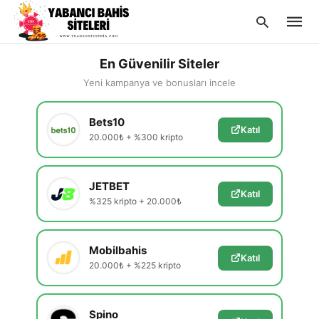
En Güvenilir Siteler
Yeni kampanya ve bonusları incele
Type
Bets10
your
Katıl
searc
20.000₺ + %300 kripto
query
and
hit
enter:
JETBET
Katıl
%325 kripto + 20.000₺
Mobilbahis
Katıl
20.000₺ + %225 kripto
Spino