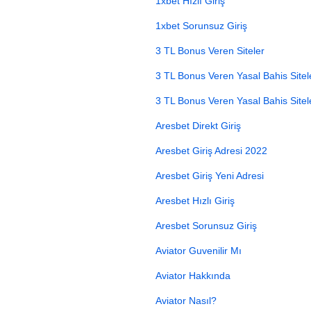
1xbet Hızlı Giriş
1xbet Sorunsuz Giriş
3 TL Bonus Veren Siteler
3 TL Bonus Veren Yasal Bahis Sitel
3 TL Bonus Veren Yasal Bahis Sitele
Aresbet Direkt Giriş
Aresbet Giriş Adresi 2022
Aresbet Giriş Yeni Adresi
Aresbet Hızlı Giriş
Aresbet Sorunsuz Giriş
Aviator Guvenilir Mı
Aviator Hakkında
Aviator Nasıl?