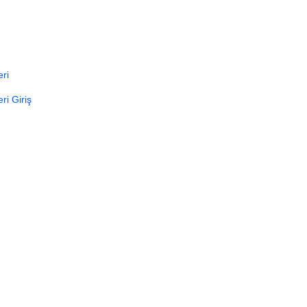
eri
ri Giriş