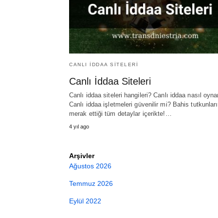
CANLI İDDAA SITELERI
Canlı İddaa Siteleri
Canlı iddaa siteleri hangileri? Canlı iddaa nasıl oyna
Canlı iddaa işletmeleri güvenilir mi? Bahis tutkunlar
merak ettiği tüm detaylar içerikte!…
4 yıl ago
Arşivler
Ağustos 2026
Temmuz 2026
Eylül 2022