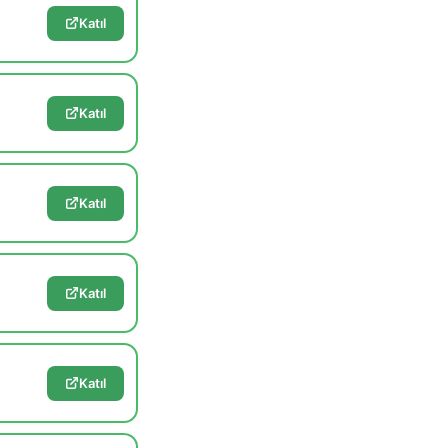
Katıl
Katıl
Katıl
Katıl
Katıl