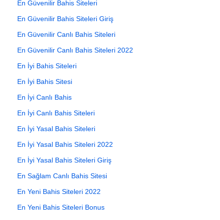
En Güvenilir Bahis Siteleri
En Güvenilir Bahis Siteleri Giriş
En Güvenilir Canlı Bahis Siteleri
En Güvenilir Canlı Bahis Siteleri 2022
En İyi Bahis Siteleri
En İyi Bahis Sitesi
En İyi Canlı Bahis
En İyi Canlı Bahis Siteleri
En İyi Yasal Bahis Siteleri
En İyi Yasal Bahis Siteleri 2022
En İyi Yasal Bahis Siteleri Giriş
En Sağlam Canlı Bahis Sitesi
En Yeni Bahis Siteleri 2022
En Yeni Bahis Siteleri Bonus