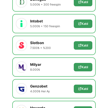
Katıl
5.000₺ + 300 freespin
Intobet
Katıl
5.000₺ + 150 freespin
Slotbon
Katıl
7.500₺ + %200
Milyar
Katıl
8.000₺
Genzobet
Katıl
4.000₺ Her Ay
Hovarda