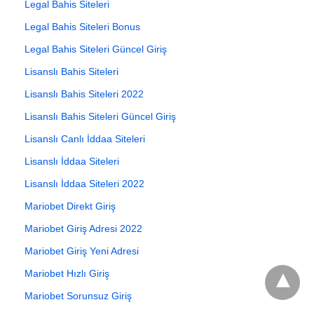
Legal Bahis Siteleri
Legal Bahis Siteleri Bonus
Legal Bahis Siteleri Güncel Giriş
Lisanslı Bahis Siteleri
Lisanslı Bahis Siteleri 2022
Lisanslı Bahis Siteleri Güncel Giriş
Lisanslı Canlı İddaa Siteleri
Lisanslı İddaa Siteleri
Lisanslı İddaa Siteleri 2022
Mariobet Direkt Giriş
Mariobet Giriş Adresi 2022
Mariobet Giriş Yeni Adresi
Mariobet Hızlı Giriş
Mariobet Sorunsuz Giriş