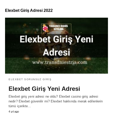
Elexbet Giriş Adresi 2022
ELEXBET SORUNSUZ GIRIŞ
Elexbet Giriş Yeni Adresi
Elexbet giriş yeni adresi ne oldu? Elexbet casino giriş adresi
nedir? Elexbet güvenilir mi? Elexbet hakkında merak edilenlerin
tümü içerikte…
4 yıl ago