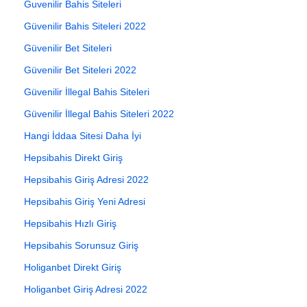
Guvenilir Bahis Siteleri
Güvenilir Bahis Siteleri 2022
Güvenilir Bet Siteleri
Güvenilir Bet Siteleri 2022
Güvenilir İllegal Bahis Siteleri
Güvenilir İllegal Bahis Siteleri 2022
Hangi İddaa Sitesi Daha İyi
Hepsibahis Direkt Giriş
Hepsibahis Giriş Adresi 2022
Hepsibahis Giriş Yeni Adresi
Hepsibahis Hızlı Giriş
Hepsibahis Sorunsuz Giriş
Holiganbet Direkt Giriş
Holiganbet Giriş Adresi 2022