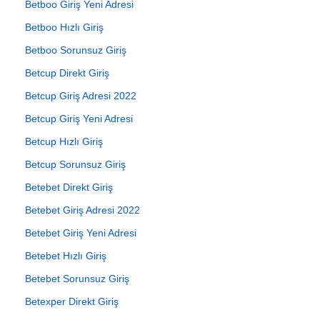
Betboo Giriş Yeni Adresi
Betboo Hızlı Giriş
Betboo Sorunsuz Giriş
Betcup Direkt Giriş
Betcup Giriş Adresi 2022
Betcup Giriş Yeni Adresi
Betcup Hızlı Giriş
Betcup Sorunsuz Giriş
Betebet Direkt Giriş
Betebet Giriş Adresi 2022
Betebet Giriş Yeni Adresi
Betebet Hızlı Giriş
Betebet Sorunsuz Giriş
Betexper Direkt Giriş