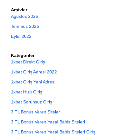
Arşivler
Ağustos 2026
Temmuz 2026
Eylül 2022
Kategoriler
1xbet Direkt Giriş
1xbet Giriş Adresi 2022
1xbet Giriş Yeni Adresi
1xbet Hızlı Giriş
1xbet Sorunsuz Giriş
3 TL Bonus Veren Siteler
3 TL Bonus Veren Yasal Bahis Siteleri
3 TL Bonus Veren Yasal Bahis Siteleri Giriş