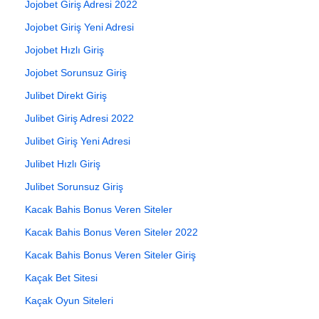
Jojobet Giriş Adresi 2022
Jojobet Giriş Yeni Adresi
Jojobet Hızlı Giriş
Jojobet Sorunsuz Giriş
Julibet Direkt Giriş
Julibet Giriş Adresi 2022
Julibet Giriş Yeni Adresi
Julibet Hızlı Giriş
Julibet Sorunsuz Giriş
Kacak Bahis Bonus Veren Siteler
Kacak Bahis Bonus Veren Siteler 2022
Kacak Bahis Bonus Veren Siteler Giriş
Kaçak Bet Sitesi
Kaçak Oyun Siteleri