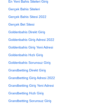
En Yeni Bahis Siteleri Giriş
Gerçek Bahis Siteleri
Gerçek Bahis Sitesi 2022
Gerçek Bet Sitesi
Goldenbahis Direkt Giriş
Goldenbahis Giriş Adresi 2022
Goldenbahis Giriş Yeni Adresi
Goldenbahis Hızlı Giriş
Goldenbahis Sorunsuz Giriş
Grandbetting Direkt Giriş
Grandbetting Giriş Adresi 2022
Grandbetting Giriş Yeni Adresi
Grandbetting Hızlı Giriş
Grandbetting Sorunsuz Giriş