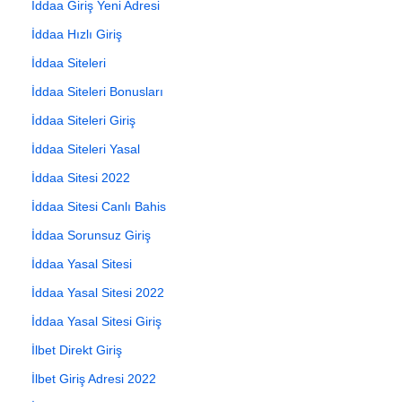
İddaa Giriş Yeni Adresi
İddaa Hızlı Giriş
İddaa Siteleri
İddaa Siteleri Bonusları
İddaa Siteleri Giriş
İddaa Siteleri Yasal
İddaa Sitesi 2022
İddaa Sitesi Canlı Bahis
İddaa Sorunsuz Giriş
İddaa Yasal Sitesi
İddaa Yasal Sitesi 2022
İddaa Yasal Sitesi Giriş
İlbet Direkt Giriş
İlbet Giriş Adresi 2022