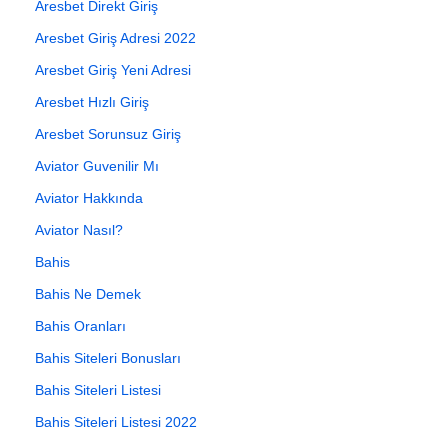
Aresbet Direkt Giriş
Aresbet Giriş Adresi 2022
Aresbet Giriş Yeni Adresi
Aresbet Hızlı Giriş
Aresbet Sorunsuz Giriş
Aviator Guvenilir Mı
Aviator Hakkında
Aviator Nasıl?
Bahis
Bahis Ne Demek
Bahis Oranları
Bahis Siteleri Bonusları
Bahis Siteleri Listesi
Bahis Siteleri Listesi 2022