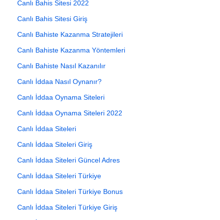
Canlı Bahis Sitesi 2022
Canlı Bahis Sitesi Giriş
Canlı Bahiste Kazanma Stratejileri
Canlı Bahiste Kazanma Yöntemleri
Canlı Bahiste Nasıl Kazanılır
Canlı İddaa Nasıl Oynanır?
Canlı İddaa Oynama Siteleri
Canlı İddaa Oynama Siteleri 2022
Canlı İddaa Siteleri
Canlı İddaa Siteleri Giriş
Canlı İddaa Siteleri Güncel Adres
Canlı İddaa Siteleri Türkiye
Canlı İddaa Siteleri Türkiye Bonus
Canlı İddaa Siteleri Türkiye Giriş