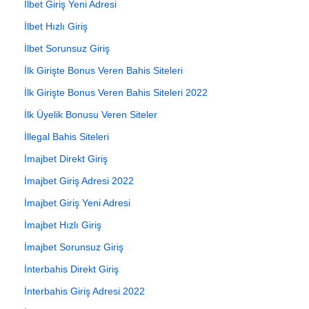
İlbet Giriş Yeni Adresi
İlbet Hızlı Giriş
İlbet Sorunsuz Giriş
İlk Girişte Bonus Veren Bahis Siteleri
İlk Girişte Bonus Veren Bahis Siteleri 2022
İlk Üyelik Bonusu Veren Siteler
İllegal Bahis Siteleri
İmajbet Direkt Giriş
İmajbet Giriş Adresi 2022
İmajbet Giriş Yeni Adresi
İmajbet Hızlı Giriş
İmajbet Sorunsuz Giriş
İnterbahis Direkt Giriş
İnterbahis Giriş Adresi 2022