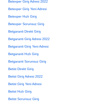
Betexper Giriş Adresi 2022
Betexper Giriş Yeni Adresi
Betexper Hızlı Giriş
Betexper Sorunsuz Giriş
Betgaranti Direkt Giriş
Betgaranti Giriş Adresi 2022
Betgaranti Giriş Yeni Adresi
Betgaranti Hızlı Giriş
Betgaranti Sorunsuz Giriş
Betist Direkt Giriş
Betist Giriş Adresi 2022
Betist Giriş Yeni Adresi
Betist Hızlı Giriş
Betist Sorunsuz Giriş