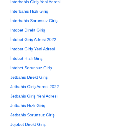
İnterbahis Giriş Yeni Adresi
İnterbahis Hızlı Giriş
İnterbahis Sorunsuz Giriş
İntobet Direkt Giriş
İntobet Giriş Adresi 2022
İntobet Giriş Yeni Adresi
İntobet Hızlı Giriş
İntobet Sorunsuz Giriş
Jetbahis Direkt Giriş
Jetbahis Giriş Adresi 2022
Jetbahis Giriş Yeni Adresi
Jetbahis Hızlı Giriş
Jetbahis Sorunsuz Giriş
Jojobet Direkt Giriş