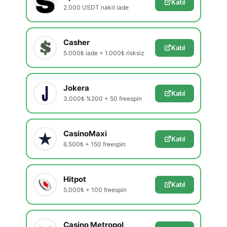
Katıl
2.000 USDT nakit iade
Casher
Katıl
5.000₺ iade + 1.000₺ risksiz
Jokera
Katıl
3.000₺ %200 + 50 freespin
CasinoMaxi
Katıl
6.500₺ + 150 freespin
Hitpot
Katıl
5.000₺ + 100 freespin
Casino Metropol