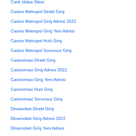
Canlı İddaa Sitesi
Casino Metropol Direkt Giriş
Casino Metropol Giriş Adresi 2022
Casino Metropol Giriş Yeni Adresi
Casino Metropol Hızlı Giriş
Casino Metropol Sorunsuz Giriş
Casinomaxi Direkt Giriş
Casinomaxi Giriş Adresi 2022
Casinomaxi Giriş Yeni Adresi
Casinomaxi Hızlı Giriş
Casinomaxi Sorunsuz Giriş
Dinamobet Direkt Giriş
Dinamobet Giriş Adresi 2022
Dinamobet Giriş Yeni Adresi