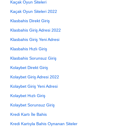
Kaçak Oyun Siteleri
Kaçak Oyun Siteleri 2022
Klasbahis Direkt Giriş
Klasbahis Giriş Adresi 2022
Klasbahis Giriş Yeni Adresi
Klasbahis Hızlı Giriş
Klasbahis Sorunsuz Giriş
Kolaybet Direkt Giriş
Kolaybet Giriş Adresi 2022
Kolaybet Giriş Yeni Adresi
Kolaybet Hızlı Giriş
Kolaybet Sorunsuz Giriş
Kredi Kartı İle Bahis
Kredi Kartıyla Bahis Oynanan Siteler