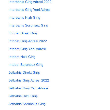
İnterbahis Giriş Adresi 2022
İnterbahis Giriş Yeni Adresi
İnterbahis Hızlı Giriş
İnterbahis Sorunsuz Giriş
İntobet Direkt Giriş
İntobet Giriş Adresi 2022
İntobet Giriş Yeni Adresi
İntobet Hızlı Giriş
İntobet Sorunsuz Giriş
Jetbahis Direkt Giriş
Jetbahis Giriş Adresi 2022
Jetbahis Giriş Yeni Adresi
Jetbahis Hızlı Giriş
Jetbahis Sorunsuz Giriş