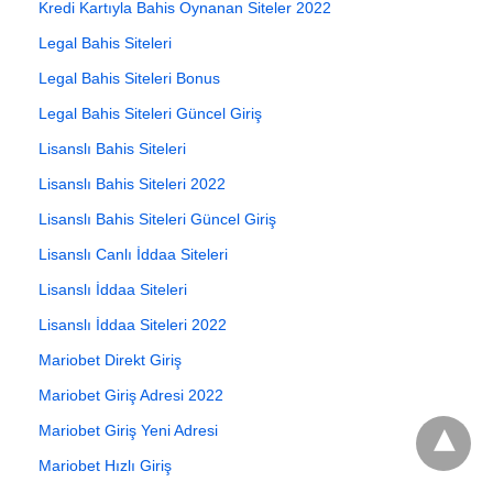
Kredi Kartıyla Bahis Oynanan Siteler 2022
Legal Bahis Siteleri
Legal Bahis Siteleri Bonus
Legal Bahis Siteleri Güncel Giriş
Lisanslı Bahis Siteleri
Lisanslı Bahis Siteleri 2022
Lisanslı Bahis Siteleri Güncel Giriş
Lisanslı Canlı İddaa Siteleri
Lisanslı İddaa Siteleri
Lisanslı İddaa Siteleri 2022
Mariobet Direkt Giriş
Mariobet Giriş Adresi 2022
Mariobet Giriş Yeni Adresi
Mariobet Hızlı Giriş