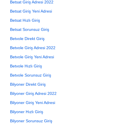
Betsat Giriş Adresi 2022
Betsat Giriş Yeni Adresi
Betsat Hızlı Giriş
Betsat Sorunsuz Giriş
Betvole Direkt Giriş
Betvole Giriş Adresi 2022
Betvole Giriş Yeni Adresi
Betvole Hızlı Giriş
Betvole Sorunsuz Giriş
Bilyoner Direkt Giriş
Bilyoner Giriş Adresi 2022
Bilyoner Giriş Yeni Adresi
Bilyoner Hızlı Giriş
Bilyoner Sorunsuz Giriş