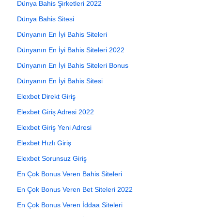
Dünya Bahis Şirketleri 2022
Dünya Bahis Sitesi
Dünyanın En İyi Bahis Siteleri
Dünyanın En İyi Bahis Siteleri 2022
Dünyanın En İyi Bahis Siteleri Bonus
Dünyanın En İyi Bahis Sitesi
Elexbet Direkt Giriş
Elexbet Giriş Adresi 2022
Elexbet Giriş Yeni Adresi
Elexbet Hızlı Giriş
Elexbet Sorunsuz Giriş
En Çok Bonus Veren Bahis Siteleri
En Çok Bonus Veren Bet Siteleri 2022
En Çok Bonus Veren İddaa Siteleri