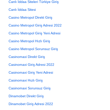
Canlı İddaa Siteleri Türkiye Giriş
Canlı İddaa Sitesi
Casino Metropol Direkt Giriş
Casino Metropol Giriş Adresi 2022
Casino Metropol Giriş Yeni Adresi
Casino Metropol Hızlı Giriş
Casino Metropol Sorunsuz Giriş
Casinomaxi Direkt Giriş
Casinomaxi Giriş Adresi 2022
Casinomaxi Giriş Yeni Adresi
Casinomaxi Hızlı Giriş
Casinomaxi Sorunsuz Giriş
Dinamobet Direkt Giriş
Dinamobet Giriş Adresi 2022