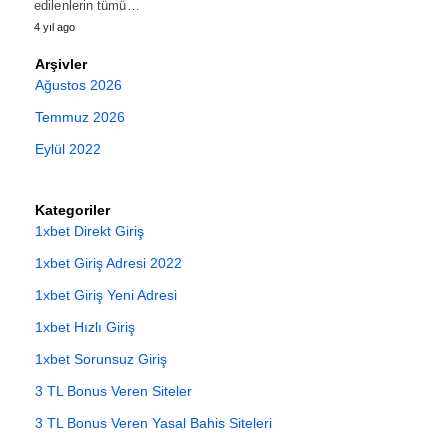
edilenlerin tümü…
4 yıl ago
Arşivler
Ağustos 2026
Temmuz 2026
Eylül 2022
Kategoriler
1xbet Direkt Giriş
1xbet Giriş Adresi 2022
1xbet Giriş Yeni Adresi
1xbet Hızlı Giriş
1xbet Sorunsuz Giriş
3 TL Bonus Veren Siteler
3 TL Bonus Veren Yasal Bahis Siteleri