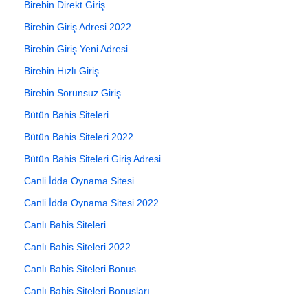
Birebin Direkt Giriş
Birebin Giriş Adresi 2022
Birebin Giriş Yeni Adresi
Birebin Hızlı Giriş
Birebin Sorunsuz Giriş
Bütün Bahis Siteleri
Bütün Bahis Siteleri 2022
Bütün Bahis Siteleri Giriş Adresi
Canli İdda Oynama Sitesi
Canli İdda Oynama Sitesi 2022
Canlı Bahis Siteleri
Canlı Bahis Siteleri 2022
Canlı Bahis Siteleri Bonus
Canlı Bahis Siteleri Bonusları