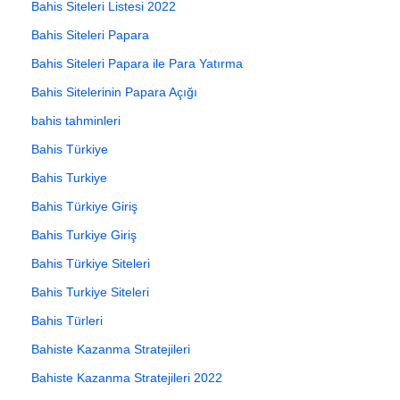
Bahis Siteleri Listesi 2022
Bahis Siteleri Papara
Bahis Siteleri Papara ile Para Yatırma
Bahis Sitelerinin Papara Açığı
bahis tahminleri
Bahis Türkiye
Bahis Turkiye
Bahis Türkiye Giriş
Bahis Turkiye Giriş
Bahis Türkiye Siteleri
Bahis Turkiye Siteleri
Bahis Türleri
Bahiste Kazanma Stratejileri
Bahiste Kazanma Stratejileri 2022