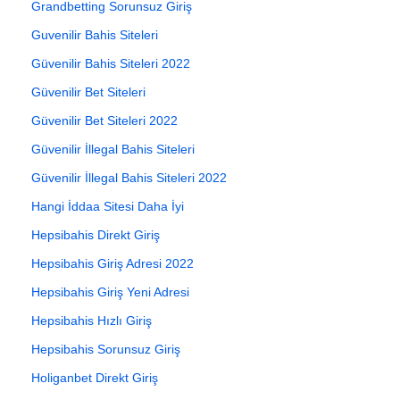
Grandbetting Sorunsuz Giriş
Guvenilir Bahis Siteleri
Güvenilir Bahis Siteleri 2022
Güvenilir Bet Siteleri
Güvenilir Bet Siteleri 2022
Güvenilir İllegal Bahis Siteleri
Güvenilir İllegal Bahis Siteleri 2022
Hangi İddaa Sitesi Daha İyi
Hepsibahis Direkt Giriş
Hepsibahis Giriş Adresi 2022
Hepsibahis Giriş Yeni Adresi
Hepsibahis Hızlı Giriş
Hepsibahis Sorunsuz Giriş
Holiganbet Direkt Giriş