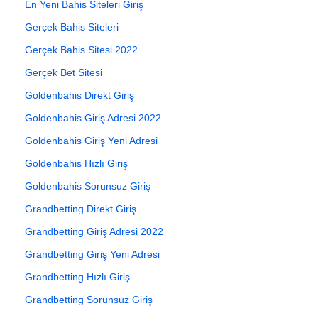
En Yeni Bahis Siteleri Giriş
Gerçek Bahis Siteleri
Gerçek Bahis Sitesi 2022
Gerçek Bet Sitesi
Goldenbahis Direkt Giriş
Goldenbahis Giriş Adresi 2022
Goldenbahis Giriş Yeni Adresi
Goldenbahis Hızlı Giriş
Goldenbahis Sorunsuz Giriş
Grandbetting Direkt Giriş
Grandbetting Giriş Adresi 2022
Grandbetting Giriş Yeni Adresi
Grandbetting Hızlı Giriş
Grandbetting Sorunsuz Giriş