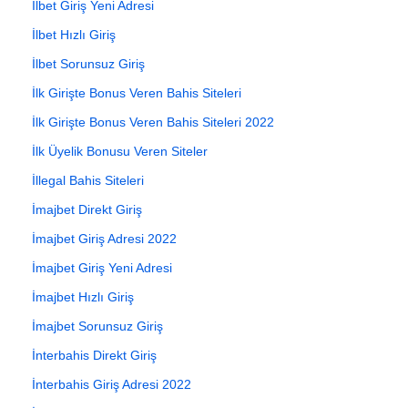
İlbet Giriş Yeni Adresi
İlbet Hızlı Giriş
İlbet Sorunsuz Giriş
İlk Girişte Bonus Veren Bahis Siteleri
İlk Girişte Bonus Veren Bahis Siteleri 2022
İlk Üyelik Bonusu Veren Siteler
İllegal Bahis Siteleri
İmajbet Direkt Giriş
İmajbet Giriş Adresi 2022
İmajbet Giriş Yeni Adresi
İmajbet Hızlı Giriş
İmajbet Sorunsuz Giriş
İnterbahis Direkt Giriş
İnterbahis Giriş Adresi 2022