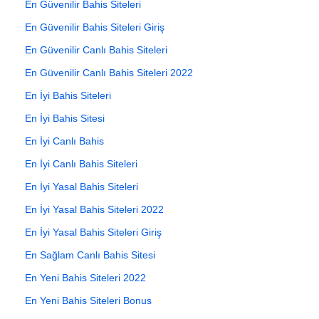
En Güvenilir Bahis Siteleri
En Güvenilir Bahis Siteleri Giriş
En Güvenilir Canlı Bahis Siteleri
En Güvenilir Canlı Bahis Siteleri 2022
En İyi Bahis Siteleri
En İyi Bahis Sitesi
En İyi Canlı Bahis
En İyi Canlı Bahis Siteleri
En İyi Yasal Bahis Siteleri
En İyi Yasal Bahis Siteleri 2022
En İyi Yasal Bahis Siteleri Giriş
En Sağlam Canlı Bahis Sitesi
En Yeni Bahis Siteleri 2022
En Yeni Bahis Siteleri Bonus