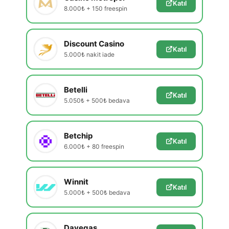
Katıl
8.000₺ + 150 freespin
Discount Casino
Katıl
5.000₺ nakit iade
Betelli
Katıl
5.050₺ + 500₺ bedava
Betchip
Katıl
6.000₺ + 80 freespin
Winnit
Katıl
5.000₺ + 500₺ bedava
Davegas