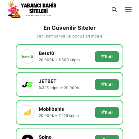
En Güvenilir Siteler
Yeni kampanya ve bonusları incele
Type
Bets10
your
Katıl
searc
20.000₺ + %300 kripto
query
and
hit
enter:
JETBET
Katıl
%325 kripto + 20.000₺
Mobilbahis
Katıl
20.000₺ + %225 kripto
Spino