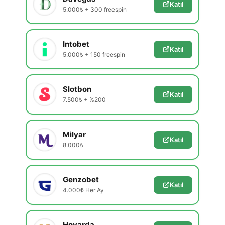
Katıl
5.000₺ + 300 freespin
Intobet
Katıl
5.000₺ + 150 freespin
Slotbon
Katıl
7.500₺ + %200
Milyar
Katıl
8.000₺
Genzobet
Katıl
4.000₺ Her Ay
Hovarda