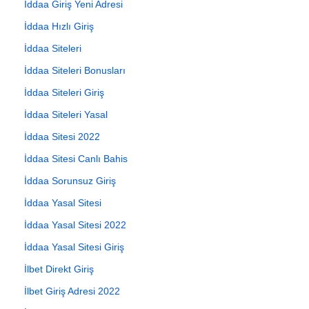
İddaa Giriş Yeni Adresi
İddaa Hızlı Giriş
İddaa Siteleri
İddaa Siteleri Bonusları
İddaa Siteleri Giriş
İddaa Siteleri Yasal
İddaa Sitesi 2022
İddaa Sitesi Canlı Bahis
İddaa Sorunsuz Giriş
İddaa Yasal Sitesi
İddaa Yasal Sitesi 2022
İddaa Yasal Sitesi Giriş
İlbet Direkt Giriş
İlbet Giriş Adresi 2022