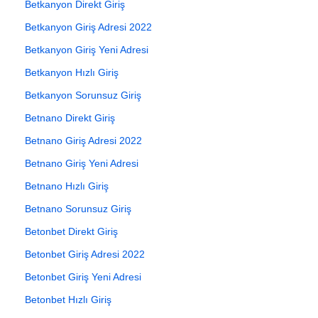
Betkanyon Direkt Giriş
Betkanyon Giriş Adresi 2022
Betkanyon Giriş Yeni Adresi
Betkanyon Hızlı Giriş
Betkanyon Sorunsuz Giriş
Betnano Direkt Giriş
Betnano Giriş Adresi 2022
Betnano Giriş Yeni Adresi
Betnano Hızlı Giriş
Betnano Sorunsuz Giriş
Betonbet Direkt Giriş
Betonbet Giriş Adresi 2022
Betonbet Giriş Yeni Adresi
Betonbet Hızlı Giriş