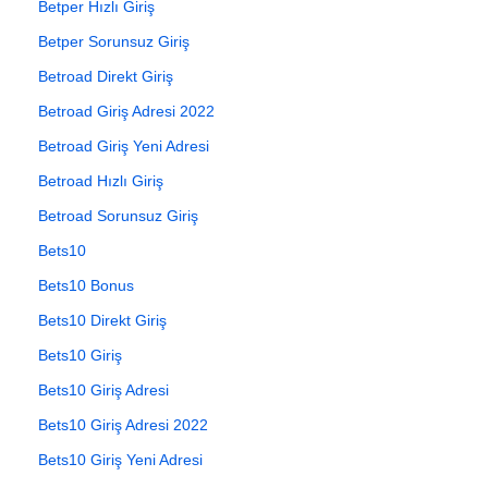
Betper Hızlı Giriş
Betper Sorunsuz Giriş
Betroad Direkt Giriş
Betroad Giriş Adresi 2022
Betroad Giriş Yeni Adresi
Betroad Hızlı Giriş
Betroad Sorunsuz Giriş
Bets10
Bets10 Bonus
Bets10 Direkt Giriş
Bets10 Giriş
Bets10 Giriş Adresi
Bets10 Giriş Adresi 2022
Bets10 Giriş Yeni Adresi