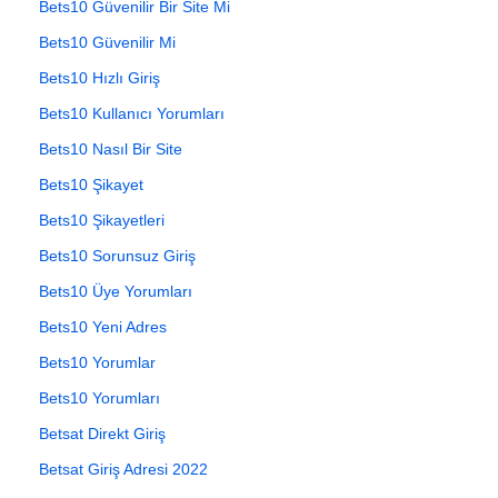
Bets10 Güvenilir Bir Site Mi
Bets10 Güvenilir Mi
Bets10 Hızlı Giriş
Bets10 Kullanıcı Yorumları
Bets10 Nasıl Bir Site
Bets10 Şikayet
Bets10 Şikayetleri
Bets10 Sorunsuz Giriş
Bets10 Üye Yorumları
Bets10 Yeni Adres
Bets10 Yorumlar
Bets10 Yorumları
Betsat Direkt Giriş
Betsat Giriş Adresi 2022