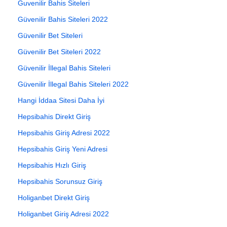
Guvenilir Bahis Siteleri
Güvenilir Bahis Siteleri 2022
Güvenilir Bet Siteleri
Güvenilir Bet Siteleri 2022
Güvenilir İllegal Bahis Siteleri
Güvenilir İllegal Bahis Siteleri 2022
Hangi İddaa Sitesi Daha İyi
Hepsibahis Direkt Giriş
Hepsibahis Giriş Adresi 2022
Hepsibahis Giriş Yeni Adresi
Hepsibahis Hızlı Giriş
Hepsibahis Sorunsuz Giriş
Holiganbet Direkt Giriş
Holiganbet Giriş Adresi 2022