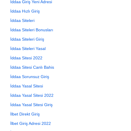
İddaa Giriş Yeni Adresi
İddaa Hızlı Giriş
İddaa Siteleri
İddaa Siteleri Bonusları
İddaa Siteleri Giriş
İddaa Siteleri Yasal
İddaa Sitesi 2022
İddaa Sitesi Canlı Bahis
İddaa Sorunsuz Giriş
İddaa Yasal Sitesi
İddaa Yasal Sitesi 2022
İddaa Yasal Sitesi Giriş
İlbet Direkt Giriş
İlbet Giriş Adresi 2022