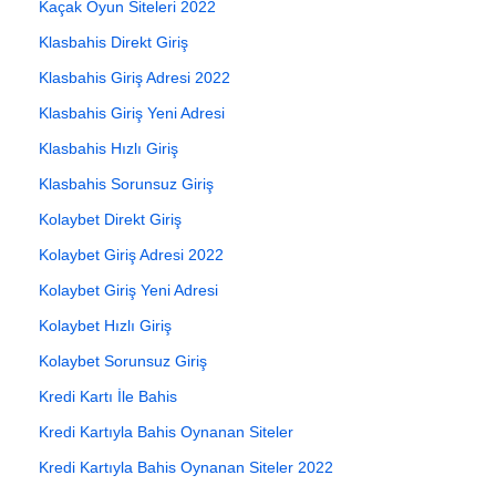
Kaçak Oyun Siteleri 2022
Klasbahis Direkt Giriş
Klasbahis Giriş Adresi 2022
Klasbahis Giriş Yeni Adresi
Klasbahis Hızlı Giriş
Klasbahis Sorunsuz Giriş
Kolaybet Direkt Giriş
Kolaybet Giriş Adresi 2022
Kolaybet Giriş Yeni Adresi
Kolaybet Hızlı Giriş
Kolaybet Sorunsuz Giriş
Kredi Kartı İle Bahis
Kredi Kartıyla Bahis Oynanan Siteler
Kredi Kartıyla Bahis Oynanan Siteler 2022