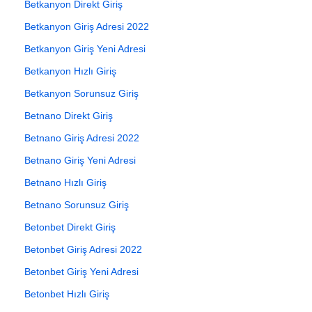
Betkanyon Direkt Giriş
Betkanyon Giriş Adresi 2022
Betkanyon Giriş Yeni Adresi
Betkanyon Hızlı Giriş
Betkanyon Sorunsuz Giriş
Betnano Direkt Giriş
Betnano Giriş Adresi 2022
Betnano Giriş Yeni Adresi
Betnano Hızlı Giriş
Betnano Sorunsuz Giriş
Betonbet Direkt Giriş
Betonbet Giriş Adresi 2022
Betonbet Giriş Yeni Adresi
Betonbet Hızlı Giriş