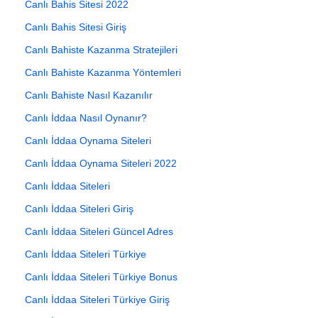
Canlı Bahis Sitesi 2022
Canlı Bahis Sitesi Giriş
Canlı Bahiste Kazanma Stratejileri
Canlı Bahiste Kazanma Yöntemleri
Canlı Bahiste Nasıl Kazanılır
Canlı İddaa Nasıl Oynanır?
Canlı İddaa Oynama Siteleri
Canlı İddaa Oynama Siteleri 2022
Canlı İddaa Siteleri
Canlı İddaa Siteleri Giriş
Canlı İddaa Siteleri Güncel Adres
Canlı İddaa Siteleri Türkiye
Canlı İddaa Siteleri Türkiye Bonus
Canlı İddaa Siteleri Türkiye Giriş