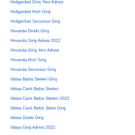
Holiganbet Giriş Yeni Adresi
Holiganbet Hızlı Giriş
Holiganbet Sorunsuz Giriş
Hovarda Direkt Giriş
Hovarda Giriş Adresi 2022
Hovarda Giriş Yeni Adresi
Hovarda Hızlı Giriş
Hovarda Sorunsuz Giriş
İddaa Bahis Siteleri Giriş
İddaa Canlı Bahis Siteleri
İddaa Canlı Bahis Siteleri 2022
İddaa Canlı Bahis Sitesi Giriş
İddaa Direkt Giriş
İddaa Giriş Adresi 2022