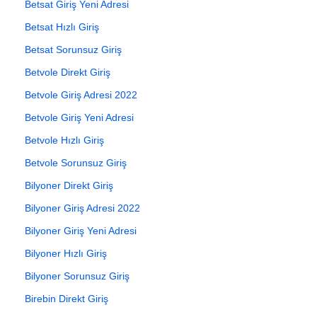
Betsat Giriş Yeni Adresi
Betsat Hızlı Giriş
Betsat Sorunsuz Giriş
Betvole Direkt Giriş
Betvole Giriş Adresi 2022
Betvole Giriş Yeni Adresi
Betvole Hızlı Giriş
Betvole Sorunsuz Giriş
Bilyoner Direkt Giriş
Bilyoner Giriş Adresi 2022
Bilyoner Giriş Yeni Adresi
Bilyoner Hızlı Giriş
Bilyoner Sorunsuz Giriş
Birebin Direkt Giriş