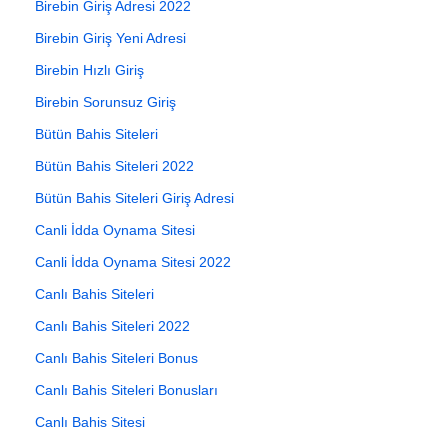
Birebin Giriş Adresi 2022
Birebin Giriş Yeni Adresi
Birebin Hızlı Giriş
Birebin Sorunsuz Giriş
Bütün Bahis Siteleri
Bütün Bahis Siteleri 2022
Bütün Bahis Siteleri Giriş Adresi
Canli İdda Oynama Sitesi
Canli İdda Oynama Sitesi 2022
Canlı Bahis Siteleri
Canlı Bahis Siteleri 2022
Canlı Bahis Siteleri Bonus
Canlı Bahis Siteleri Bonusları
Canlı Bahis Sitesi