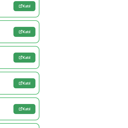
Katıl
Katıl
Katıl
Katıl
Katıl