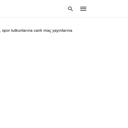
, spor tutkunlarına canlı maç yayınlarına
Type
your
search
query
and
hit
enter: