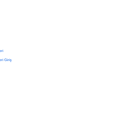
eri
ri Giriş