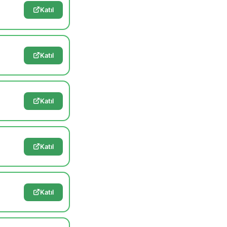
Katıl
Katıl
Katıl
Katıl
Katıl