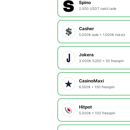
Spino
2.000 USDT nakit iade
Casher
5.000₺ iade + 1.000₺ risksiz
Jokera
3.000₺ %200 + 50 freespin
CasinoMaxi
6.500₺ + 150 freespin
Hitpot
5.000₺ + 100 freespin